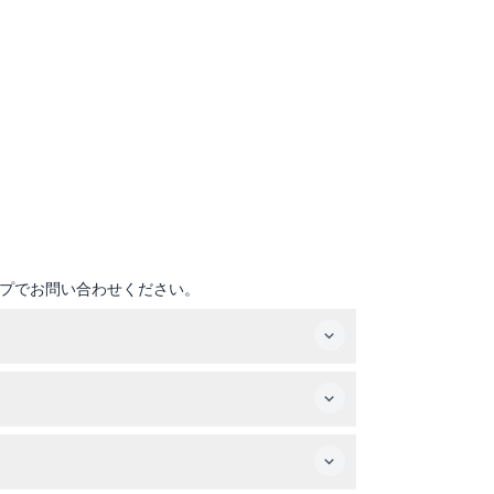
プでお問い合わせください。
ためにツアー中はつま先の覆われた靴を履くこと
は入場無料です。13歳以上は大人料金が適用され