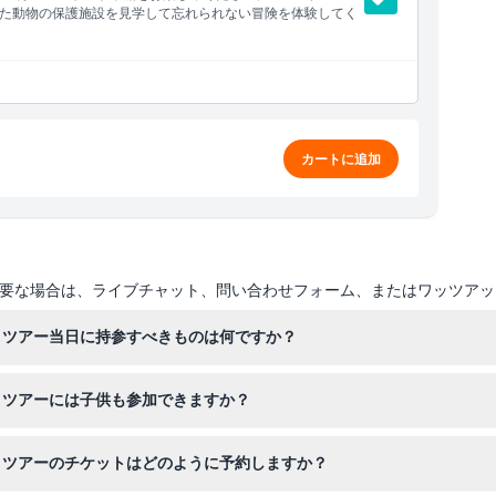
た動物の保護施設を見学して忘れられない冒険を体験してく
カートに追加
要な場合は、ライブチャット、問い合わせフォーム、またはワッツアッ
トツアー当日に持参すべきものは何ですか？
生動物を撮影するためカメラを忘れずにお持ちください。また、安全の
トツアーには子供も参加できますか？
はツアー中にライフジャケットを着用する必要があり、0歳から3歳まで
トツアーのチケットはどのように予約しますか？