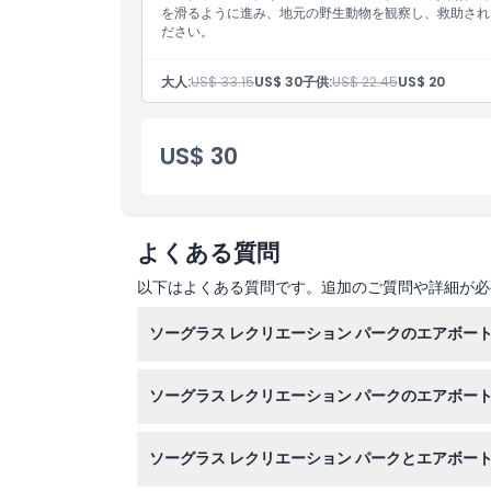
注意事項
を滑るように進み、地元の野生動物を観察し、救助され
ださい。
場所
大人:
US$ 33.15
US$ 30
子供:
US$ 22.45
US$ 20
行き方
US$ 30
引換方法
よくある質問
キャンセルポリシー
以下はよくある質問です。追加のご質問や詳細が必
ソーグラス レクリエーション パークのエアボー
快適な服装と日焼け止めを持参し、素晴らしい野
ソーグラス レクリエーション パークのエアボー
をお勧めします。
はい、子供も参加可能です。0歳から6歳の子供
ソーグラス レクリエーション パークとエアボー
ます。