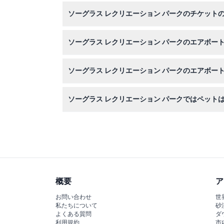
チケットはこのウェブサイトでオンライン予約が
ソーグラス レクリエーション パークのチケット
す。
チケットは返金不可でキャンセルもできませんの
ソーグラス レクリエーション パークのエアボー
フロリダ エバーグレーズを40分間のガイド付
ソーグラス レクリエーション パークのエアボー
な生態系について学べます。
スムーズなチェックインおよび乗船手続きを確保
ソーグラス レクリエーション パークではペット
サービス動物で有効な識別証明書を持つもの以外
概要
ア
お問い合わせ
世
私たちについて
砂
よくある質問
ダ
利用規約
市