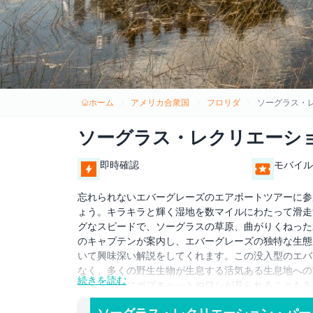
ホーム
アメリカ合衆国
フロリダ
ソーグラス・
ソーグラス・レクリエーシ
即時確認
モバイル
忘れられないエバーグレーズのエアボートツアーに参
ょう。キラキラと輝く湿地を数マイルにわたって滑走
グなスピードで、ソーグラスの草原、曲がりくねった
のキャプテンが案内し、エバーグレーズの独特な生態
いて興味深い解説をしてくれます。この没入型のエバ
なく、多くの野生生物が生息する活気ある生息地への
続きを読む
そしてまれにボブキャットやワシが見られることもあ
し、その行動や地域における重要性について学べます