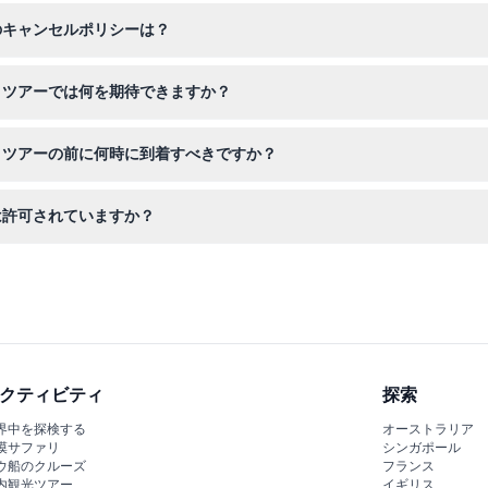
便利です。希望の日付を選択し、予約時に空き状況を確認して、エアボ
のキャンセルポリシーは？
で、予約前に計画を確実にご検討ください。
トツアーでは何を期待できますか？
きエアボート乗船で楽しめます。ワニやエキゾチックな鳥などの現地の野
トツアーの前に何時に到着すべきですか？
するため、予定の活動時間の少なくとも60分前に集合場所に到着して
は許可されていますか？
は、パーク内にペットの持ち込みは禁止されています。
クティビティ
探索
界中を探検する
オーストラリア
漠サファリ
シンガポール
ウ船のクルーズ
フランス
内観光ツアー
イギリス