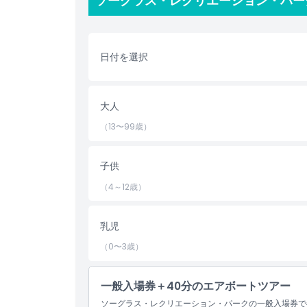
ソーグラス・レクリエーション・パー
虫類保護施設で体験を続けましょう。そこは保護され
を楽しみ、ニシキヘビ、リクガメ、イグアナに間近で
—子供も大人も必見です。ゲーター・グリルで腹ごし
グレーズをテーマにした料理で知られています。冒険
日付を選択
グレーズ土産やワニをテーマにしたギフト、爽やかな
アーは自然、スリル、文化を融合させた体験で、フロ
大人
ハイライト
（13〜99歳）
含まれるもの
子供
（4～12歳）
子供／大人ポリシー
乳児
除外事項
（0〜3歳）
営業時間
一般入場券＋40分のエアボートツアー
ソーグラス・レクリエーション・パークの一般入場券で