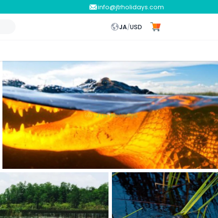
info@jtrholidays.com
JA
/
USD