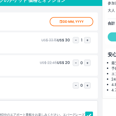
クのチケット 価格とオプション
た爬虫類が50種以上暮らす施設です。インタラクティブな展示
参加
触れ、赤ちゃんワニを安全に抱っこできる機会もお見逃しなく
大人
らえを。ゲーターバイツ、タコス、地元の名物料理などエバー
の締めくくりはゲーター・エンポリアムで、ユニークなエバー
DD MM, YYYY
ドリンクが揃っています。このエバーグレーズのエアボートツ
合計
リダ探検者には必見です。
US$ 33.15
US$ 30
-
1
+
安
US$ 22.45
US$ 20
-
0
+
最
予
エ
2
4
-
0
+
4
40分のエアボート乗船をお楽しみください。エバーグレーズ