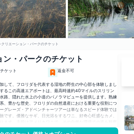
レクリエーション・パークのチケット
ョン・パークのチケット
チケット
返金不可
加して、フロリダを代表する湿地の野生の中心部を体験しまし
するこの高速エアボートは、最高時速約40マイルのスリリン
水路、隠れた水上の小道のパノラマビューを提供します。熟練
系、豊かな歴史、フロリダの自然遺産における重要な役割につ
ーグレーズ・アドベンチャーツアーは単なるスピード体験では
旅です。優雅なサギ、日光浴をするワニ、好奇心旺盛なカメ、
ります。主役はアメリカワニで、その自然な環境での姿を観察
。刺激的なエアボートライドの後は、近くのエバーグレーズ爬