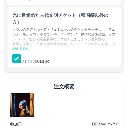
光に目覚めた古代文明チケット（韓国籍以外の
ハイライト
方）
ソウルのテアトル・デ・リュミエールのチケットを入手し、『フェ
含まれるもの
ルメールからゴッホまで』や『イ・ウンノ：偉大な芸術の旅、ソウ
ル—パリ』などの限定展示にアクセスしましょう。没入型のアート
展示を探索し、文化と創造性が融合したユニークな体験をお楽しみ
続きを読む
ください。
子供／大人ポリシー
ご案内
人数:
US$ 20.28
US$ 20
公演スケジュール
除外事項
ファラオのエジプト：光によって目覚めた古代文明
所要時間：55分
月曜日〜日曜日：
営業時間
注文概要
10:00
10:55
注意事項
11:50
12:45
13:40
場所
14:35
参加日
DD MM, YYYY
15:30