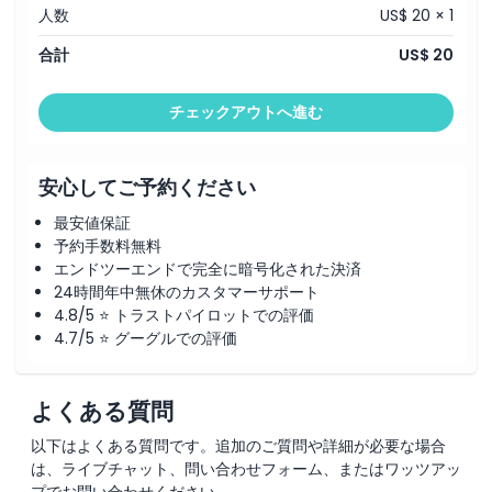
引換方法
人数
US$ 20 × 1
16:25
17:20
合計
US$ 20
キャンセルポリシー
18:15
展示の合計上映時間は55分で、35分の長尺ショーと15分の短
チェックアウトへ進む
尺ショーで構成されています
各回の間に5分の休憩があります
入退場は上演時間に関係なく可能ですが、一度退場すると再入
場はできません
安心してご予約ください
55分の映像に加え、スタジオルームで現代的なショーもお楽
しみいただけます
最安値保証
予約手数料無料
受け取り情報
エンドツーエンドで完全に暗号化された決済
臨時休業のお知らせ
24時間年中無休のカスタマーサポート
以下のとおり、今後の休館スケジュールをご案内します：
4.8/5 ⭐ トラストパイロットでの評価
5月2日（金）：午後3時30分から閉館
4.7/5 ⭐ グーグルでの評価
6月2日（月）：午後3時30分から閉館
6月14日（土）〜6月15日（日）：終日休館
6月17日（火）：終日休館
よくある質問
6月22日（日）〜7月6日（日）：終日休館
以下はよくある質問です。追加のご質問や詳細が必要な場合
は、ライブチャット、問い合わせフォーム、またはワッツアッ