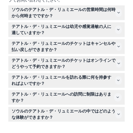
プでお問い合わせください。
ソウルのテアトル・デ・リュミエールの営業時間は何時
から何時までですか？
テアトル・デ・リュミエールは午前10時から毎日開館して
テアトル・デ・リュミエールは幼児や感覚過敏の人に
います。月曜から木曜は午後6時20分に閉館し、最終入場
適していますか？
は午後5時30分です。金曜から日曜は午後7時10分に閉館
展示は非常に暗く、大きな音が鳴るため、乳児、幼児、閉
し、最終入場は午後6時20分です（変更される場合があり
テアトル・デ・リュミエールのチケットはキャンセルや
所恐怖症の方、大きな音に敏感な方には適さない場合があ
ますので、予約時に必ずご確認ください）。
払い戻しができますか？
ります。
テアトル・デ・リュミエールのチケットは返金不可でキャ
テアトル・デ・リュミエールのチケットはオンラインで
ンセルもできません。予約した日時に必ずご利用くださ
どうやって予約できますか？
い。
このウェブサイト上で、希望の日付と時間を選択して空き
テアトル・デ・リュミエールを訪れる際に何を持参す
状況を確認し、ご予約いただけますので簡単にオンライン
ればよいですか？
予約が可能です。
オンライン予約確認書と必要な身分証明書をお持ちくださ
テアトル・デ・リュミエールへの訪問に制限はありま
い。展示は暗くて大きな音の環境のため、騒音に敏感な方
すか？
は耳栓などを持参されることをおすすめします。
はい、このオファーは韓国のパスポート所持者は対象外で
ソウルのテアトル・デ・リュミエールの中ではどのよう
す。0歳から2歳までの子どもは別席を利用しない限り無
な体験ができますか？
料です。
オランダの黄金時代の有名な絵画や古代文明を最先端の
光、音、プロジェクションにより生き生きと再現した、完