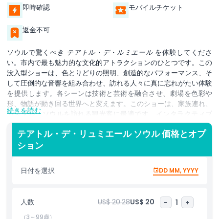
即時確認
モバイルチケット
返金不可
ソウルで驚くべき
テアトル・デ・ルミエール
を体験してくださ
い。市内で最も魅力的な文化的アトラクションのひとつです。この
没入型ショーは、色とりどりの照明、創造的なパフォーマンス、そ
して圧倒的な音響を組み合わせ、訪れる人々に真に忘れがたい体験
を提供します。各シーンは技術と芸術を融合させ、劇場を色彩や
形、物語が動き回る世界へと変えます。このショーは、家族連れ、
続きを読む
カップル、ソウルを訪れる観光客に最適です。インタラクティブ
で、映像と音楽が観客をパフォーマンスの一部であるかのように感
テアトル・デ・リュミエール ソウル 価格とオプ
じさせます。息をのむような光の演出、同期した音楽、そして物語
ション
をこれまでにない方法で生き生きと見せる巧妙な舞台効果をご覧に
なれます。ソウルが初めてでも、楽しい夜を過ごしたい場合でも、
テアトル・デ・ルミエール
は必見です。
テアトル・デ・ルミエール
日付を選択
DD MM, YYYY
チケット
を予約すると、ソウルで最も人気のある没入型ショーのひ
とつにアクセスできます。光、アート、エンターテインメントに満
ちた魔法のような夜を楽しむ機会をお見逃しなく。このショーはソ
人数
US$ 20.28
US$ 20
-
1
+
ウルでの人気アクティビティのひとつであり、驚きと感動を残す独
自の体験を約束します。
（3～99歳）