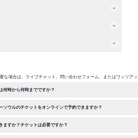
要な場合は、ライブチャット、問い合わせフォーム、またはワッツアッ
は何時から何時までですか？
曜まで毎日午前10時から午後9時まで営業しており、金曜と土曜は午後
ーソウルのチケットをオンラインで予約できますか？
約時にご確認ください）。
チャーソウルの入場チケットを簡単にオンラインで予約でき、ご希望の
きますか？チケットは必要ですか？
子供向け施設は料金が発生する場合があります。また、すべての子供は