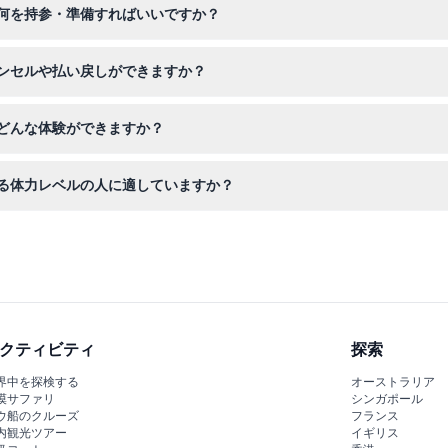
何を持参・準備すればいいですか？
意ください。また、ご来園当日に午後6時までに引き換えが必要な入場
ンセルや払い戻しができますか？
ご予約の際は計画をよくご確認ください。
どんな体験ができますか？
ンドの屋外ライドを楽しみ、季節ごとのパレードを観覧し、様々な店舗
る体力レベルの人に適していますか？
ルに適した多様なアトラクションがありますが、子供は必ず大人の同伴
クティビティ
探索
界中を探検する
オーストラリア
漠サファリ
シンガポール
ウ船のクルーズ
フランス
内観光ツアー
イギリス