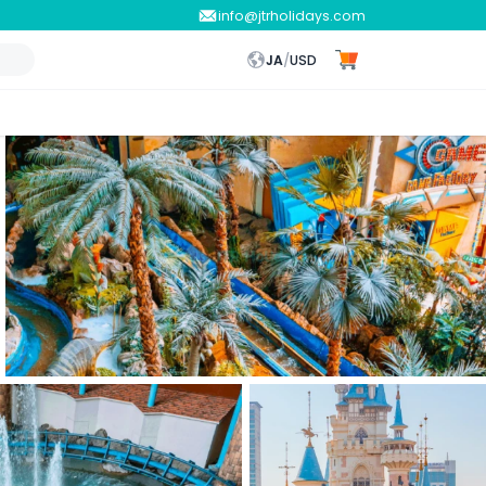
info@jtrholidays.com
JA
/
USD