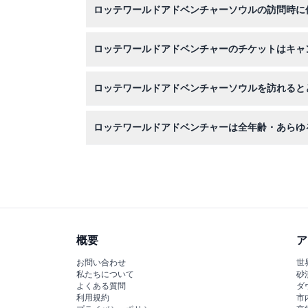
ロッテワールドアドベンチャーソウルの訪問時に
歩きやすくライドに適した快適な服装と靴をご用
ロッテワールドアドベンチャーのチケットはキャ
チケットは返金不可、キャンセル不可ですので、
ロッテワールドアドベンチャーソウルを訪れると
世界最大の屋内遊園地を探検し、マジックアイラ
ロッテワールドアドベンチャーは全年齢・あらゆ
所で体験できます。
はい、公園内には全年齢およびあらゆる体力レベ
あり、ご予約時にご確認いただけます。
概要
ア
お問い合わせ
世
私たちについて
砂
よくある質問
ダ
利用規約
市