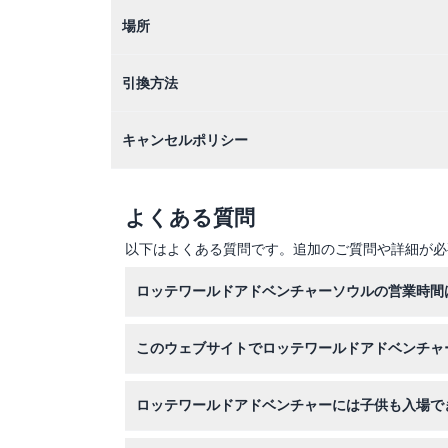
場所
引換方法
キャンセルポリシー
よくある質問
以下はよくある質問です。追加のご質問や詳細が必
ロッテワールドアドベンチャーソウルの営業時間
ロッテワールドアドベンチャーソウルは日曜から木
このウェブサイトでロッテワールドアドベンチャ
間前です（変更される場合がありますので、ご予
はい、こちらのサイトでロッテワールドアドベン
ロッテワールドアドベンチャーには子供も入場で
3歳未満の子供は無料で入場できますが、一部の