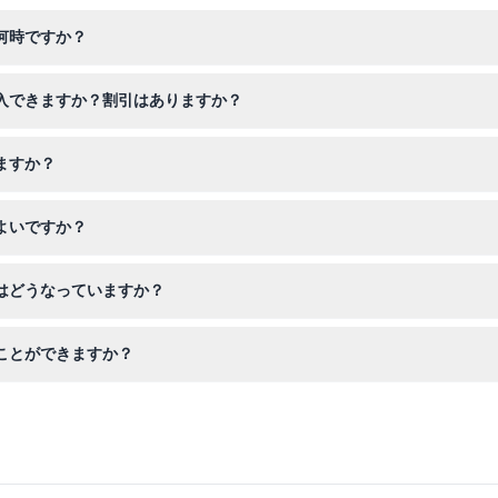
何時ですか？
営業しており、最終入場は午後7時です（変更されることがありますので
購入できますか？割引はありますか？
で、オンライン予約には通常割引料金が適用されます。
ますか？
で入場できます。3歳から12歳の子どもは割引料金で、13歳以上は大人
よいですか？
参してください。外部からの飲食物、ペット、危険物の持ち込みは禁止
はどうなっていますか？
。予約前に予定を確定させてください。
ことができますか？
万匹を超える海洋生物を見ることができ、サメ、カメ、エイなどが含まれ