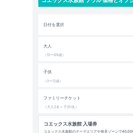
コエックス水族館 ソウル 価格とオプ
ハイライト
含まれるもの
日付を選択
子供／大人ポリシー
大人
（13〜99歳）
除外事項
子供
営業時間
（3〜12歳）
注意事項
ファミリーチケット
（大人2名＋子供1名）
場所
コエックス水族館 入場券
行き方
コエックス水族館のテーマエリアや発見ゾーンで40,0