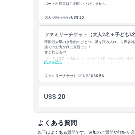
ポート所持者はご利用いただけません
引換方法
大人:
US$ 24.30
US$ 20
キャンセルポリシー
ファミリーチケット（大人2名＋子ども1
韓国最大級の水族館のひとつに足を踏み入れ、世界各地
族でのお出かけに最適です！
含まれるもの
大人2名（13歳以上）＋子ども1名（3〜12歳）分の
続きを読む
すべてのテーマゾーンとインタラクティブ展示への
大人2名と子ども1名の家族の場合は「1」を選択し
ファミリーチケット:
US$ 58
US$ 56
US$ 20
よくある質問
以下はよくある質問です。追加のご質問や詳細が必