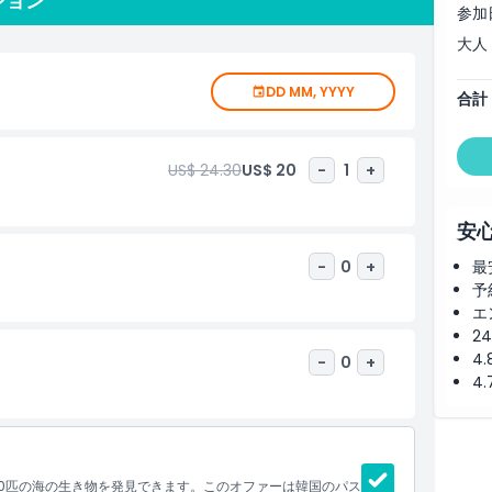
ション
参加
大人
DD MM, YYYY
合計
US$ 24.30
US$ 20
-
1
+
安
-
0
+
最
予
エ
2
4
-
0
+
4
00匹の海の生き物を発見できます。このオファーは韓国のパス