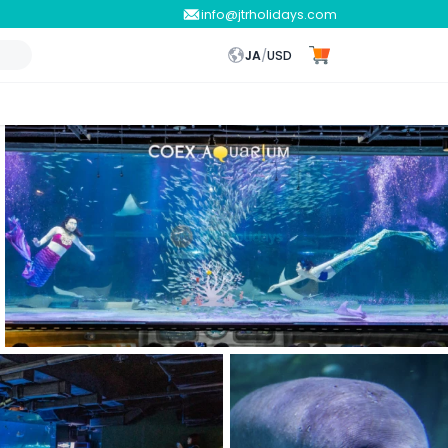
info@jtrholidays.com
JA
/
USD