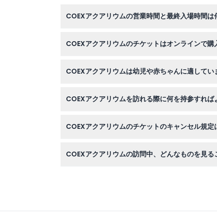
COEXアクアリウムの営業時間と最終入場時間は
アクアリウムは毎日午前10時から午後8時まで
COEXアクアリウムのチケットはオンラインで
はい、このウェブサイトでオンライン予約が可能
COEXアクアリウムは幼児や赤ちゃんに適してい
0歳から2歳の乳児は大人一人につき一人まで無料
COEXアクアリウムを訪れる際に何を持参すれば
予約確認書と必要に応じて有効な身分証明書を持
COEXアクアリウムのチケットのキャンセル規定
チケットは払い戻し不可でキャンセルできません
COEXアクアリウムの訪問中、どんなものを見る
16のテーマゾーンにわたり、650種類以上の4