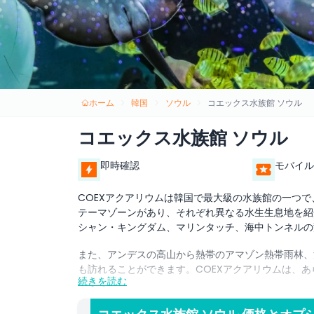
ホーム
韓国
ソウル
コエックス水族館 ソウル
コエックス水族館 ソウル
即時確認
モバイル
COEXアクアリウムは韓国で最大級の水族館の一つで、
テーマゾーンがあり、それぞれ異なる水生生息地を紹
シャン・キングダム、マリンタッチ、海中トンネルの
また、アンデスの高山から熱帯のアマゾン熱帯雨林、
も訪れることができます。COEXアクアリウムは、
続きを読む
す！