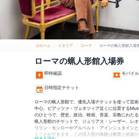
ホーム
イタリア
ローマ
ローマの蝋人形館入場
ローマの蝋人形館入場券
即時確認
モバイル
日時指定チケット
ローマの蝋人形館で、優先入場チケットを使って芸術
中心、ピアッツァ・ヴェネツィア近くに位置するMuseo d
のひとつで、歴史、政治、映画、音楽、宗教にわたる
蝋人形館のチケットで、ジュリアス・シーザー、レオ
リリン・モンローやアルベルト・アインシュタインと
くことができます。この没入型の体験は教育と娯楽が
続きを読む