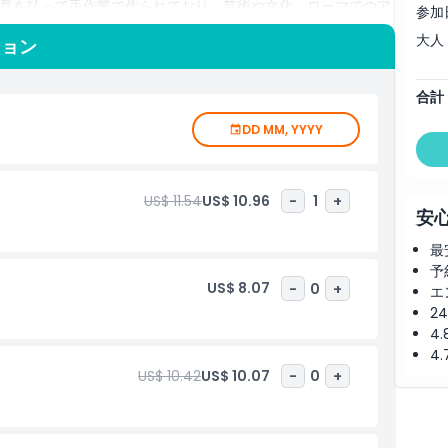
意を払って手作業で作られており、芸術や文化、ローマでのア
参加
です。博物館はテーマ別の展示室やインタラクティブな展示も
大人
ション
深く体験できます。最良の価格と確実な入場を求めるなら、
予約してください。イタリアでの旅の折に、ローマで最も興味深く家族
く。
合計
DD MM, YYYY
US$ 11.54
US$ 10.96
-
1
+
安
最
予
US$ 8.07
-
0
+
エ
2
4
4
US$ 10.42
US$ 10.07
-
0
+