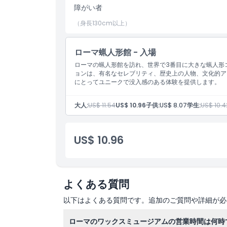
障がい者
（身長130cm以上）
ローマ蝋人形館 - 入場
ローマの蝋人形館を訪れ、世界で3番目に大きな蝋人形
ョンは、有名なセレブリティ、歴史上の人物、文化的ア
にとってユニークで没入感のある体験を提供します。
大人:
US$ 11.54
US$ 10.96
子供:
US$ 8.07
学生:
US$ 10.4
US$ 10.96
よくある質問
以下はよくある質問です。追加のご質問や詳細が必
ローマのワックスミュージアムの営業時間は何時