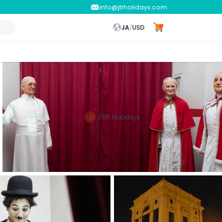
info@jtrholidays.com
JA
/
USD