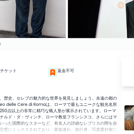
券
チケット
返金不可
、歴史、セレブの魅力的な世界を発見しましょう。永遠の都の
elle Cere di Romaは、ローマで最もユニークな観光名所
250点以上の非常に精巧な蝋人形が展示されています。ローマ
ナルド・ダ・ヴィンチ、ローマ教皇フランシスコ、さらにはマ
いった国際的なスターなど、有名人の詳細なレプリカの間を歩
完璧にミックスされており、家族連れ、旅行者、写真愛好家に