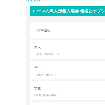
最適です。各フィギュアは細部に至るまで驚くべき注
クティビティに興味がある人にとって魅力的な選択肢
ローマの蝋人形館入場券 価格とオプ
提供しており、訪問者はイタリアの豊かな遺産をより
JTR Holidaysでローマ蝋人形館のチケットを
向けの博物館のひとつを訪れるチャンスをお見逃しな
日付を選択
ハイライト
大人
含まれるもの
（身長130cm以上）
子供／大人ポリシー
子供
（100〜130センチ）
営業時間
学生
場所
有効な身分証明書
キャンセルポリシー