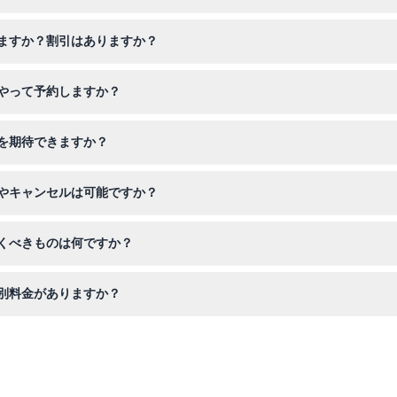
ら午後9時まで営業しています。（変更の可能性がありますので、ご予
ますか？割引はありますか？
.4メートルまでの子供は割引料金となります。4人以上のグループや家
やって予約しますか？
能で、お好みの日付を選んで、空き時間をすぐに確認できます。
を期待できますか？
アルな蝋人形を見られ、テーマゾーンを楽しみ、ミュージアム内で素晴
やキャンセルは可能ですか？
ャンセルもできませんので、予約した日時に必ずご利用ください。
くべきものは何ですか？
到着時にデバイスで提示できるチケット確認書をお忘れなく。
別料金がありますか？
を購入でき、ターボパスなど他のレジャーカードも特別割引料金の対象