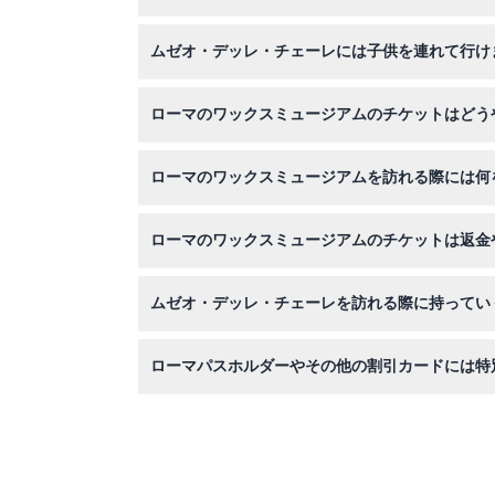
ローマのワックスミュージアムは毎日午前9時か
ムゼオ・デッレ・チェーレには子供を連れて行け
はい、1メートル未満の子供は無料で入場でき、1
ローマのワックスミュージアムのチケットはどう
このウェブサイト上で簡単にオンライン予約が可
ローマのワックスミュージアムを訪れる際には何
著名人や歴史的アイコン、文化的伝説の非常にリ
ローマのワックスミュージアムのチケットは返金
ワックスミュージアムのチケットは返金不可、キ
ムゼオ・デッレ・チェーレを訪れる際に持ってい
写真撮影用のカメラやスマートフォンを持参し、
ローマパスホルダーやその他の割引カードには特
はい、ローマパスホルダーは割引料金でチケット