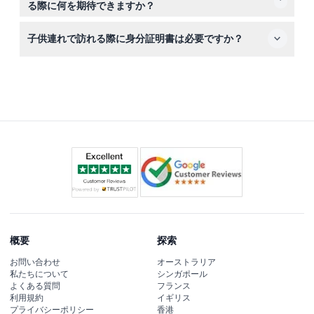
る際に何を期待できますか？
はよくご確認の上お選びください。
古代市場の複数の階層を探索し、魅力的なローマの工芸
子供連れで訪れる際に身分証明書は必要ですか？
品、彫刻、アンフォラを鑑賞できます。また、ダウンロー
ド可能な音声ガイドでより充実した体験ができます。
はい、入場時に年齢確認のため有効な身分証明書をお持ち
ください。
概要
探索
お問い合わせ
オーストラリア
私たちについて
シンガポール
よくある質問
フランス
利用規約
イギリス
プライバシーポリシー
香港