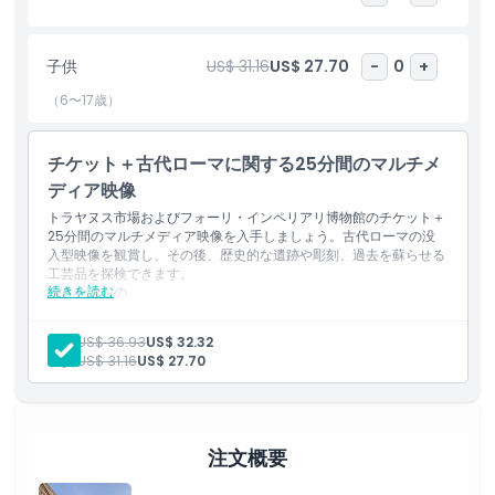
物館はローマ皇帝たちの歴史と彼らの野心的な建築プロジェクトに
関する深い洞察を提供します。
子供
US$ 31.16
US$ 27.70
-
0
+
トラヤヌス市場とフォーリ・インペリアーリ博物館の入場券を予約
（6〜17歳）
すれば、この見事な遺跡を自分のペースで見学する機会が得られま
す。遺跡を歩き回り、ローマフォーラムの息をのむような眺めを楽
しみ、ローマ帝国全盛期の生活を想像してみてください。
チケット＋古代ローマに関する25分間のマルチメ
ディア映像
この観光地は歴史愛好家、考古学ファン、そして過去を体験したい
すべての人にとって必見です。一人旅でも家族連れでも、トラヤヌ
トラヤヌス市場およびフォーリ・インペリアリ博物館のチケット＋
25分間のマルチメディア映像を入手しましょう。古代ローマの没
ス市場とフォーリ・インペリアーリ博物館の入場は忘れられない時
入型映像を観賞し、その後、歴史的な遺跡や彫刻、過去を蘇らせる
を遡る旅を約束します。
工芸品を探検できます。
続きを読む
含まれるもの
入場券：トラヤヌスの市場
入場券：フォリ インペリアリ博物館
ハイライト
大人:
US$ 36.93
US$ 32.32
多言語対応の都市オーディオガイドアプリ、地図と地元の音声
子供:
US$ 31.16
US$ 27.70
ストーリー付き。
希望に応じた案内付き入場
含まれるもの
25分間の古代ローママルチメディア動画
集合場所でのサポート
注文概要
子供／大人ポリシー