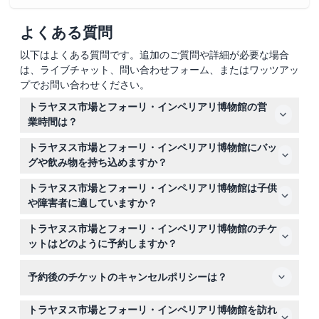
よくある質問
以下はよくある質問です。追加のご質問や詳細が必要な場合
は、ライブチャット、問い合わせフォーム、またはワッツアッ
プでお問い合わせください。
トラヤヌス市場とフォーリ・インペリアリ博物館の営
業時間は？
この施設は毎日午前9時30分から午後3時まで開館してい
トラヤヌス市場とフォーリ・インペリアリ博物館にバッ
ます。5月1日と12月25日は休館です。最終入場は閉館の1
グや飲み物を持ち込めますか？
時間前です（変更される場合がありますので、ご予約時に
いいえ、大きな荷物、バッグ、瓶、グラス、アルコール飲
ご確認ください）。
トラヤヌス市場とフォーリ・インペリアリ博物館は子供
料、エアロゾル、ペットの持ち込みは禁止されています。
や障害者に適していますか？
ご来訪の際はできるだけ軽装でお越しください。
6歳以上の子供は入場可能で、18歳以上は大人料金となり
トラヤヌス市場とフォーリ・インペリアリ博物館のチケ
ます。認定障害が74%以上の方は無料で入場でき、自立
ットはどのように予約しますか？
できない場合は付き添い者も無料チケットが提供されま
こちらのウェブサイトで、ご希望の日付と時間を選んでオ
す。
予約後のチケットのキャンセルポリシーは？
ンラインで予約できます。事前予約で確実に入場でき、遅
刻や無断キャンセルの場合は返金されません。
トラヤヌス市場とフォーリ・インペリアリ博物館のチケッ
トラヤヌス市場とフォーリ・インペリアリ博物館を訪れ
トは払い戻し不可でキャンセルもできません。日付と時間