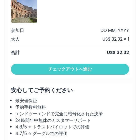
除外事項
営業時間
参加日
DD MM, YYYY
大人
US$ 32.32 × 1
注意事項
合計
US$ 32.32
場所
チェックアウトへ進む
引換方法
安心してご予約ください
キャンセルポリシー
最安値保証
予約手数料無料
エンドツーエンドで完全に暗号化された決済
24時間年中無休のカスタマーサポート
4.8/5 ⭐ トラストパイロットでの評価
4.7/5 ⭐ グーグルでの評価