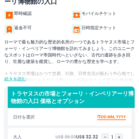
ーリ博物館の入口
即時確認
モバイルチケット
返金不可
日時指定チケット
ローマで最も魅力的な歴史的名所の一つであるトラヤヌス市場とフ
ォーリ・インペリアーリ博物館を訪れてみましょう。このユニーク
なスポットはローマ帝国時代へといざない、古代の遺跡を歩き回
り、壮麗な建築を鑑賞し、ローマの豊かな歴史を学べます。
トラヤヌス市場はかつて交易、行政、日常生活が賑わう中心地でし
続きを読む
た。西暦2世紀にトラヤヌス帝によって築かれたこの巨大な複合施
設には、商店、事務所、行政建物が含まれていました。今日ではロ
ーマの土木技術と都市計画の驚くべき例として残っています。中に
トラヤヌスの市場とフォーリ・インペリアーリ博
入ると、古代の建造物の遺構、階段、そしてアーチが見られ、それ
物館の入口 価格とオプション
らは何世紀も前にローマ人がどのように生活し働いていたかを物語
っています。
日付を選択
DD MM, YYYY
トラヤヌス市場内に位置するフォーリ・インペリアーリ博物館は、
帝国フォーラムからの考古学的発見を展示しています。ここでは古
大人
US$ 36.93
US$ 32.32
-
1
+
代ローマの威厳を示す彫像、碑文、遺物を見ることができます。博