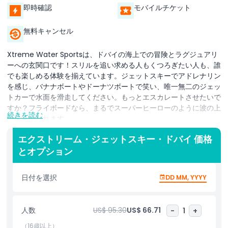
即時確認
モバイルチケット
無料キャンセル
Xtreme Water Sportsは、ドバイの海上での冒険とラグジュアリ
ーへの玄関口です！スリルを追い求める人もくつろぎたい人も、誰
でも楽しめる体験を揃えています。ジェットスキーでアドレナリン
を感じ、バナナボートやドーナツボートで笑い、唯一無二のジェッ
トカーで水面を滑走してください。もっとエスカレートさせたいで
すか？フライボードなら、まるでスーパーヒーローのように波の上
続きを読む
を舞い上がれます。
もっとリラックスしたいですか？当社のラグジュアリーヨットレン
エクストリーム・ジェットスキー・ドバイ 価格
タルはスタイリッシュな逃避を提供します。ドバイの息をのむよう
とオプション
な海岸線をクルーズし、象徴的なスカイラインを眺めながら、パー
ティーや景色をゆっくり楽しむのに最適なプライベートヨットの快
日付を選択
DD MM, YYYY
適さを満喫してください。
高速での楽しさからゆったりとしたラグジュアリーまで、Xtreme
人数
US$ 95.30
US$ 66.71
-
1
+
Water Sportsは忘れられない思い出作りをお手伝いします。水上
からまったく新しい角度でドバイを発見してください！
（16歳以上）