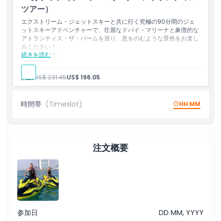
場所
ツアー）
エクストリーム・ジェットスキーと共に行く究極の90分間のジェ
ットスキーアドベンチャーで、壮麗なドバイ・マリーナと象徴的な
キャンセルポリシー
アトランティス・ザ・パームを巡り、息をのむような景色をお楽し
みください！
続きを読む
含まれるもの
エクストリーム・ジェットスキーで究極の90分間のジェット
スキー体験をお楽しみください。
人数:
US$ 231.45
US$ 196.05
息をのむような景色を楽しめる壮麗なドバイ・マリーナと象徴
的なアトランティス・ザ・パームを探索してください。
時間帯
(Timeslot)
HH:MM
注文概要
参加日
DD MM, YYYY