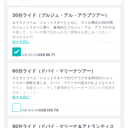
30分ライド（ブルジュ・アル・アラブツアー）
ハイライト
エクストリーム・ジェットスキーとともに、スリル満点の30分間
のジェットスキーに乗り、象徴的なブルジュ・アル・アラブのそば
含まれるもの
を巡って、ドバイの海で忘れられない冒険をお楽しみください！
含まれるもの
続きを読む
エクストリーム・ジェットスキーによるスリリングな30分間
のジェットスキー体験をお楽しみください。
子供／大人ポリシー
象徴的なブルジュ・アル・アラブのそばをクルーズし、ドバイ
人数:
US$ 95.30
US$ 66.71
の海上で忘れられない冒険をお楽しみください。
除外事項
60分ライド（ドバイ・マリーナツアー）
エクストリーム・ジェットスキーでのワクワクする60分のジェッ
対象外
トスキー体験を楽しみ、ドバイ・マリーナの息をのむようなスカイ
ライン、高級ヨット、そして象徴的なウォーターフロントの名所を
探索しましょう！
営業時間
続きを読む
含まれる内容
エクストリーム・ジェットスキーでのエキサイティングな60
分のジェットスキー体験をお楽しみください。
人数:
US$ 163.38
US$ 130.70
注意事項
ドバイ・マリーナの壮観なスカイライン、豪華なヨット、象徴
的なウォーターフロントの名所を探索しましょう。
90分ライド（ドバイ・マリーナ＆アトランティス