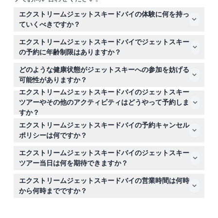
エクストリームジェットスキードバイの体験に何を持っ
ていくべきですか？
ジェットスキーを快適かつ安全に楽しむために、オリジナ
エクストリームジェットスキードバイでジェットスキー
ルのパスポートまたはエミレーツID、水着、タオル、サン
の予約に年齢制限はありますか？
グラス、ゴーグルを必ずお持ちください。
はい、ジェットスキーに乗れる最低年齢は16歳ですが、6
どのような健康状態がジェットスキーへの参加を妨げる
歳以上のお子様は同乗者として参加可能です。
可能性がありますか？
エクストリームジェットスキードバイのジェットスキー
妊娠中の女性、医師の承認がない心臓疾患のある方、そし
ツアーやその他のアクティビティはどうやって予約しま
て背中の問題を抱える方は、安全上の理由からジェットス
すか？
キーを避けてください。
予約はすべてこのウェブサイト上で行えます。空き状況の
エクストリームジェットスキードバイの予約キャンセル
確認、希望時間帯の選択、そしてアドベンチャーの確定が
ポリシーは何ですか？
可能です。
予定されたアクティビティの24時間前までにキャンセル
エクストリームジェットスキードバイのジェットスキー
すれば、送迎料金を除いて全額返金されます。24時間以
ツアー当日は何を期待できますか？
内のキャンセルは返金不可です。
到着時に安全ベストが配布され、ジェットスキーの操作に
エクストリームジェットスキードバイの営業時間は何時
ついて簡単なトレーニングを受けた後、ブルジュ・アル・
から何時までですか？
アラブやパーム・ジュメイラなどの名所を探索します。
エクストリームジェットスキードバイは毎日午前8時から
午後6時まで営業しており、午前、正午、午後、日没の時