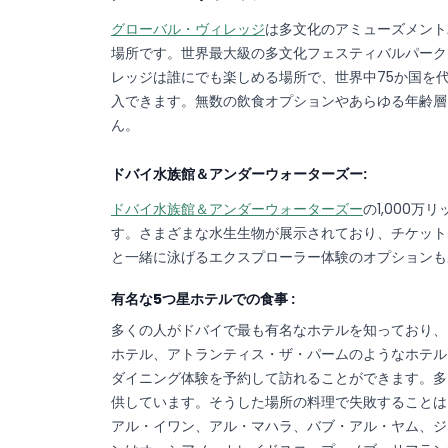
グローバル・ヴィレッジ
は多文化のアミューズメント
場所です。世界最大級の多文化フェスティバルパーク
レッジは誰にでも楽しめる場所で、世界中75か国を
入できます。無数の飲食オプションやあらゆる年齢層
ん。
ドバイ水族館＆アンダーウォーターズー:
ドバイ水族館＆アンダーウォーターズー
の1,000
す。さまざまな水生生物が展示されており、チケット
と一緒に泳げるエクスプローラー体験のオプションも
有名な5つ星ホテルでの食事 :
多くの人がドバイで最も有名なホテルを知っており、
ホテル、アトランティス・ザ・パームのようなホテル
ダイニング体験を予約して訪れることができます。多
供しています。そうした場所の料理で失敗することは
アル・イワン、アル・マハラ、バブ・アル・ヤム、ジ