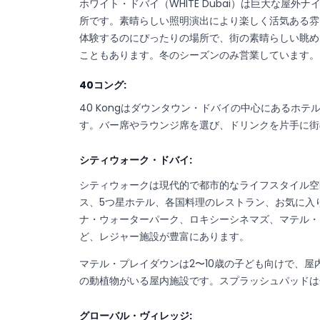
ホワイト・ドバイ（WHITE Dubai）は巨大な屋
所です。素晴らしい照明演出により楽しく活気ある雰
体験するのにぴったりの場所で、街の素晴らしい眺め
こともあります。冬のシーズンのみ営業しています。
40コング:
40 Kongはダウンタウン・ドバイの中心にあるホ
す。バー席やラウンジ席を選び、ドリンクを片手に街
シティウォーク・ドバイ:
シティウォークは現代的で都市的なライフスタイル空
ス、5つ星ホテル、各国料理のレストラン、お気に入
ナ・ウォーターパーク、ロキシーシネマズ、マテル・
ど、レジャー施設が豊富にあります。
マテル・プレイダウンは2〜10歳の子ども向けで、屋
の動植物がいる屋内施設です。スプラッシュパッドは
グローバル・ヴィレッジ: