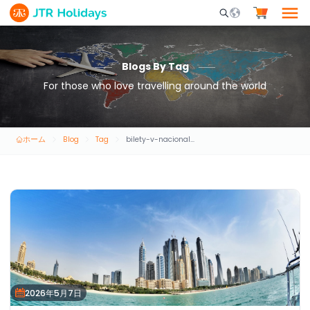
Mobile Search Opene
Blogs By Tag
For those who love travelling around the world
ホーム
Blog
Tag
bilety-v-nacionalnyi-akvarium-abu-dabi
2026年5月7日