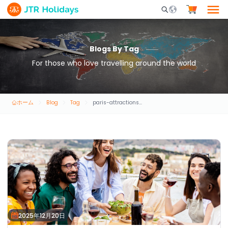
Mobile Search Opene
Blogs By Tag
For those who love travelling around the world
ホーム
Blog
Tag
paris-attractions-and-experiences
2025年12月20日