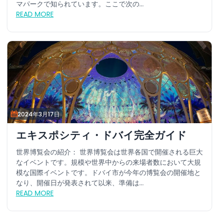
マパークで知られています。ここで次の...
READ MORE
2024年3月17日
エキスポシティ・ドバイ完全ガイド
世界博覧会の紹介： 世界博覧会は世界各国で開催される巨大
なイベントです。規模や世界中からの来場者数において大規
模な国際イベントです。ドバイ市が今年の博覧会の開催地と
なり、開催日が発表されて以来、準備は...
READ MORE