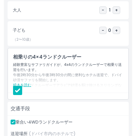
Welcome Drinks, Kahwa & Dates
大人
-
1
+
Mineral Water & Variety of Soft Drinks
International Buffet Dinner, Continental
Variety of Vegetarian & Non-Veg Dishes
Upper Deck with Open Air Seating
子ども
-
0
+
Lower Deck with Air Conditioned Seating
（2〜10歳）
English, Arabian & Indian Background Music
Unlimited Refreshment Drinks Available
Live Arabic Tanoura Dance Show
相乗りの4×4ランドクルーザー
Timing
経験豊富なサファリガイドが、4x4のランドクルーザーで相乗り送
迎を行います。
Pickup time: 19:00-19:30 hours
午後2時30分から午後3時30分の間に便利なホテル送迎で、ドバイ
Cruise Time: 20:30-2230 Hours
砂漠サファリを開始します。
続きを読む
4x4のランドクルーザーでアラビア砂漠を駆け抜けるスリリングな
Drop off time: 23:00-23:30 hours
ドライブをお楽しみください。
Evening Desert Safari
赤い砂丘での砂丘走行（デューンバッシング）を体験し、夕日の写
真を撮影しましょう。
Dubai won’t be Dubai without the evening desert safari.
当社のドバイ砂漠サファリキャンプに到着し、伝統的なアクティビ
交通手段
Evening desert safari is one of the must to do activity in
ティをお楽しみください：
Dubai. It is one of the best ways to enjoy the charm of the
ヘナペインティング、ラクダ乗り、アラブ衣装の着用をお楽しみ
Arabian Desert. The tour includes a list of interesting
ください。
乗合い4WDランドクルーザー
ベジタリアンとノンベジタリアンの選択肢があるBBQビュッフェの
activities which makes your journey full of fun and
夕食をお楽しみください。
送迎場所
(ドバイ市内のホテルで)
unforgettable memories. Join us for the desert safari Dubai