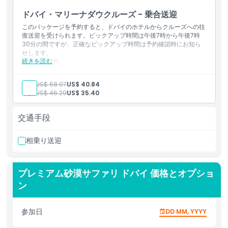
ドバイ・マリーナダウクルーズ - 乗合送迎
In Marina Dhow Cruise Dubai you will be served with
Delicious international open buffet dinner, fresh salad, hot
このパッケージを予約すると、ドバイのホテルからクルーズへの往
復送迎を受けられます。ピックアップ時間は午後7時から午後7時
beverages, soft drinks and delicious Arabic sweets.
30分の間ですが、正確なピックアップ時間は予約確認時にお知ら
Furthermore, the cruise includes live dance show and
せします。
background music. The famous landmark that the cruise
続きを読む
含まれるもの
covers are Cayan Tower, floating in the middle of five-star
フルコースのインターナショナルビュッフェディナー
hotels, private beaches and other famous landmarks like
ソフトドリンク＆水
大人:
US$ 68.07
US$ 40.84
ライブエンターテイメント（歌手またはダンサー）
Marina Mall and Marina Yacht Club.
子供:
US$ 46.29
US$ 35.40
タヌーラダンス
ライトショー
Marina Dhow Cruise Dubai is highly recommended for
ドバイ市内のホテルからの送迎（シェアまたはプライベートの
交通手段
couples, friends, family and a large group of guest. The
オプションでご予約の場合）
Dhow cruise can also be a reserve on the exclusive private
下甲板：
相乗り送迎
エアコン付きの下甲板席
basis for a large group of guest. For exclusive basis, booking
上甲板：
arrangement can be customized as per the requirement of
オープンエアの上甲板席
the whole group.
プレミアム砂漠サファリ ドバイ 価格とオプショ
The highlight of Marina Dhow Cruise
ン
Dubai
参加日
DD MM, YYYY
Pickup and Drop off from your hotel within Dubai
Two Hour Cruising in Dubai Marina