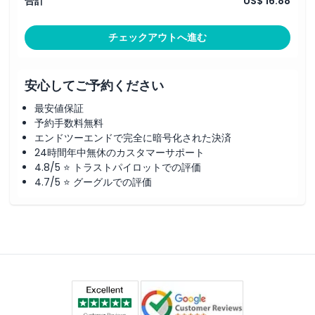
合計
US$ 16.88
for pictures, Arabic welcome, coffee dates, juices, shisha
smoking, Tanura dance show, which is known as the
famous Egyptian male dance show, international buffet
チェックアウトへ進む
dinner with an option of both vegetarian and non-
vegetarian food. The last and most awaiting activity of the
evening desert safari is belly dance show.
安心してご予約ください
Highlights of the Evening Desert Safari
最安値保証
予約手数料無料
Pickup and drop off through a 4x4 land cruiser
エンドツーエンドで完全に暗号化された決済
Experience 06 to 07 hours of evening desert safari
24時間年中無休のカスタマーサポート
Dune Bashing by experience safari driver in the red
4.8/5 ⭐ トラストパイロットでの評価
dunes of Arabian Desert
4.7/5 ⭐ グーグルでの評価
Sand and Sunset Photography
Arabic welcome in the desert safari camp
Arabic Coffee & Dates
Water, Tea, Coffee
Henna Painting
Camel riding for pictures
Arabic Costumes for pictures
Shisha smoking in the desert camp
BBQ International Buffet dinner