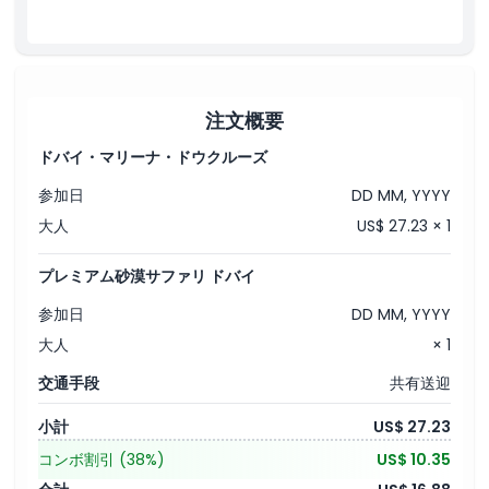
水、紅茶、コーヒー、ソフトドリンクが飲み放題です。
and create unforgettable memories with your family and
タンヌーラダンス、ベリーダンス、ファイヤーショーなどのライブ
friends.
エンターテインメントを観賞できます。
キャンプ内にトイレ設備があります。
さらに楽しくなるサンドボードを試してみてください（リクエスト
Evening Desert Safari starts in the afternoon with the
に応じて利用可能）。
pickup from your hotel or any other accommodation within
このドバイ砂漠サファリの冒険で忘れられない思い出を作りましょ
注文概要
Dubai. Pickup can also be done from Sharjah, but subject to
う！
availability. Our experience Desert Safari driver will pick you
ドバイ・マリーナ・ドウクルーズ
in a 4x4 land cruiser in the afternoon. The beautiful red
参加日
DD MM, YYYY
dune of the Arabian Desert is a bit far from the vibrant city
of Dubai. Drive toward the desert will take 30 to 45 minutes.
大人
US$ 27.23 × 1
The real fun and thrill of the evening desert safari start
once you reached to the red dunes of the Arabian Desert.
プレミアム砂漠サファリ ドバイ
Thrilling dune bashing in the red dunes will give you a heart-
breaking experience. It’s not only thrill but full of fun and
参加日
DD MM, YYYY
enjoyment in the beautiful sandy desert of Dubai. It also
大人
× 1
includes photo stop to click some unforgettable moments
of the evening desert safari.
交通手段
共有送迎
After dune bashing, the driver will take you to the desert
小計
US$ 27.23
camp for the remaining activities. The other activities
コンボ割引
(38%)
US$ 10.35
include camel riding for pictures, wearing Arabic costumes