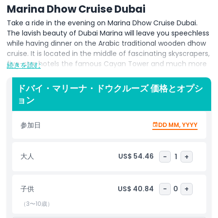
Marina Dhow Cruise Dubai
Take a ride in the evening on Marina Dhow Cruise Dubai.
The lavish beauty of Dubai Marina will leave you speechless
while having dinner on the Arabic traditional wooden dhow
cruise. It is located in the middle of fascinating skyscrapers,
five-star hotels the famous Cayan Tower and much more
続きを読む
things to do in the hustle and bustle of Dubai Marina. This is
a two-hour dinner cruise and sightseeing in the evening. In
ドバイ・マリーナ・ドウクルーズ 価格とオプシ
addition to that this location is one of the most favourite
ョン
attractions for visitors due to the availability of multiple
activities within touching distance. Furthermore, the
lightning skyscrapers give an amazing view in the evening
参加日
DD MM, YYYY
on both sides of the water.
Marina Dhow Cruise Dubai is one of the must to do activity
大人
US$ 54.46
-
1
+
for tourists. It includes two hours of sightseeing,
international buffet dinner with both vegetarian and non-
vegetarian food. Experience a ride in the breeze of Dubai
子供
US$ 40.84
-
0
+
Marina and enjoy gentle international and Arabic
（3〜10歳）
background music. There will be live entertainment show
known as Tanura Dance show.