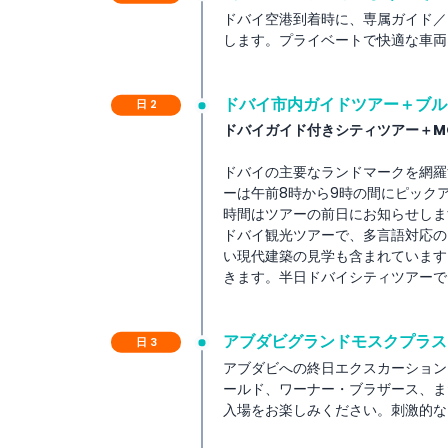
ドバイ空港到着時に、専属ガイド／
します。プライベートで快適な車両
含まれるもの
ドバイ市内ガイドツアー＋ブル
日 2
利用規約
ドバイガイド付きシティツアー＋M
除外事項
ドバイの主要なランドマークを網羅
ーは午前8時から9時の間にピック
時間はツアーの前日にお知らせしま
重要な注意事項
ドバイ観光ツアーで、多言語対応の
い現代建築の見学も含まれています
きます。半日ドバイシティツアーで
支払いポリシー
アブダビグランドモスクプラス
日 3
アブダビへの終日エクスカーション
ールド、ワーナー・ブラザース、ま
入場をお楽しみください。刺激的な