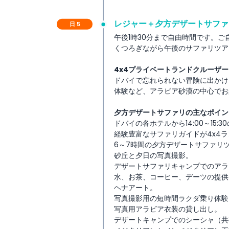
レジャー＋夕方デザートサファ
日 5
午後1時30分まで自由時間です。
くつろぎながら午後のサファリツア
4x4プライベートランドクルーザ
ドバイで忘れられない冒険に出かけ
体験など、アラビア砂漠の中心でお
夕方デザートサファリの主なポイン
ドバイの各ホテルから14:00～15
経験豊富なサファリガイドが4x4
6～7時間の夕方デザートサファリ
砂丘と夕日の写真撮影。
デザートサファリキャンプでのアラ
水、お茶、コーヒー、デーツの提供
ヘナアート。
写真撮影用の短時間ラクダ乗り体験
写真用アラビア衣装の貸し出し。
デザートキャンプでのシーシャ（共