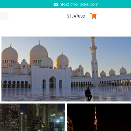
info@jtrholidays.com
JA
/
USD