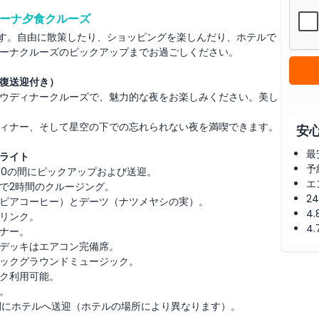
ーナ夕食クルーズ
ます。自由に散策したり、ショッピングを楽しんだり、ホテルで
ーナクルーズのピックアップまでお過ごしください。
復送迎付き）
ウディナークルーズで、魅力的な夜をお楽しみください。美し
ィナー、そして星空の下での忘れられない夜を満喫できます。
安
最
ライト
予
9:30の間にピックアップおよび送迎。
エ
ーナで2時間のクルージング。
2
ビアコーヒー）とデーツ（ナツメヤシの実）。
4
リンク。
4
ナー。
デッキはエアコン完備席。
ックグラウンドミュージック。
ク利用可能。
。
50の間にホテルへ送迎（ホテルの場所により異なります）。