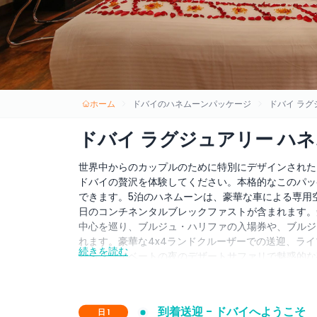
ホーム
ドバイのハネムーンパッケージ
ドバイ ラグ
ドバイ ラグジュアリー ハネ
世界中からのカップルのために特別にデザインされた
ドバイの贅沢を体験してください。本格的なこのパッ
できます。5泊のハネムーンは、豪華な車による専用
日のコンチネンタルブレックファストが含まれます。
中心を巡り、ブルジュ・ハリファの入場券や、ブルジ
れます。豪華な4x4ランドクルーザーでの送迎、ラ
続きを読む
れるプライベートの夜のデザートサファリで魅惑的な
ロマンチックなディナークルーズでドバイの水面を滑
案内する終日プライベートのアブダビ市内観光でアブ
あるショッピングモールやお好みのアトラクションを
到着送迎 - ドバイへようこそ
日 1
ーで体験をカスタマイズできます。