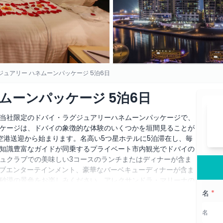
ジュアリー ハネムーンパッケージ 5泊6日
ムーンパッケージ 5泊6日
当社限定のドバイ・ラグジュアリーハネムーンパッケージで、
ケージは、ドバイの象徴的な体験のいくつかを垣間見ることが
空港送迎から始まります。名高い5つ星ホテルに5泊滞在し、毎
知識豊富なガイドが同乗するプライベート市内観光でドバイの
ュクラブでの美味しい3コースのランチまたはディナーが含ま
イブエンターテインメント、豪華なバーベキューディナーが含ま
砂漠の景色をお楽しみください。アレクサンドラ・マリーナの
り、往復のシェア送迎が付属します。知識豊富なドライバーが
名
*
ダビの魅力を発見してください。自由時間には、ドバイの活気
お楽しみいただけます。さらに、5日目にはオプショナルツア