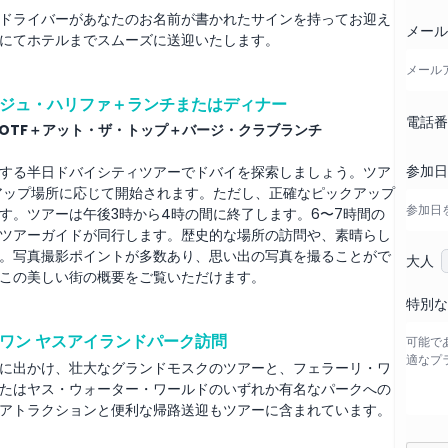
ドライバーがあなたのお名前が書かれたサインを持ってお迎え
メー
にてホテルまでスムーズに送迎いたします。
ジュ・ハリファ＋ランチまたはディナー
電話
OTF＋アット・ザ・トップ＋バージ・クラブランチ
参加
する半日ドバイシティツアーでドバイを探索しましょう。ツア
アップ場所に応じて開始されます。ただし、正確なピックアップ
す。ツアーは午後3時から4時の間に終了します。6〜7時間の
ツアーガイドが同行します。歴史的な場所の訪問や、素晴らし
。写真撮影ポイントが多数あり、思い出の写真を撮ることがで
大人
この美しい街の概要をご覧いただけます。
特別な
ワン ヤスアイランドパーク訪問
に出かけ、壮大なグランドモスクのツアーと、フェラーリ・ワ
たはヤス・ウォーター・ワールドのいずれか有名なパークへの
アトラクションと便利な帰路送迎もツアーに含まれています。