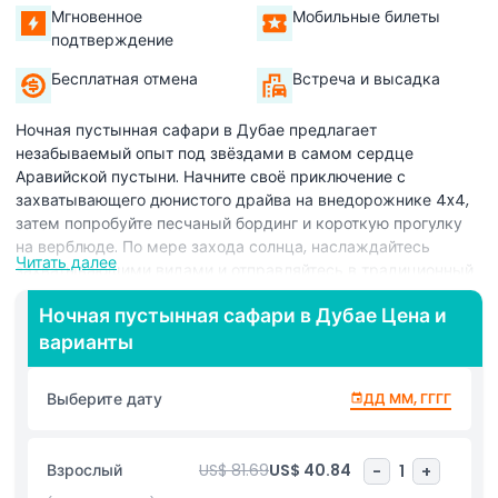
Мгновенное
Мобильные билеты
подтверждение
Бесплатная отмена
Встреча и высадка
Ночная пустынная сафари в Дубае предлагает
незабываемый опыт под звёздами в самом сердце
Аравийской пустыни. Начните своё приключение с
захватывающего дюнистого драйва на внедорожнике 4x4,
затем попробуйте песчаный бординг и короткую прогулку
на верблюде. По мере захода солнца, наслаждайтесь
Читать далее
захватывающими видами и отправляйтесь в традиционный
бедуинский пустынный лагерь. Насладитесь вкусным
Ночная пустынная сафари в Дубае Цена и
барбекю с вегетарианскими и невегетарианскими блюдами
варианты
в сопровождении живых развлечений, таких как танец
Танура, огненное шоу и танец живота. Расслабьтесь в
спокойной атмосфере с арабским кофе, финиками и шишей
Выберите дату
ДД ММ, ГГГГ
(доступной в специально отведённой зоне). После вечерних
мероприятий расположитесь в ночном пустынном лагере,
оснащённом спальниками, одеялами и палатками.
Взрослый
US$ 81.69
US$ 40.84
-
1
+
Испытайте тишину пустыни, наблюдайте за звёздами на