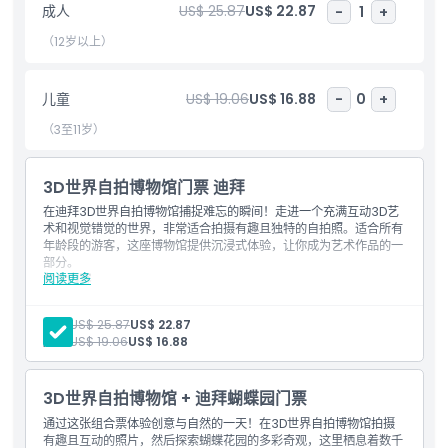
成人
US$ 25.87
US$ 22.87
-
1
+
错视区
（12岁以上）
阿拉伯区
埃及区
水世界
儿童
US$ 19.06
US$ 16.88
-
0
+
动物王国
名作世界
（3至11岁）
奇幻区
丛林区
3D世界自拍博物馆门票 迪拜
幽默区
准备好被众多错觉淹没吧，每踏入一个新主题区，感官都会被强烈刺
在迪拜3D世界自拍博物馆捕捉难忘的瞬间！走进一个充满互动3D艺
术和视觉错觉的世界，非常适合拍摄有趣且独特的自拍照。适合所有
激。
年龄段的游客，这座博物馆提供沉浸式体验，让你成为艺术作品的一
部分。
阅读更多
包含内容
亮点
进入23,000平方英尺的互动博物馆，欣赏手绘错视艺术和视觉
错觉
成人:
US$ 25.87
US$ 22.87
探索九个主题区域：幻觉区、阿拉伯区、埃及区、水世界、动物
儿童:
US$ 19.06
US$ 16.88
王国、名作世界、幻想区、丛林区和幽默区
包含项
成为艺术作品的一部分，拍摄有趣、创意且难忘的照片
现场友好工作人员协助，提供拍照姿势建议和帮助
3D世界自拍博物馆 + 迪拜蝴蝶园门票
咖啡厅提供轻食，方便你在参观过程中休息
排除项
通过这张组合票体验创意与自然的一天！在3D世界自拍博物馆拍摄
有趣且互动的照片，然后探索蝴蝶花园的多彩奇观，这里栖息着数千