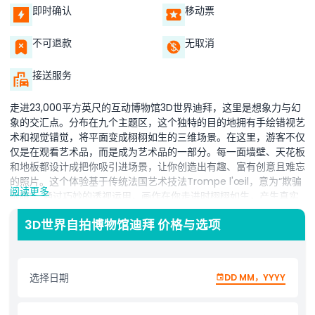
即时确认
移动票
不可退款
无取消
接送服务
走进23,000平方英尺的互动博物馆3D世界迪拜，这里是想象力与幻
象的交汇点。分布在九个主题区，这个独特的目的地拥有手绘错视艺
术和视觉错觉，将平面变成栩栩如生的三维场景。在这里，游客不仅
仅是在观看艺术品，而是成为艺术品的一部分。每一面墙壁、天花板
和地板都设计成把你吸引进场景，让你创造出有趣、富有创意且难忘
的照片。这个体验基于传统法国艺术技法Trompe l'œil，意为“欺骗
阅读更多
眼睛”。通过巧妙的透视运用，画作在你走进时栩栩如生，产生真实
效果，令人惊喜和愉悦。无论是与朋友摆姿势、拍摄个人照，还是让
3D世界自拍博物馆迪拜 价格与选项
我们的友好工作人员提供有趣建议，每件艺术品只有当你融入画面时
才完整。请带上充满电的手机或相机，因为博物馆的理念就是记录瞬
间。建议穿着舒适便于移动的服装，以便尝试不同姿势。馆内设有小
型咖啡厅，供您随时休息。非常适合家庭、朋友或任何寻求创造力和
选择日期
DD MM，YYYY
欢笑的人，3D世界迪拜承诺为您带来娱乐、互动和珍贵回忆。
共有九个主题区：