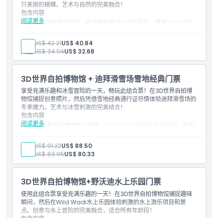
只美丽的蝴蝶。艺术与自然的完美融合！
营业时间
包含内容
阅读更多
进入迪拜奇迹花园，那里拥有超过1.09亿朵花，覆盖72,000平
方米
需要了解的事项
参观吉尼斯世界纪录景点，包括米奇老鼠盆景和阿联酋空客
成人:
US$ 42.21
US$ 40.84
A380花卉装置
儿童:
US$ 34.04
US$ 32.68
入场3D世界自拍博物馆，这是一个23,000平方英尺的互动空
间，拥有手绘视觉错觉艺术和光学幻觉
位置
探索3D世界的九个沉浸式区域：幻觉区、阿拉伯区、埃及区、
3D世界自拍博物馆 + 迪拜滑雪场雪地经典门票
水世界、动物王国、杰作世界、幻想区、丛林区和幽默区
在两个景点享受无尽的拍照机会，从鲜艳的花卉展示到创意的
享受充满乐趣和冰雪冒险的一天，畅玩此组合票！在3D世界自拍博
取消政策
3D幻觉艺术
物馆捕捉创意照片，然后凭借雪地经典通行证尽情体验迪拜滑雪场的
3D世界友好工作人员提供姿势建议和拍照帮助，并可使用咖啡
冬季魔力。艺术与冰雪刺激的完美结合！
馆享用轻食
包含内容
阅读更多
3D世界自拍博物馆入场券，23000平方英尺的互动空间，内有
手绘的欺骗艺术和视觉错觉
探索3D世界的九大主题区：幻象区、阿拉伯区、埃及区、水世
成人:
US$ 91.22
US$ 88.50
界、动物王国、杰作世界、幻想区、丛林区和幽默区
儿童:
US$ 83.05
US$ 80.33
在3D世界享受有趣的拍照机会，友好的工作人员提供摆姿建
议，并可使用咖啡馆享用轻食
迪拜滑雪场雪地公园单次入场，畅玩包括冰洞、雪橇、巨型球骑
3D世界自拍博物馆+野沃迪水上乐园门票
乘、碰碰车和雪道滑行等无限次活动
雪地奇境中享受单次乘坐缆车和山地惊险滑道，体验额外惊喜
使用此组合票享受充满乐趣的一天！在3D世界自拍博物馆捕捉趣味
迪拜滑雪场提供冬季装备：夹克、裤子、一次性袜子、雪地靴和
瞬间，然后在Wild Wadi水上乐园体验刺激的水上游乐项目和景
免费抓绒手套（13岁以下儿童配备头盔）
点。创意与水上冒险的完美融合，适合所有年龄段！