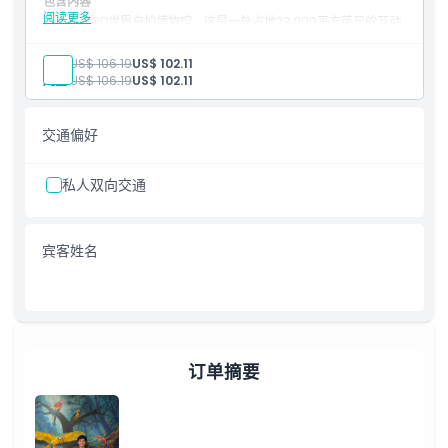
包含内容
阅读更多
进入3D世界自拍博物馆，这是一处占地23,000平方英尺的互动
空间，展示手绘幻觉艺术和视觉错觉
探索3D世界的九个主题区：幻觉区、阿拉伯区、埃及区、水世
成人:
US$ 106.19
US$ 102.11
界、动物王国、杰作世界、幻想区、丛林区和幽默区
儿童:
US$ 106.19
US$ 102.11
无限次拍摄趣味创意姿势，工作人员提供拍照协助，并可使用咖
啡厅享用轻食
进入Wild Wadi水上乐园，畅玩所有标准游乐设施、水滑梯和
交通偏好
家庭景点
使用园区设施，包括淋浴、换衣间和安全储物柜，方便您的使用
免费提供防水手环，支持无现金支付，可在多个餐饮点和美食广
私人双向交通
场消费（餐费自理）
宾客姓名
订单摘要