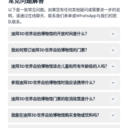
常见问题解答
以下是一些常见问题。如果您有任何其他疑问或需要进一步的说
明，请通过在线聊天、联系我们表单或WhatsApp与我们的团
队联系。
迪拜3D世界自拍博物馆的开放时间是什么？
博物馆每天开放，时间为上午10:00至晚上8:00，最晚入场
我如何预订迪拜3D世界自拍博物馆的门票？
时间为晚上7:00。建议至少在闭馆前一小时到达，以充分
享受体验（时间可能会有变动——请在预订时确认）。
您可以直接在本站轻松在线预订门票。只需查看您想要的日
迪拜3D世界自拍博物馆适合儿童和所有年龄段的人吗？
期是否有票，然后按照简单的预订步骤操作即可。
是的！博物馆适合所有年龄的游客，提供有趣且互动的艺术
参观迪拜3D世界自拍博物馆时我应该携带什么？
作品，孩子和成人都会喜欢。
请携带您的智能手机或相机，拍摄创意且难忘的3D错觉艺
迪拜3D世界自拍博物馆门票的取消政策是什么？
术照片。建议穿着舒适的衣服，因为您需要活动身体以探索
全部九个主题区。
门票一经购买不可退款且不可取消，请在预订前确认您的计
我能在迪拜3D世界自拍博物馆购买食物或饮料吗？
划。
博物馆内一般不提供食物和饮料销售，且餐饮不包含在内，