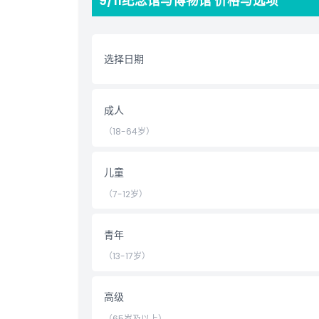
9/11纪念馆与博物馆 价格与选项
亮点
选择日期
包含项
儿童成人政策
成人
（18-64岁）
营业时间
儿童
需要了解的事项
（7-12岁）
位置
青年
（13-17岁）
如何到达那里
高级
取消政策
（65岁及以上）