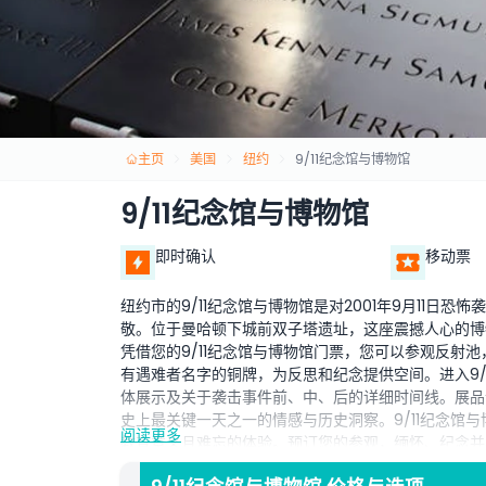
主页
美国
纽约
9/11纪念馆与博物馆
9/11纪念馆与博物馆
即时确认
移动票
纽约市的9/11纪念馆与博物馆是对2001年9月11日恐
敬。位于曼哈顿下城前双子塔遗址，这座震撼人心的博
凭借您的9/11纪念馆与博物馆门票，您可以参观反射
有遇难者名字的铜牌，为反思和纪念提供空间。进入9/
体展示及关于袭击事件前、中、后的详细时间线。展品
史上最关键一天之一的情感与历史洞察。9/11纪念馆
阅读更多
教育意义且难忘的体验。预订您的参观，缅怀、纪念并