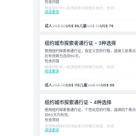
包含内容
畅享纽约市一些顶级景点和难忘体验，包括：
阅读更多
从帝国大厦观景台俯瞰令人屏息的景色
令人叹为观止的The Edge天空甲板，纽约市最高
一号世界观景台，从自由塔眺望全景
成人:
US$ 89
US$ 86
儿童:
US$ 79
US$ 76
乘坐风景优美的渡轮前往自由女神像和埃利斯岛
从洛克菲勒中心观景台欣赏标志性的天际线
美国自然历史博物馆的精彩展览
纽约城市探索者通行证 - 3种选择
在杜莎夫人蜡像馆与栩栩如生的名人见面
使用纽约探索者通行证，自定义您的行程，选择三处景点
在令人震撼的9/11纪念馆和博物馆中缅怀
后有效期为连续60天。
在Circle Line的纽约最佳观光游船中环游曼哈顿
包含内容
乘坐一日自由上下车巴士游，自由探索城市
畅享纽约市一些顶级景点和难忘体验，包括：
阅读更多
帝国大厦观景台的壮观景色
惊艳的Edge天空甲板，纽约市最高的户外平台之一
成人:
US$ 119
US$ 115
儿童:
US$ 99
US$ 96
一世界观景台，享受自由塔的全景视野
乘坐风景优美的渡轮前往自由女神像和埃利斯岛
纽约城市探索通行证 - 4种选择
从洛克菲勒中心观景台俯瞰标志性天际线
使用纽约探索者通行证，个性化您的行程，选择四个景点
美国自然历史博物馆的迷人展览
后60天内有效。
在杜莎夫人蜡像馆见到栩栩如生的名人
包含项目
在强烈的9/11纪念馆和博物馆中沉思
享受畅游纽约市顶级景点和难忘体验，包括：
阅读更多
乘坐Circle Line最佳纽约游览游船环游曼哈顿
帝国大厦观景台的壮丽景色