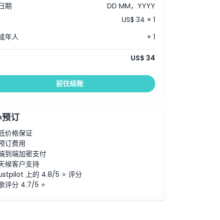
日期
DD MM，YYYY
US$ 34 × 1
成年人
× 1
US$ 34
前往结账
心预订
低价格保证
预订费用
端到端加密支付
天候客户支持
ustpilot 上的 4.8/5 ⭐ 评分
歌评分 4.7/5 ⭐