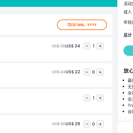
活动
成人
年轻
DD MM，YYYY
总计
US$ 36
US$ 34
-
1
+
放
US$ 24
US$ 22
-
0
+
最
无
全
-
1
+
全
Tr
谷
US$ 30
US$ 29
-
0
+