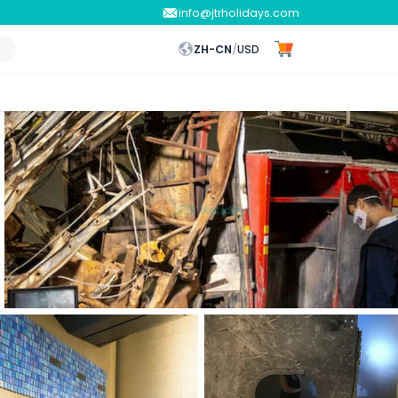
info@jtrholidays.com
ZH-CN
/
USD