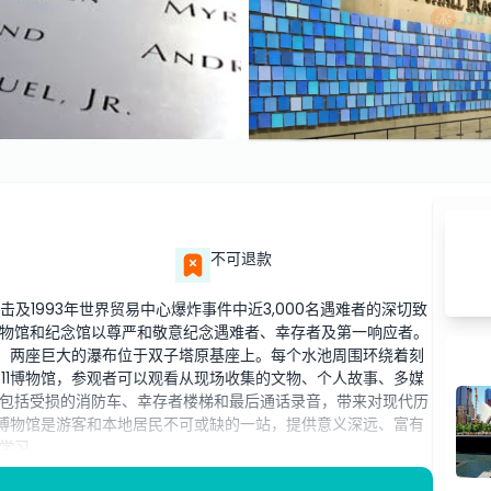
不可退款
怖袭击及1993年世界贸易中心爆炸事件中近3,000名遇难者的深切致
物馆和纪念馆以尊严和敬意纪念遇难者、幸存者及第一响应者。
池，两座巨大的瀑布位于双子塔原基座上。每个水池周围环绕着刻
11博物馆，参观者可以观看从现场收集的文物、个人故事、多媒
包括受损的消防车、幸存者楼梯和最后通话录音，带来对现代历
与博物馆是游客和本地居民不可或缺的一站，提供意义深远、富有
学习。