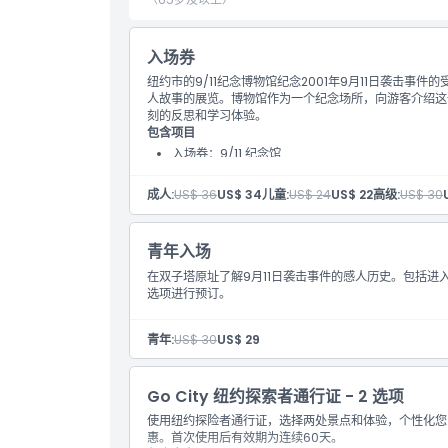
入场券
纽约市的9/11纪念博物馆纪念2001年9月11日袭击
人故事的展览。博物馆作为一个纪念场所，向游客介绍这
刻的反思和学习体验。
包含项目
入场券：9/11 纪念馆
入场券：纪念馆（免费）
参观展览和影片
成人:
US$ 36
US$ 34
儿童:
US$ 24
US$ 22
高级:
US$ 30
青年入场
在双子塔原址了解9月11日袭击事件的感人历史。包括进
选项进行预订。
青年:
US$ 30
US$ 29
Go City 纽约探索者通行证 - 2 选项
使用纽约探险者通行证，选择两处景点和体验，个性化您
惠。首次使用后有效期为连续60天。