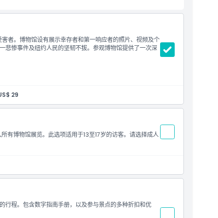
事件的受害者。博物馆设有展示幸存者和第一响应者的照片、视频及个
一悲惨事件及纽约人民的坚韧不拔。参观博物馆提供了一次深
US$ 29
入所有博物馆展览。此选项适用于13至17岁的访客。请选择成人
的行程。包含数字指南手册，以及参与景点的多种折扣和优