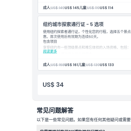
惊艳的Edge天际平台，纽约市最高的户外观景平台
使用一日无限次上下车巴士游，随心探索城市
一世界观察台，从自由塔欣赏全景
成人:
US$ 149
US$ 145
儿童:
US$ 119
US$ 114
乘坐风景优美的渡轮游览自由女神像和埃利斯岛
洛克菲勒中心顶层观景台的标志性天际线景观
美国自然历史博物馆的迷人展览
纽约城市探索通行证 - 5 选项
在杜莎夫人蜡像馆与栩栩如生的名人见面
使用纽约探索者通行证，个性化您的行程，选择五个景点
在令人动容的9/11纪念馆和博物馆反思
惠。首次使用后有效期为连续60天。
乘坐Circle Line的纽约曼哈顿最佳观光游轮
包含项目
通过一日随上随下巴士游探索您的城市
享受纽约市一些顶级景点和难忘体验的入场资格，包括：
阅读更多
帝国大厦观景台的壮丽景色
令人惊叹的Edge天际平台，纽约市最高的户外平台
自由塔上的一世界观景台，提供全景视野
成人:
US$ 168
US$ 161
儿童:
US$ 139
US$ 133
前往自由女神像和埃利斯岛的风景渡轮之旅
洛克菲勒中心观景台的标志性天际线视野
美国自然历史博物馆的迷人展览
US$ 34
在杜莎夫人蜡像馆与栩栩如生的名人合影
在震撼的9/11纪念馆和博物馆中缅怀
乘坐Circle Line的纽约曼哈顿最佳观光游轮
通过一日跳上跳下巴士游以您的方式探索城市
常见问题解答
以下是一些常见问题。如果您有任何其他疑问或需要进