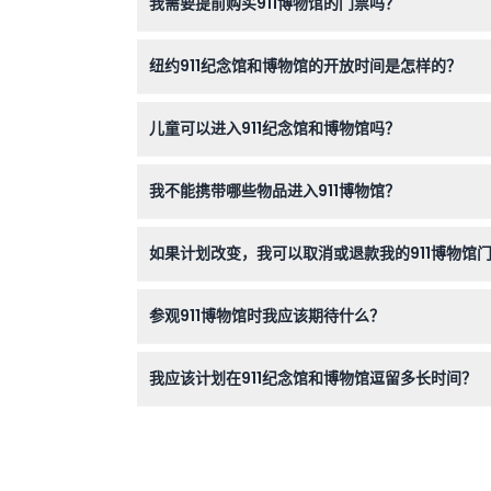
我需要提前购买911博物馆的门票吗？
是的，进入911博物馆需要提前购买门票，您可以
纽约911纪念馆和博物馆的开放时间是怎样的？
911纪念馆每天开放，时间为上午8点至晚上8点
儿童可以进入911纪念馆和博物馆吗？
可以，7岁及以上的儿童可与青少年、成人和老年
我不能携带哪些物品进入911博物馆？
禁止携带危险物品、瓶装物品、鞭炮、激光笔以及
如果计划改变，我可以取消或退款我的911博物馆
911博物馆的门票不可退款且不能取消，请在预订
参观911博物馆时我应该期待什么？
请准备好体验一场回忆与情感交织的旅程，探索通
我应该计划在911纪念馆和博物馆逗留多长时间？
大多数游客会花约1.5至2小时参观博物馆展览和