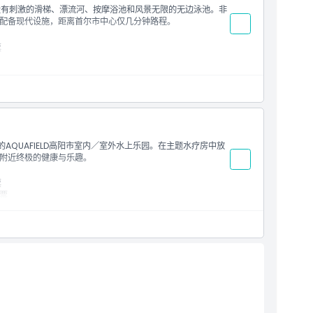
园，设有刺激的滑梯、漂流河、按摩浴池和风景无限的无边泳池。非
配备现代设施，距离首尔市中心仅几分钟路程。
票
自动上锁
蒸房
QUAFIELD高阳市室内／室外水上乐园。在主题水疗房中放
附近终极的健康与乐趣。
票
门票
自动上锁
入찜질방