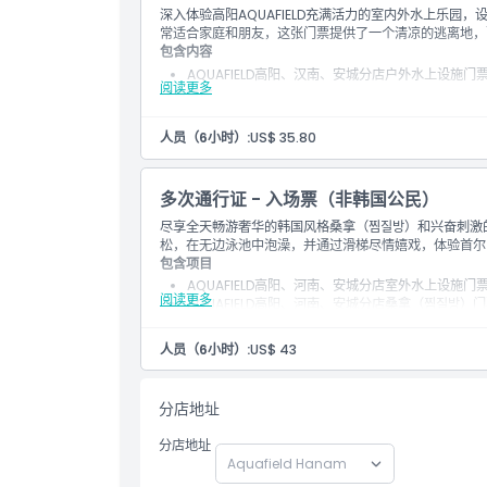
深入体验高阳AQUAFIELD充满活力的室内外水上乐
常适合家庭和朋友，这张门票提供了一个清凉的逃离地，
包含内容
位置
AQUAFIELD高阳、汉南、安城分店户外水上设施门
阅读更多
注意事项
如何兑换
入场时请将鞋子放入鞋柜，鞋柜将在入场后20分钟
为了确保所有设施都可用，建议在晚上9点前进入汗
人员（6小时）:
US$ 35.80
汗蒸房最后入场时间为晚上9:30
着装要求
多次通行证 - 入场票（非韩国公民）
尽享全天畅游奢华的韩国风格桑拿（찜질방）和兴奋刺激的A
取消政策
松，在无边泳池中泡澡，并通过滑梯尽情嬉戏，体验首尔
包含项目
AQUAFIELD高阳、河南、安城分店室外水上设施门
阅读更多
AQUAFIELD高阳、河南、安城分店桑拿（찜질방）
注意事项
入场时请将鞋子放入鞋柜，鞋柜将在入场后20分钟
人员（6小时）:
US$ 43
为了确保所有设施均可使用，建议于晚上9:00前进
찜질방最后入场时间为晚上9:30
分店地址
分店地址