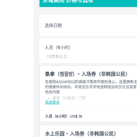
水域高阳 价格与选项
Aquafield 韩国还提供多种健康空间，供您放松
美目的地。
凭借现代设施和宁静氛围，Aquafield 韩国是家
选择日期
尽享在 Aquafield 韩国的极致舒适和疗愈日！
人员（6小时）
亮点
（12岁及以上）
包含项
桑拿（찜질방）- 入场券（非韩国公民）
在高阳AQUAFIELD的高级汗蒸房中放松身心，这里
儿童成人政策
的健康休闲体验。非常适合寻求地道韩国浴场文化且喜爱
包含内容
桑拿（汗蒸房）门票
排除项
阅读更多
须知事项
入场时请将鞋子放入鞋柜，鞋柜将在入场后20分钟
为确保所有设施可用，建议在晚上9点前入场汗蒸房
人员（6小时）:
US$ 18
营业时间
汗蒸房最晚入场时间为晚上9点30分
水上乐园 - 入场券（非韩国公民）
需要了解的事项