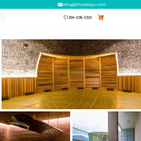
info@jtrholidays.com
ZH-CN
/
USD