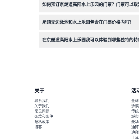
如何预订京畿道高阳水上乐园的门票？门票可以取
京畿道高阳水上乐园的门票可在本网站在线预订，
屋顶无边泳池和水上乐园包含在门票价格内吗？
门票包含桑拿和基础水设施的使用，但屋顶泳池及
在京畿道高阳水上乐园我可以体验到哪些独特的特
您可以享受特色水疗房间，如带柔和雾气的云雾房
关于
活
联系我们
全球
关于我们
沙漠
常见问题
传统
条款和条件
城市
隐私政策
豪华
博客
迪拜
迪拜
土耳