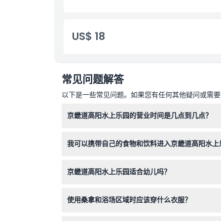
US$ 18
常见问题解答
以下是一些常见问题。如果您有任何其他疑问或需要进
京畿道高阳水上乐园的营业时间是几点到几点？
京畿道高阳室内水上乐园的开放时间是上午10:00至下
我可以携带自己的食物和饮料进入京畿道高阳水上
预订时确认）。
不可以，为了确保所有客人环境的清洁和安全，京
京畿道高阳水上乐园适合幼儿吗？
适合，3岁以下儿童可免费入场，但所有客人在领
使用桑拿和浴场区域时应该穿什么衣服？
使用桑拿和浴场时不允许穿泳衣；客人应在进入浴