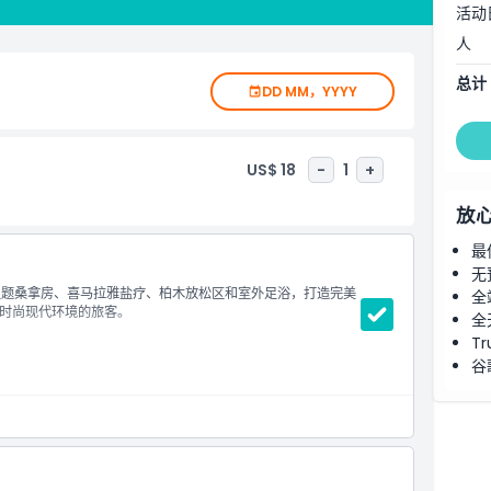
活动
身心，忘却压力。无论您想排毒、改善健康还是单纯放松，这里都是完
人
庭、情侣和独自游客寻找放松之旅的绝佳选择。远离繁忙的城市生活，
总计
DD MM，YYYY
US$ 18
-
1
+
放
最
无
拥有主题桑拿房、喜马拉雅盐疗、柏木放松区和室外足浴，打造完美
全
时尚现代环境的旅客。
全
Tr
谷
自动锁闭