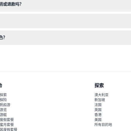
消或退款吗？
门票不可取消或退款，且必须在预订的日期和时间使用。
部分室外水上乐园区域可能需在现场支付额外费用。
色？
、用于净化的矿石房、对皮肤有益的喜马拉雅盐房，以及配有美景的放松
动
探索
探索
澳大利亚
探险
新加坡
帆船游
法国
游览
英国
游艇
香港
度假套餐
美国
蜜月套餐
所有目的地
其度假套餐