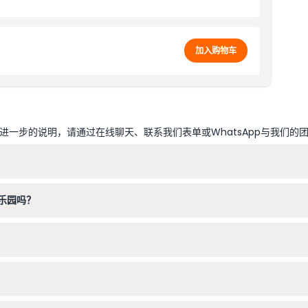
加入购物车
一步的说明，请通过在线聊天、联系我们表单或WhatsApp与我们的
午7:00，室外水上乐园是上午11:00至下午6:00，汗蒸幕水疗中心是上午
乐园吗？
畿道高阳水上乐园内禁止携带外来食物和饮料。
取门票时须出示护照。
池前脱衣并淋浴以保持卫生。