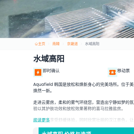
主页
南韓
京畿道
水域高阳
水域高阳
即时确认
移动票
Aquafield 韩国是放松和焕新身心的完美场所。
焕然一新。
走进云雾房，柔和的雾气环绕您，营造出宁静如梦的氛
验以其护肤功效和放松效果著称的喜马拉雅盐房。
在足疗区享受舒缓体验，同时欣赏壮丽的汉江景色，让
阅读更多
疗法，促进血液循环和深度放松。