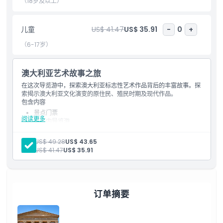
（18岁及以上）
包含项
儿童
US$ 41.47
US$ 35.91
-
0
+
（6-17岁）
儿童成人政策
澳大利亚艺术故事之旅
排除项
在这次导览游中，探索澳大利亚标志性艺术作品背后的丰富故事。探
索揭示澳大利亚文化演变的原住民、殖民时期及现代作品。
包含内容
不适合
景点门票
阅读更多
景点内导览游
茶点供应
营业时间
艺术画廊专属提前入场（上午10点前）
成人:
US$ 49.28
US$ 43.65
由专家带领的75分钟澳大利亚艺术导览，涵盖收藏艺术画廊的
儿童:
US$ 41.47
US$ 35.91
建筑物
需要了解的事项
MOD餐厅上午茶：咖啡师咖啡或茶及甜点
可带回家的导览挂绳
一日会员特权，包括：画廊咖啡馆、售货亭及画廊商店享受9折
优惠及会员休息室使用权
位置
订单摘要
如何到达那里