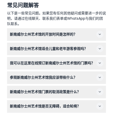
常见问题解答
以下是一些常见问题。如果您有任何其他疑问或需要进一步的说
明，请通过在线聊天、联系我们表单或WhatsApp与我们的团
队联系。
新南威尔士州艺术馆的开放时间是怎样的？
新南威尔士州艺术馆每天开放时间为上午10点至下午5点，
新南威尔士州艺术馆适合儿童和老年游客参观吗？
周三为“艺术夜”活动开放至晚上9点。复活节星期五和圣诞
节闭馆（可能会有变动——请在预订时确认）。
艺术馆欢迎成人和6岁及以上的儿童，但由于展览性质和行
我可以在这里在线预订新南威尔士州艺术馆的门票吗？
走需要，不建议非常年幼的幼儿或孕妇参观。
是的，您可以通过本网站轻松在线预订特别展览和导览的门
参观新南威尔士州艺术馆我应该带些什么？
票——只需在预订时选择您喜欢的日期和时间。
请携带舒适的步行鞋和如需折扣的身份证明。请注意，馆内
新南威尔士州艺术馆门票的取消政策是什么？
不允许外带食品和饮料，摄影仅限于个人用途，不得用于商
业目的。
艺术馆的导览和展览门票不予退款且无法取消，请确保在预
新南威尔士州艺术馆是否无障碍，适合轮椅？
订的日期和时间使用您的门票。