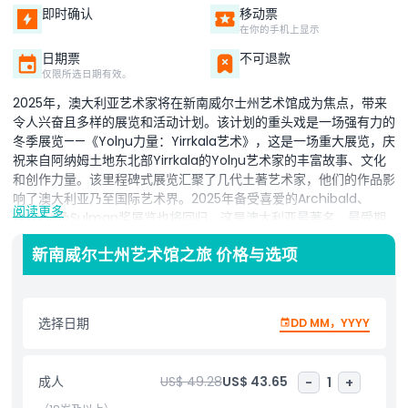
即时确认
移动票
在你的手机上显示
日期票
不可退款
仅限所选日期有效。
2025年，澳大利亚艺术家将在新南威尔士州艺术馆成为焦点，带来
令人兴奋且多样的展览和活动计划。该计划的重头戏是一场强有力的
冬季展览——《Yolŋu力量：Yirrkala艺术》，这是一场重大展览，庆
祝来自阿纳姆土地东北部Yirrkala的Yolŋu艺术家的丰富故事、文化
和创作力量。该里程碑式展览汇聚了几代土著艺术家，他们的作品影
响了澳大利亚乃至国际艺术界。2025年备受喜爱的Archibald、
阅读更多
Wynne及Sulman奖展览也将回归，这是澳大利亚最著名、最受期
待的艺术奖项。作为艺术馆独家举办的年度活动，它突显了肖像画、
新南威尔士州艺术馆之旅 价格与选项
风景画和主题绘画的最佳作品，吸引了来自全国的艺术爱好者。访客
还可享受专家导览和文化洞察，深入理解展出的作品。对于希望获得
更特别体验的人士，还可参与幕后通道和策划体验，使您的访问更加
难忘。新南威尔士州艺术馆免费入场，但部分展览和导览需购票。欢
选择日期
DD MM，YYYY
迎今日前来，探索塑造澳大利亚艺术未来的非凡创意。
成人
US$ 49.28
US$ 43.65
-
1
+
亮点