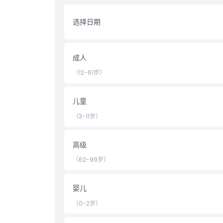
亮点
选择日期
包含项
成人
儿童成人政策
（12-61岁）
排除项
儿童
（3-11岁）
营业时间
高级
需要了解的事项
（62-99岁）
位置
婴儿
（0-2岁）
如何到达那里