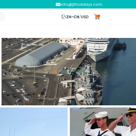
info@jtrholidays.com
ZH-CN
/
USD