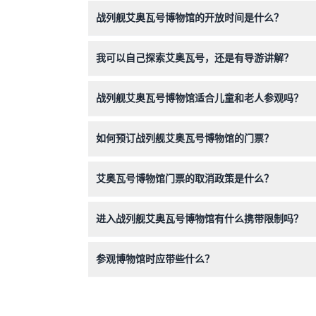
战列舰艾奥瓦号博物馆的开放时间是什么？
博物馆每天开放，时间为上午10点至下午5点，
我可以自己探索艾奥瓦号，还是有导游讲解？
您可以使用免费的导览应用程序进行自助游览，该
战列舰艾奥瓦号博物馆适合儿童和老人参观吗？
是的，博物馆欢迎各年龄段的游客，包括儿童、青
如何预订战列舰艾奥瓦号博物馆的门票？
您可以通过本网站直接在线预订门票，方便又安全
艾奥瓦号博物馆门票的取消政策是什么？
门票一旦购买不予退款且不可取消，请预订时确认
进入战列舰艾奥瓦号博物馆有什么携带限制吗？
禁止携带外部食物和饮料入内，宠物禁止入馆，导
参观博物馆时应带些什么？
请携带充满电的设备以使用免费导览应用，并穿舒