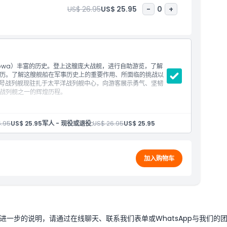
US$ 26.95
US$ 25.95
-
0
+
Iowa）丰富的历史。登上这艘庞大战舰，进行自助游览，了解
历。了解这艘舰船在军事历史上的重要作用、所面临的挑战以
华号战列舰现驻扎于太平洋战列舰中心，向游客展示勇气、坚韧
战列舰之一的辉煌历程。
6.95
US$ 25.95
军人 - 现役或退役:
US$ 26.95
US$ 25.95
加入购物车
一步的说明，请通过在线聊天、联系我们表单或WhatsApp与我们的