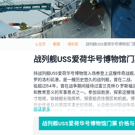
主页
美国
洛杉矶
战列舰USS爱荷华号博物馆门
战列舰USS爱荷华号博物馆门
持战列舰USS爱荷华号博物馆入场券登上这艘传奇战舰
罗的洛杉矶港，是一艘历史悠久的战列舰，曾在二战、
役超过64年，曾在战争期间接待过富兰克林·D·罗斯
和教育意义的军事景点之一。参加自助游，探索这艘强
寸炮塔，穿越舰长指挥桥，探索船员住宿区和机舱。博
历史传承及对美国军事史的贡献。从总统访问到战争英
阅读更多
文物的精彩结合。家庭、历史爱好者、退伍军人和学生
馆门票，深入了解海军战争、美国坚韧精神及水手们的
战列舰USS爱荷华号博物馆门票 价格
座漂浮的博物馆的机会，在洛杉矶市中心致敬美国海军