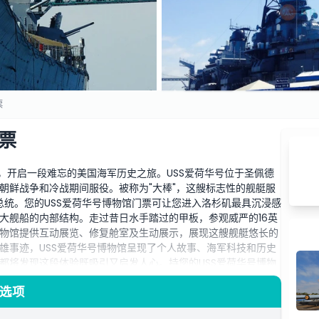
票
票
，开启一段难忘的美国海军历史之旅。USS爱荷华号位于圣佩德
朝鲜战争和冷战期间服役。被称为"大棒"，这艘标志性的舰艇服
福总统。您的USS爱荷华号博物馆门票可让您进入洛杉矶最具沉浸感
大舰船的内部结构。走过昔日水手踏过的甲板，参观威严的16英
物馆提供互动展览、修复舱室及生动展示，展现这艘舰艇悠长的
雄事迹，USS爱荷华号博物馆呈现了个人故事、海军科技和历史
都将发现这段体验既吸引又启发人心。持您的USS爱荷华号博物
日常生活，探索这艘历史上最著名战列舰之一。不要错过探访这
与选项
的辉煌遗产。