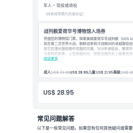
军人 - 现役或退役
取消政策
（持有效带照片的身份证）
战列舰爱荷华号博物馆入场券
凭借您的博物馆门票，探索美国爱荷华号战列舰（USS 
其在第二次世界大战、朝鲜战争和冷战期间的卓越服役经
及它在漫长服役期中克服的灾难。2011年退役后，爱荷
与冒险的故事，让您穿越时光，感受这艘历史上最著名的
阅读更多
最后入场时间：16:00
成人:
US$ 29.95
US$ 28.95
儿童:
US$ 21.95
高级:
US$ 2
US$ 28.95
常见问题解答
以下是一些常见问题。如果您有任何其他疑问或需要进