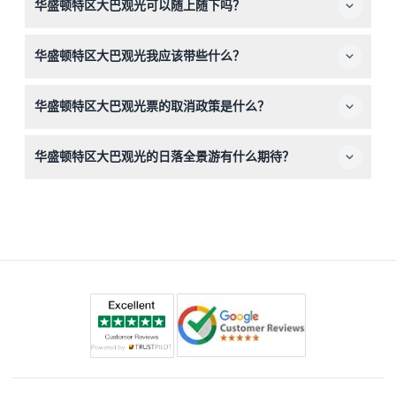
华盛顿特区大巴观光可以随上随下吗？
全程陪同，适合家庭出游。
可以，红色和蓝色环线白天游览为随上随下服务，您可以按
华盛顿特区大巴观光我应该带些什么？
自己的节奏在任何指定站点上下车，探索各大景点。
请带上舒适的衣物、防晒霜、水和相机以获得最佳体验。天
华盛顿特区大巴观光票的取消政策是什么？
气凉爽或下雨时，建议携带夹克或雨伞，尤其是因为巴士为
敞篷式。
车票不可退款且不可取消，请在预订时务必仔细选择您的日
华盛顿特区大巴观光的日落全景游有什么期待？
期和时间。
日落全景游提供110分钟的全景游览，晚上6:30从兰方广场
及国际间谍博物馆出发，无随上随下服务——只是一场黄昏
时分的轻松观光体验（时间可能变动 — 预订时请确认）。