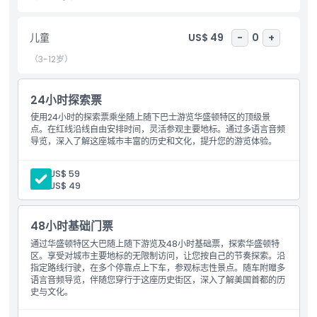
儿童
US$ 49
-
0
+
包含项
（3-12岁）
儿童成人政策
24小时探索票
使用24小时的探索票乘坐随上随下巴士游览华盛顿特区的顶级景
营业时间
点。在红线沿线自由安排时间，灵活参观主要地标。通过多语言音频
导览，深入了解这座城市丰富的历史和文化，提升您的游览体验。
需要了解的事项
成人:
US$ 59
儿童:
US$ 49
位置
48小时基础门票
取消政策
通过华盛顿特区大巴随上随下游览及48小时基础票，探索华盛顿特
区。享受对城市主要地标的无限制访问，让您按自己的节奏探索。沿
指定路线行驶，在多个停靠点上下车，参观标志性景点。随车附赠多
语言音频导览，伴随您穿行于这座历史街区，深入了解美国首都的历
史与文化。