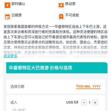
即时确认
移动票
日期票
不可退款
发现探索美国首都的终极方式——华盛顿特区自由上下车巴士游，这
是首次来访者和资深旅行者的完美观光体验。这种灵活便捷的特区自
由上下车游让您可以按自己的节奏游览城市最具代表性的地标，提供
无限次使用靠近必游景点的战略性站点，如白宫、国会山、杰斐逊纪
念堂、林肯纪念堂和史密森尼博物馆。无论您想深入政治历史、欣赏
国家纪念碑，还是漫步世界一流的博物馆，这个华盛顿特区观光游都
阅读更多
将选择权交到您手中。乘坐舒适的敞篷巴士，沿着历史街区和国家广
场风景线路轻松畅游。车上的多语言音频导览提供关于城市历史、文
华盛顿特区大巴旅游 价格与选项
化和建筑的精彩解说，非常适合家庭教育旅行或单独探险。班次频
繁，出发点用户友好，特区自由上下车游旨在节省您的时间，提升您
的旅行体验。每个站点您可以尽情停留，准备继续旅程时再上车。这
是一种无压力、可定制且信息丰富的方式，在一到两天内探索华盛顿
选择日期
DD MM，YYYY
特区景点。立即预订您的华盛顿特区自由上下车巴士票，享受灵活、
教育与全景视野的完美融合，体验美国最具历史和活力的城市之一。
成人
US$ 59
-
1
+
（13-99岁）
亮点