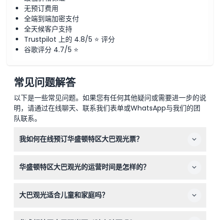
无预订费用
全端到端加密支付
全天候客户支持
Trustpilot 上的 4.8/5 ⭐ 评分
谷歌评分 4.7/5 ⭐
常见问题解答
以下是一些常见问题。如果您有任何其他疑问或需要进一步的说
明，请通过在线聊天、联系我们表单或WhatsApp与我们的团
队联系。
我如何在线预订华盛顿特区大巴观光票？
您可以直接在本网站轻松在线预订华盛顿特区大巴观光票。
华盛顿特区大巴观光的运营时间是怎样的？
只需选择您喜欢的游览路线、日期和时间，即可立即锁定您
的座位。
红色和蓝色环线白天游览每日运营，时间为上午9:00至下
大巴观光适合儿童和家庭吗？
午4:30，班车每30至45分钟一班。日落全景游每天一次，
晚上6:30出发，全程约110分钟（时间可能有所变动 — 预订
3岁以下儿童免费但无座位，16岁以下儿童必须由付费成人
时请确认）。