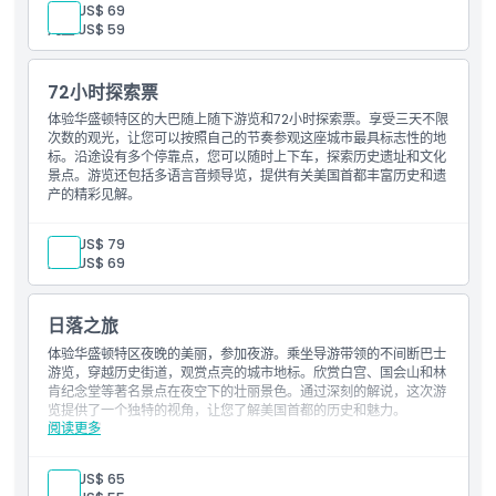
成人:
US$ 69
儿童:
US$ 59
72小时探索票
体验华盛顿特区的大巴随上随下游览和72小时探索票。享受三天不限
次数的观光，让您可以按照自己的节奏参观这座城市最具标志性的地
标。沿途设有多个停靠点，您可以随时上下车，探索历史遗址和文化
景点。游览还包括多语言音频导览，提供有关美国首都丰富历史和遗
产的精彩见解。
成人:
US$ 79
儿童:
US$ 69
日落之旅
体验华盛顿特区夜晚的美丽，参加夜游。乘坐导游带领的不间断巴士
游览，穿越历史街道，观赏点亮的城市地标。欣赏白宫、国会山和林
肯纪念堂等著名景点在夜空下的壮丽景色。通过深刻的解说，这次游
览提供了一个独特的视角，让您了解美国首都的历史和魅力。
阅读更多
包含内容
英语导游
数字音频导览（手机下载）
成人:
US$ 65
2小时全景夜游