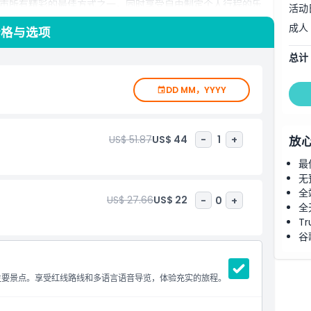
市所有精彩的最佳方式之一，同时享受自由制定个人行程的乐
活动
成人
价格与选项
总计
DD MM，YYYY
US$ 51.87
US$ 44
-
1
+
放
最
无
全
US$ 27.66
US$ 22
-
0
+
全
Tr
谷
主要景点。享受红线路线和多语言语音导览，体验充实的旅程。