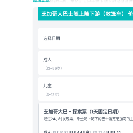
情侣或单独旅行者，芝加哥大巴士随上随下游是游览城
趣。
芝加哥大巴士随上随下游（敞篷车） 
亮点
选择日期
包含项
成人
儿童成人政策
（13-99岁）
营业时间
儿童
（3-12岁）
需要了解的事项
芝加哥大巴 - 探索票（1天固定日期）
位置
通过24小时发现票，乘坐随上随下的巴士游览芝加哥的
取消政策
成人:
US$ 51.87
US$ 44
儿童:
US$ 27.66
US$ 22