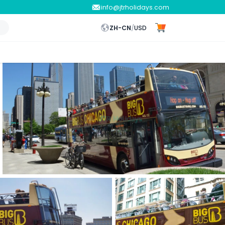
info@jtrholidays.com
ZH-CN
/
USD