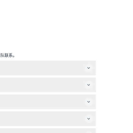
团队联系。
下车，按自己的节奏探索各个景点。
陪同。