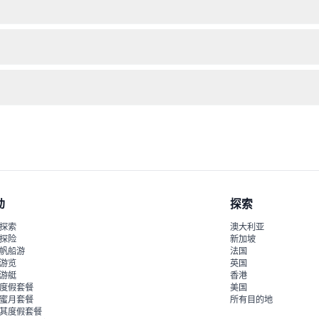
及一台相机，以记录敞篷公交车上的城市美景。
偏好日期的可用情况。
要地标的有趣见解和历史介绍。
动
探索
探索
澳大利亚
探险
新加坡
帆船游
法国
游览
英国
游艇
香港
度假套餐
美国
蜜月套餐
所有目的地
其度假套餐