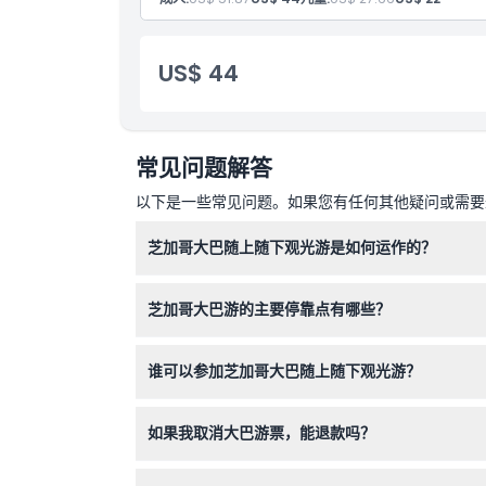
US$ 44
常见问题解答
以下是一些常见问题。如果您有任何其他疑问或需要进
芝加哥大巴随上随下观光游是如何运作的？
该游览每天运行，时间为上午10点至下午5点，公
芝加哥大巴游的主要停靠点有哪些？
主要停靠点包括芝加哥河滨步道、威利斯大厦的芝
谁可以参加芝加哥大巴随上随下观光游？
该游览欢迎13至99岁的成人和3至12岁的儿童参
如果我取消大巴游票，能退款吗？
门票不可退款且在任何情况下都不能取消，请您合