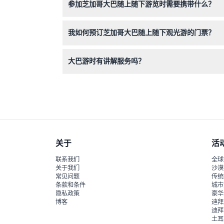
参加芝加哥大巴随上随下游览时需要携带什么？
请携带舒适的步行鞋、适合天气的服装、防晒霜以
我如何预订芝加哥大巴随上随下观光游的门票？
您可以直接在本网站上轻松预订门票，同时查看您
大巴游时有讲解服务吗？
有，游览包含多语言音频讲解，提供关于芝加哥主
关于
活
联系我们
全球
关于我们
沙漠
常见问题
传统
条款和条件
城市
隐私政策
豪华
博客
迪拜
迪拜
土耳