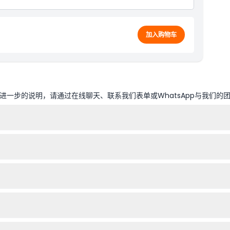
加入购物车
一步的说明，请通过在线聊天、联系我们表单或WhatsApp与我们的
交车每隔20至30分钟抵达一次。您可以在11个指定站点中的任意一站上
加哥观景台、千禧公园、海军码头、壮丽一英里以及博物馆园区等。
加，3岁以下儿童可免费乘车但无座位。所有儿童必须有16岁或以上的成人
理安排参观时间。