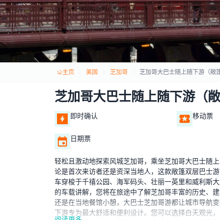
主页
美国
芝加哥
芝加哥大巴士随上随下游（敞
芝加哥大巴士随上随下游（
即时确认
移动票
日期票
轻松且激动地探索风城芝加哥，乘坐芝加哥大巴士随上
论是首次来访者还是资深当地人，这款敞篷双层巴士游
车穿梭于千禧公园、海军码头、壮丽一英里和威利斯大
的车载讲解，您将在旅途中了解芝加哥丰富的历史、建
还是在当地餐馆小憩，大巴士芝加哥游都让城市导航变
下游专为最大舒适和便利设计。您可以选择白天观光，
阅读更多