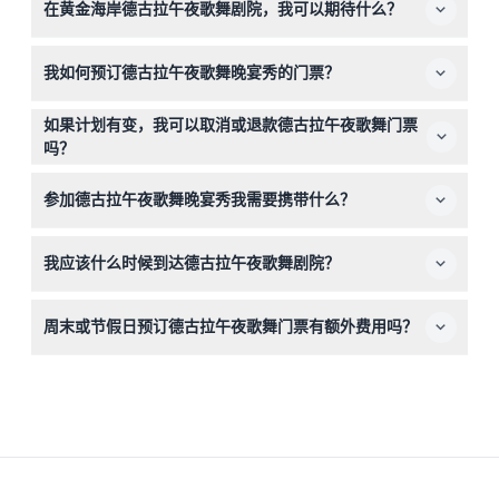
在黄金海岸德古拉午夜歌舞剧院，我可以期待什么？
表演内容成熟，不适合儿童。
您的夜晚包括一次恐怖的幽灵列车之旅，一顿包含素食选择
我如何预订德古拉午夜歌舞晚宴秀的门票？
的三道菜晚餐，以及一场约3到4小时的现场多样表演，包
含喜剧、空中特技和摇滚音乐。
您可以在本网站上轻松在线预订门票，并可选择VIP A预留
如果计划有变，我可以取消或退款德古拉午夜歌舞门票
座位或午夜歌舞预留座位。
吗？
德古拉午夜歌舞门票不可退款且不可取消，请务必预订正确
参加德古拉午夜歌舞晚宴秀我需要携带什么？
的日期和时间。
请携带您的预订确认函和有效身份证件，因为这是仅限成人
我应该什么时候到达德古拉午夜歌舞剧院？
参加的活动。场内可购买饮料和纪念品，但不包含在门票
内。
如果您预订了VIP A预留座位，请于晚上7点前到达以享用欢
周末或节假日预订德古拉午夜歌舞门票有额外费用吗？
迎饮品；如果是午夜歌舞预留座位，请于7点30分前到场，
以准时开始演出（时间可能变动，请预订时确认）。
是的，周五、周六及公共假日预订需支付额外费用，且座位
有限。