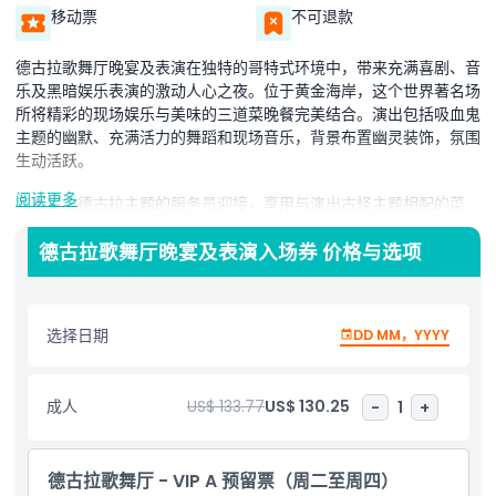
移动票
不可退款
德古拉歌舞厅晚宴及表演在独特的哥特式环境中，带来充满喜剧、音
乐及黑暗娱乐表演的激动人心之夜。位于黄金海岸，这个世界著名场
所将精彩的现场娱乐与美味的三道菜晚餐完美结合。演出包括吸血鬼
主题的幽默、充满活力的舞蹈和现场音乐，背景布置幽灵装饰，氛围
生动活跃。
阅读更多
宾客将由德古拉主题的服务员迎接，享用与演出古怪主题相配的菜
单。每场表演融合讽刺、戏剧和趣味，令人难忘。场地还设有鬼火车
乘坐，在表演开始前营造气氛，增添额外兴奋感。无论是团体、情
德古拉歌舞厅晚宴及表演入场券 价格与选项
侣，还是寻求难忘夜晚的任何人，德古拉歌舞厅晚宴及表演都是一处
不可错过的餐饮与娱乐完美结合的热门景点。
选择日期
DD MM，YYYY
亮点
成人
US$ 133.77
US$ 130.25
-
1
+
包含项
德古拉歌舞厅 - VIP A 预留票（周二至周四）