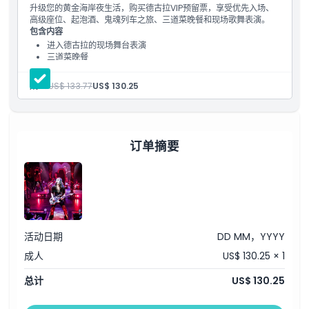
儿童成人政策
升级您的黄金海岸夜生活，购买德古拉VIP预留票，享受优先入场、
高级座位、起泡酒、鬼魂列车之旅、三道菜晚餐和现场歌舞表演。
包含内容
排除项
进入德古拉的现场舞台表演
三道菜晚餐
抵达时免费欢迎饮品（仅限VIP A）
营业时间
成人:
US$ 133.77
US$ 130.25
需要了解的事项
订单摘要
位置
如何到达那里
如何兑换
活动日期
DD MM，YYYY
成人
US$ 130.25 × 1
取消政策
总计
US$ 130.25