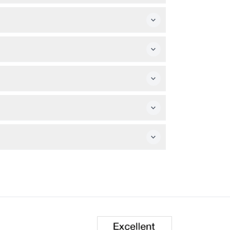
决谜题，逃出主题房间。
的家庭。
点，最后一场游戏预订时间是晚上8:30（可能会