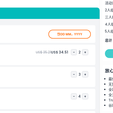
活动
2人
三人
4人
5人
DD MM，YYYY
总计
US$ 35.21
US$ 34.51
-
2
+
放
-
3
+
最
无
全
全
-
4
+
Tr
谷