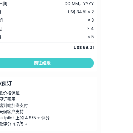
日期
DD MM，YYYY
组
US$ 34.51 × 2
组
× 3
组
× 4
组
× 5
US$ 69.01
前往结账
心预订
低价格保证
预订费用
端到端加密支付
天候客户支持
ustpilot 上的 4.8/5 ⭐ 评分
歌评分 4.7/5 ⭐