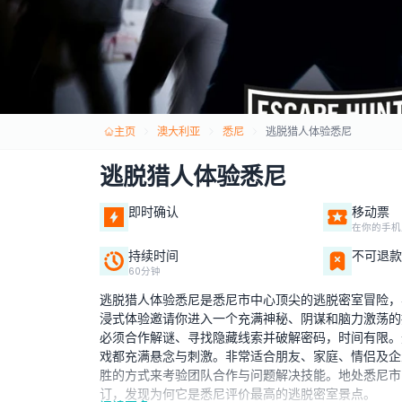
主页
澳大利亚
悉尼
逃脱猎人体验悉尼
逃脱猎人体验悉尼
即时确认
移动票
在你的手机
持续时间
不可退款
60分钟
逃脱猎人体验悉尼是悉尼市中心顶尖的逃脱密室冒险，
浸式体验邀请你进入一个充满神秘、阴谋和脑力激荡的
必须合作解谜、寻找隐藏线索并破解密码，时间有限。
戏都充满悬念与刺激。非常适合朋友、家庭、情侣及企
胜的方式来考验团队合作与问题解决技能。地处悉尼市
订，发现为何它是悉尼评价最高的逃脱密室景点。