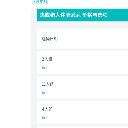
阅读更多
逃脱猎人体验悉尼 价格与选项
亮点
包含项
选择日期
儿童成人政策
2人组
排除项
每人
不适合
三人组
每人
营业时间
4人组
需要了解的事项
每人