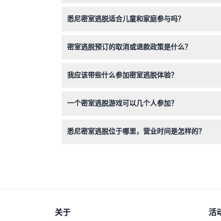
到达后，游戏管理员会为您进行简要说明，并提供
悉尼密室逃脱适合儿童和家庭参与吗？
当然！参与者年龄须在7岁及以上，每个团队至少
密室逃脱预订的取消或退款政策是什么？
悉尼密室逃脱的门票不可退款且不可取消，请确保
我应该带些什么参加密室逃脱体验？
只需带上您的热情和团队合作精神！建议穿着舒适
一个密室逃脱游戏可以几个人参加？
每个密室逃脱房间可容纳2至6名参与者，非常适
悉尼密室逃脱位于哪里，营业时间是怎样的？
悉尼密室逃脱位于乔治街393号4层，方便从市政
有变动，请在预订时确认）。
关于
活