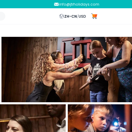
info@jtrholidays.com
ZH-CN
/
USD