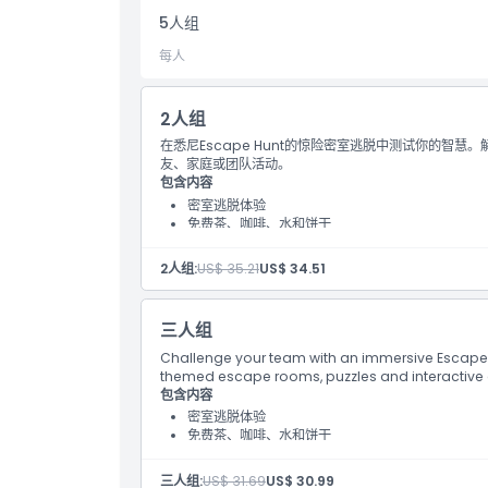
位置
5人组
每人
如何到达那里
2人组
如何兑换
在悉尼Escape Hunt的惊险密室逃脱中测试你的智
友、家庭或团队活动。
包含内容
取消政策
密室逃脱体验
免费茶、咖啡、水和饼干
游戏结束后的主题照片和装扮
2人组:
US$ 35.21
US$ 34.51
三人组
Challenge your team with an immersive Escape 
themed escape rooms, puzzles and interactive
包含内容
密室逃脱体验
免费茶、咖啡、水和饼干
游戏结束后的主题照片和装扮
三人组:
US$ 31.69
US$ 30.99