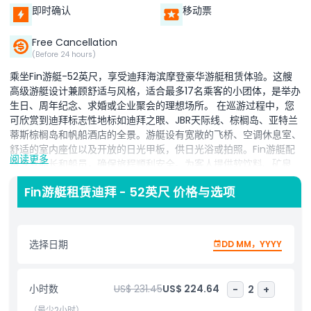
即时确认
移动票
Free Cancellation
(Before 24 hours)
乘坐Fin游艇-52英尺，享受迪拜海滨摩登豪华游艇租赁体验。这艘
高级游艇设计兼顾舒适与风格，适合最多17名乘客的小团体，是举办
生日、周年纪念、求婚或企业聚会的理想场所。 在巡游过程中，您
可欣赏到迪拜标志性地标如迪拜之眼、JBR天际线、棕榈岛、亚特兰
蒂斯棕榈岛和帆船酒店的全景。游艇设有宽敞的飞桥、空调休息室、
舒适的室内座位以及开放的日光甲板，供日光浴或拍照。Fin游艇配
阅读更多
备专业船长和船员，确保旅程顺利安全。为客人提供软饮料、矿泉
水、新鲜毛巾和救生衣。您还可以根据需求预订钓鱼设备或烧烤餐饮
Fin游艇租赁迪拜 - 52英尺 价格与选项
服务，提升体验。无论选择上午、下午还是日落巡航，这艘52英尺
的游艇都能完美融合舒适、奢华与美景。
选择日期
DD MM，YYYY
亮点
小时数
US$ 231.45
US$ 224.64
-
2
+
包含项
（最少2小时）