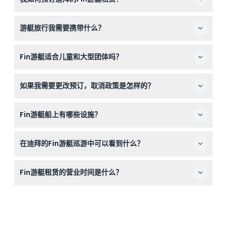
您可以直接在本网站上轻松预订Fin游艇，只需选择您喜欢
游艇旅行我需要携带什么？
的日期和时间段，并在预订过程中查看可用性。
请务必携带有效的护照或身份证件，遵守迪拜海岸警卫队规
Fin游艇适合儿童和大型团体吗？
定；根据季节准备便装或轻便夹克；如果计划游泳，请带上
泳装。
是的，游艇最多可容纳17位客人，非常适合家庭或小型私人
如果我需要更改预订，取消政策是怎样的？
庆典。请确保所有乘客在登船时持有有效身份证件。
您可以在预订时间前24小时取消并获得退款，但可能会收
Fin游艇船上有哪些设施？
取转账费用。少于24小时取消或未出现将被全额收费。
您的租赁包含专业船员和船长、空调室内休息室、宽敞的飞
在迪拜的Fin游艇巡游中可以看到什么？
桥、舒适的座位区及免费软饮。
您将巡游迪拜码头、迪拜之眼（Ain Dubai）、杰贝尔阿里
Fin游艇租赁的营业时间是什么？
海滩（JBR）、朱美拉棕榈岛、亚特兰蒂斯以及帆船酒店
（Burj Al Arab）等标志性景点，整个旅程中可在飞桥和露
游艇每天早晨至夜晚运营，具体时间有所不同——您可以在
天甲板欣赏美景。
本网站的在线预订过程中查看可用时间（可能会有变动，请
在预订时确认）。