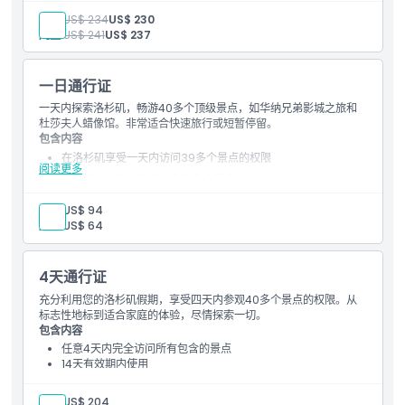
成人:
US$ 234
US$ 230
儿童:
US$ 241
US$ 237
一日通行证
一天内探索洛杉矶，畅游40多个顶级景点，如华纳兄弟影城之旅和
杜莎夫人蜡像馆。非常适合快速旅行或短暂停留。
包含内容
在洛杉矶享受一天内访问39多个景点的权限
阅读更多
尽可能在一天内游览包含的多个景点
数字通行证配合手机应用，方便规划和入场
成人:
US$ 94
示例景点：
儿童:
US$ 64
好莱坞杜莎夫人蜡像馆
华纳兄弟影城之旅
4天通行证
欢乐上下车大巴游
充分利用您的洛杉矶假期，享受四天内参观40多个景点的权限。从
好莱坞标志徒步
标志性地标到适合家庭的体验，尽情探索一切。
包含内容
任意4天内完全访问所有包含的景点
14天有效期内使用
以更轻松的节奏探索洛杉矶
适合家庭或较长行程
成人:
US$ 204