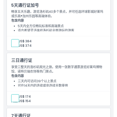
5天通行证加号
畅享五天乐趣，游览洛杉矶40多个景点，并可任选环球影城好莱坞
或乐高®加州乐园等高端体验。
包含内容
5天内全方位畅玩标准和高端景点
适合希望灵活体验洛杉矶全面游玩的游客
成人:
US$ 384
儿童:
US$ 374
三日通行证
享受三整天的洛杉矶观光之旅。使用一张数字通票游览好莱坞博物
馆、诺特贝瑞农场等热门景点。
包含内容
三天内可访问39个以上景点
可在14天内的连续或非连续天数使用
适合体验多样化的旅游、主题公园和文化景点
成人:
US$ 174
儿童:
US$ 154
7天通行证