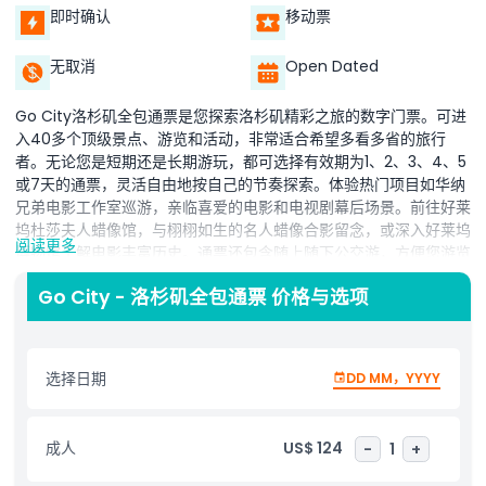
即时确认
移动票
无取消
Open Dated
Go City洛杉矶全包通票是您探索洛杉矶精彩之旅的数字门票。可进
入40多个顶级景点、游览和活动，非常适合希望多看多省的旅行
者。无论您是短期还是长期游玩，都可选择有效期为1、2、3、4、5
或7天的通票，灵活自由地按自己的节奏探索。体验热门项目如华纳
兄弟电影工作室巡游，亲临喜爱的电影和电视剧幕后场景。前往好莱
坞杜莎夫人蜡像馆，与栩栩如生的名人蜡像合影留念，或深入好莱坞
阅读更多
博物馆了解电影丰富历史。通票还包含随上随下公交游，方便您游览
好莱坞标志、罗迪欧大道和圣莫尼卡码头等重要地标。Go City通票
Go City - 洛杉矶全包通票 价格与选项
使用便捷，下载至手机，在各景点出示即可。是游客、家庭及首次访
问者发现洛杉矶、节省时间和费用的绝佳选择！
选择日期
DD MM，YYYY
亮点
成人
US$ 124
-
1
+
包含项