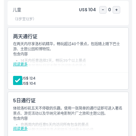
儿童成人政策
儿童
US$ 104
-
0
+
（3岁至12岁）
排除项
两天通行证
附加额外
在两天内尽享洛杉矶精华，畅玩超过40个景点，包括随上随下巴士
游、主题公园和博物馆。
包含内容
需要了解的事项
14天内任意选择2天，畅玩39个以上景点
阅读更多
每个有效游玩日可无限次访问包含的景点
非常适合探索亮点和主题公园
示例：
位置
成人:
US$ 124
诺茨浆果农场
儿童:
US$ 104
太平洋水族馆
索菲体育场
如何兑换
格莱美博物馆参观
5日通行证
体验洛杉矶五天不停歇的乐趣。使用一张简单的通行证即可进入著名
条款与条件
景点、游览活动以及华纳兄弟电影制片厂之旅和主题公园。
包含内容
在两周内的任意5天内访问所有包含的景点
阅读更多
取消政策
通过分散访问城市亮点和娱乐活动最大化价值
包含徒步游览、游船、博物馆等