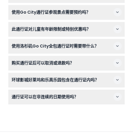
该通行证允许您在1至7天内连续访问洛杉矶超过40个顶级
使用Go City通行证参观景点需要预约吗？
景点。您只需通过Go City应用扫描您的数字通行证，即可
无限畅游包含的景点，轻松按自己的节奏探索城市。
部分景点，如华纳兄弟电影公司影视城之旅和某些徒步导
此通行证对儿童有年龄限制或特别优惠吗？
览，需要提前预约。Go City应用会显示哪些景点需要预
订，并指导您如何预约。
13岁及以上儿童按成人价格收费，请预订时注意。较小年龄
使用洛杉矶Go City全包通行证时需要带什么？
的儿童是否有不同政策视具体景点而定。
请携带安装有Go City应用且电量充足的智能手机，以便访
购买通行证后可以取消或退款吗？
问您的数字通行证。同时建议穿舒适的鞋子并涂抹防晒霜，
因为您将游览多个城市景点。
若于预订确认日起90天前取消，可以退款。一旦您开始使
环球影城好莱坞和乐高乐园包含在通行证内吗？
用通行证参与任何活动或通行证过期，则不支持退款。
不包含，环球影城好莱坞、加州乐高乐园和圣地亚哥动物园
通行证可以在非连续的日期使用吗？
不包括在洛杉矶Go City全包通行证内。
可以，只要您在首次激活后的两周内使用，通行证可分别在
非连续日期使用。