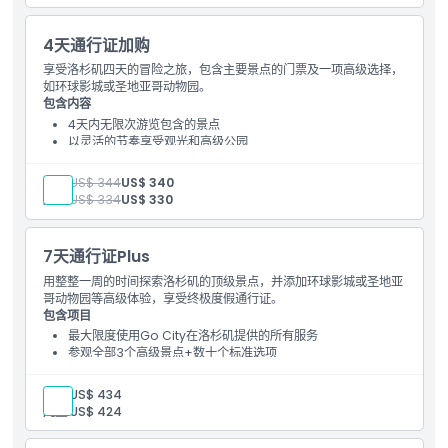
4天通行证加购
享受洛杉矶四天的冒险之旅，包含主要景点的门票及一项高级选择，
如环球影城或圣地亚哥动物园。
包含内容
4天内无限次游览包含的景点
以灵活的节奏享受观光和高级公园
成人:
US$ 344
US$ 340
儿童:
US$ 334
US$ 330
7天通行证Plus
用整整一周的时间探索洛杉矶的顶级景点，并添加环球影城或圣地亚
哥动物园等高级体验，享受终极度假通行证。
包含项目
最大限度使用Go City在洛杉矶提供的所有服务
参观全部3个高级景点+数十个标准选项
适合长时间游览或慢节奏观光的最佳性价比
成人:
US$ 434
儿童:
US$ 424