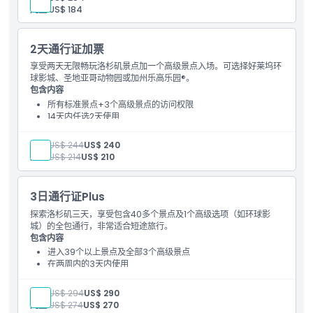
儿童:
US$ 184
2天通行证加票
享受两天无限畅玩洛杉矶景点加一个高级景点入场。可选择好莱坞环
球影城、圣地亚哥动物园或加州乐高乐园®。
包含内容
所有标准景点+3个高级景点的访问权限
14天内任选2天使用
适合想游览环球影城或高级公园+顶级景点的人士
成人:
US$ 244
US$ 240
儿童:
US$ 214
US$ 210
3日通行证Plus
探索洛杉矶三天，享受包含40多个景点及1个高级选项（如环球影
城）的全包通行，非常适合短途旅行。
包含内容
进入39个以上景点及全部3个高级景点
在两周内的3天内使用
非常适合家庭或主题公园爱好者
成人:
US$ 294
US$ 290
儿童:
US$ 274
US$ 270