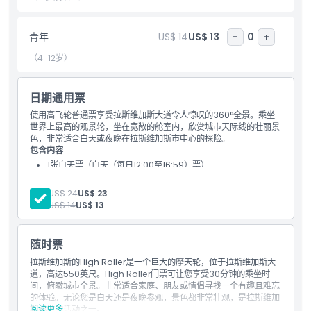
青年
US$ 14
US$ 13
-
0
+
包含项
（4-12岁）
儿童成人政策
日期通用票
使用高飞轮普通票享受拉斯维加斯大道令人惊叹的360°全景。乘坐
排除项
世界上最高的观景轮，坐在宽敞的舱室内，欣赏城市天际线的壮丽景
色，非常适合白天或夜晚在拉斯维加斯市中心的探险。
包含内容
营业时间
1张白天票（白天（每日12:00至16:59）票）
成人:
US$ 24
US$ 23
需要了解的事项
青年:
US$ 14
US$ 13
位置
随时票
拉斯维加斯的High Roller是一个巨大的摩天轮，位于拉斯维加斯大
道，高达550英尺。High Roller门票可让您享受30分钟的乘坐时
如何到达那里
间，俯瞰城市全景。非常适合家庭、朋友或情侣寻找一个有趣且难忘
的体验。无论您是白天还是夜晚参观，景色都非常壮观，是拉斯维加
阅读更多
斯必做的活动之一。