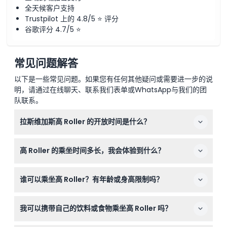
全天候客户支持
Trustpilot 上的 4.8/5 ⭐ 评分
谷歌评分 4.7/5 ⭐
常见问题解答
以下是一些常见问题。如果您有任何其他疑问或需要进一步的说
明，请通过在线聊天、联系我们表单或WhatsApp与我们的团
队联系。
拉斯维加斯高 Roller 的开放时间是什么？
拉斯维加斯高 Roller 营业时间为周一至周四中午12点至午
高 Roller 的乘坐时间多长，我会体验到什么？
夜12点，周五至周日中午12点至凌晨2点，最后入场时间为
关闭前30分钟（可能会有变动——请在预订时确认）。
每次乘坐大约持续30分钟，让您在海拔550英尺的宽敞空调
谁可以乘坐高 Roller？有年龄或身高限制吗？
舱内，享受拉斯维加斯大道360度全景。
4岁及以上的游客可以乘坐高 Roller，4-12岁儿童可购买儿
我可以携带自己的饮料或食物乘坐高 Roller 吗？
童票。3岁及以下儿童免费，但必须由付费成人陪同。
您可以携带外来的饮料，但禁止携带玻璃容器、冷藏箱和酒