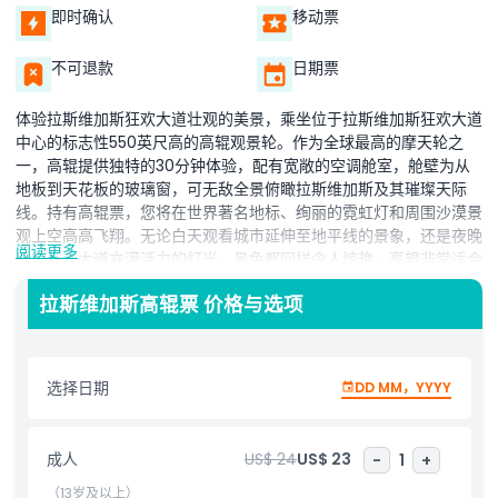
即时确认
移动票
不可退款
日期票
体验拉斯维加斯狂欢大道壮观的美景，乘坐位于拉斯维加斯狂欢大道
中心的标志性550英尺高的高辊观景轮。作为全球最高的摩天轮之
一，高辊提供独特的30分钟体验，配有宽敞的空调舱室，舱壁为从
地板到天花板的玻璃窗，可无敌全景俯瞰拉斯维加斯及其璀璨天际
线。持有高辊票，您将在世界著名地标、绚丽的霓虹灯和周围沙漠景
观上空高高飞翔。无论白天观看城市延伸至地平线的景象，还是夜晚
阅读更多
欣赏狂欢大道充满活力的灯光，景色都同样令人惊艳。高辊非常适合
家庭、情侣或朋友群体，是捕捉拉斯维加斯难忘瞬间的独特方式。对
拉斯维加斯高辊票 价格与选项
于想要提升体验的人，高辊快乐半小时选项包括舱内开放酒吧，是一
边享用饮品一边欣赏壮丽景色的有趣节日方式。它也是特殊场合、浪
漫约会或时尚享受拉斯维加斯的首选。作为狂欢大道上最受欢迎的景
点之一，高辊观景轮是任何想要从全新视角体验世界娱乐之都的游客
选择日期
DD MM，YYYY
必访之地。无论您是首次来访还是回访客，高辊都保证带来550英尺
高空难忘冒险体验。
成人
US$ 24
US$ 23
-
1
+
（13岁及以上）
亮点