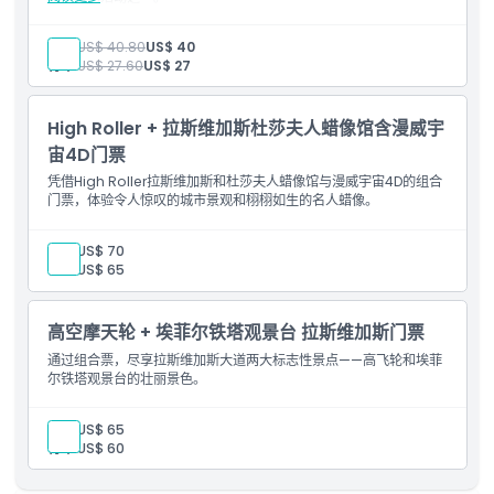
如何兑换
包含内容
1张High Roller任意时间票
成人:
US$ 40.80
US$ 40
会说英语的工作人员
青年:
US$ 27.60
US$ 27
取消政策
High Roller 30分钟乘坐
High Roller + 拉斯维加斯杜莎夫人蜡像馆含漫威宇
宙4D门票
凭借High Roller拉斯维加斯和杜莎夫人蜡像馆与漫威宇宙4D的组合
门票，体验令人惊叹的城市景观和栩栩如生的名人蜡像。
成人:
US$ 70
青年:
US$ 65
高空摩天轮 + 埃菲尔铁塔观景台 拉斯维加斯门票
通过组合票，尽享拉斯维加斯大道两大标志性景点——高飞轮和埃菲
尔铁塔观景台的壮丽景色。
成人:
US$ 65
青年:
US$ 60