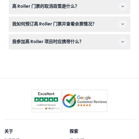
高 Roller 门票的取消政策是什么？
精饮品。高 Roller 现场也有酒精及非酒精饮料出售。
门票一经购买不可退款且不可取消，预订前请确保您的计划
我如何预订高 Roller 门票并查看余票情况？
已确定。
您可以直接在本网站上轻松预订高 Roller 门票，并实时查
我参加高 Roller 项目时应携带什么？
看您首选日期和时间的余票情况。
如果计划购买酒精饮品，请携带有效身份证件，穿着舒适以
享受30分钟空调舱内乘坐体验。携带相机或智能手机可以
捕捉壮观的景色！
关于
探索