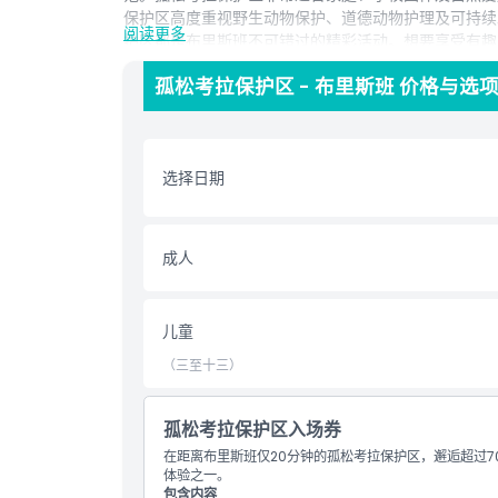
保护区高度重视野生动物保护、道德动物护理及可持续
阅读更多
护区都是布里斯班不可错过的精彩活动。想要享受有趣
错过这里。
孤松考拉保护区 - 布里斯班 价格与选
亮点
选择日期
包含项
成人
儿童成人政策
营业时间
儿童
（三至十三）
需要了解的事项
孤松考拉保护区入场券
位置
在距离布里斯班仅20分钟的孤松考拉保护区，邂逅超过
体验之一。
包含内容