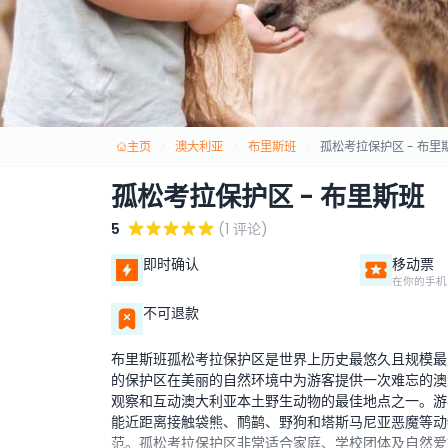
主页
澳大利亚
布里斯班
孤松考拉保护区 - 布里
孤松考拉保护区 - 布里斯班
5
(1 评论)
即时确认
移动票
在你的手机
不可退款
布里斯班孤松考拉保护区是世界上历史最悠久且规模最
的保护区在美丽的自然环境中为游客提供一次难忘的澳
观察和互动澳大利亚本土野生动物的最佳地点之一。游
能近距离接触袋熊、鸸鹋、野狗和塔斯马尼亚恶魔等动
范。孤松考拉保护区非常适合家庭、学校团体及自然爱