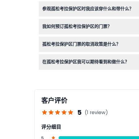
当然！3岁以下儿童免费入场，3至13岁的儿童需
参观孤松考拉保护区时我应该穿什么和带什么？
由于孤松是一个户外景点且地势自然，建议穿着舒
我如何预订孤松考拉保护区的门票？
您可以直接在本网站上轻松预订门票，同时还能查
孤松考拉保护区门票的取消政策是什么？
门票一经购买，不可退款且无法取消，请确保在预
在孤松考拉保护区我可以期待看到和做什么？
探索100多只考拉及70多种澳大利亚本地物种，
客户评价
5
(1 review)
评分细目
5