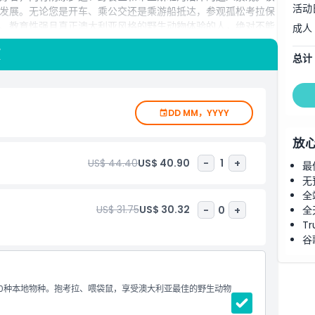
活动
发展。无论您是开车、乘公交还是乘游船抵达，参观孤松考拉保
、教育性强且真正澳大利亚风格的野生动物体验的人，绝对不能
成人
项
总计
DD MM，YYYY
放
US$ 44.40
US$ 40.90
-
1
+
最
无
全
US$ 31.75
US$ 30.32
-
0
+
全
Tr
谷
70种本地物种。抱考拉、喂袋鼠，享受澳大利亚最佳的野生动物