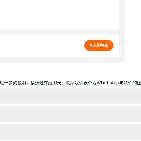
加入购物车
一步的说明，请通过在线聊天、联系我们表单或WhatsApp与我们的
:00，圣诞节当天下午4:00关闭，纪念澳新军团日当天下午1:30开放至
手喂袋鼠并与许多其他澳大利亚本地动物见面。