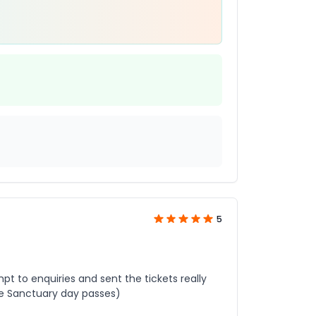
5
t to enquiries and sent the tickets really
ine Sanctuary day passes)