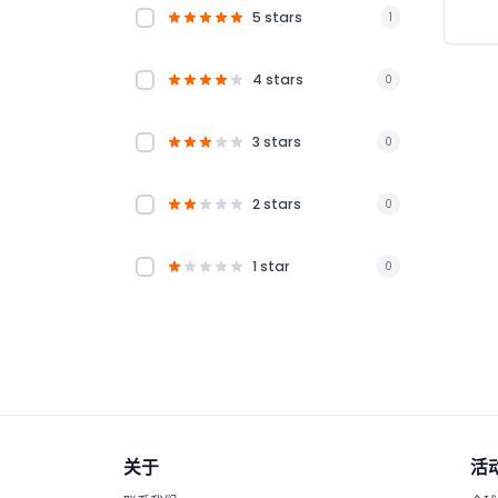
5 stars
1
4 stars
0
3 stars
0
2 stars
0
1 star
0
关于
活