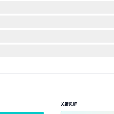
购买儿童票，是一个非常适合家庭出游的好去处。
适耐走的鞋子，且根据天气情况准备雨伞或雨衣。
看所选日期的票务情况。
订的日期和时间使用门票。
享受每日的野生动物表演、饲养员讲解，并参观如带有360°水下观景圆顶
关键见解
1