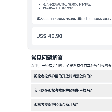
取消政策
进入布里斯班附近的孤松考拉保护区
抱考拉并手工喂食袋鼠
观看70多种澳大利亚本地动物
成人:
US$ 44.40
US$ 40.90
儿童:
US$ 31.75
US$ 30.32
US$ 40.90
常见问题解答
以下是一些常见问题。如果您有任何其他疑问或需要进
孤松考拉保护区的开放时间是怎样的？
孤松考拉保护区每日开放，时间为上午9:00至下午5
我可以在孤松考拉保护区拥抱考拉吗？
可以，您的入场票包括拥抱考拉的机会，同时还能
孤松考拉保护区适合幼儿吗？