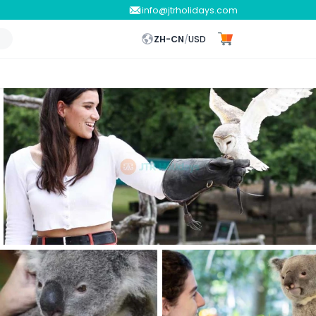
info@jtrholidays.com
ZH-CN
/
USD