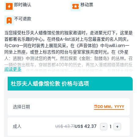
即时确认
移动票
不可退款
当您接受杜莎夫人蜡像馆伦敦的独家邀请时，走进聚光灯下，这里是
首都著名乐趣的中心。在终极A-list派对上与您最喜爱的名人同庆，
与Cara一同在时装秀上展现风采，在《声音体验》中与will.i.am一
同坐上热座，或登上标志性的阳台与皇室家族共度时光。在《外星
人：逃脱》中测试您的勇气，然后探索《金刚：骷髅岛》的丛林。召
一辆伦敦出租车，穿越首都400年的历史，再加入漫威超级英雄的反
阅读更多
犯罪冒险。然后使用原力被传送到一个遥远的银河中，与星球大战宇
宙中的伟大人物一同主演这场动作大片。
杜莎夫人蜡像馆伦敦 价格与选项
包括内容：沉浸在世界上最著名的蜡像博物馆的魅力、光彩和壮观之
中——伦敦原版杜莎夫人蜡像馆，开业已超过180年。与杜莎夫人伦
敦蜡像馆中的皇室家族一起，在最尊贵的环境中体验。走上红毯，为
选择日期
DD MM，YYYY
狗仔队摆姿势，加入终极派对。与您最喜爱的A-list名人互动，贴近
明星，与好莱坞最热门的小生亲密接触。与凯特·温斯莱特和海伦·米
伦等您喜爱的明星面对面，在充满狗仔队的红毯上拍照，与金·卡戴
成人
US$ 43.71
US$ 42.37
-
1
+
珊自拍，和尤塞恩·博尔特合影，并与英国皇室成员近距离接触。拥
有14个主题互动区，包括新的漫威4D和星球大战体验，保证您有数