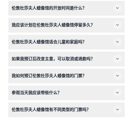
伦敦杜莎夫人蜡像馆的开放时间是什么？
伦敦杜莎夫人蜡像馆通常在上午10点开放，关闭时间在下午
我应该计划在伦敦杜莎夫人蜡像馆停留多久？
3点到5点之间，但全年时间可能有所不同，预订时请务必
查看具体时间表。（时间可能变动——请在预订时确认）
大多数游客会花大约1.5至2小时，自行参观蜡像和主题区
伦敦杜莎夫人蜡像馆适合儿童和家庭吗？
域。
是的，伦敦杜莎夫人蜡像馆适合家庭游玩，提供适合各个年
如果我预订后改变主意，可以取消或退款吗？
龄层的趣味体验，是儿童和成人的绝佳出游选择。
伦敦杜莎夫人蜡像馆的门票不可退款且不可取消，请在最终
我如何预订伦敦杜莎夫人蜡像馆的门票？
确认预订前确保您的计划。
您可以直接在本网站上在线轻松预订门票——只需选择您偏
参观当天我应该带些什么？
好的日期，查看可用情况并确认您的位置。
请携带打印或电子版的预订确认函，如有要求还需带有效带
伦敦杜莎夫人蜡像馆有不同类型的门票吗？
照片的身份证明，并穿着舒适的步行鞋。
有的，提供旺季和非旺季门票，您可以根据偏好访问日期和
预算选择适合的票种。