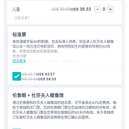
小时的拍照乐趣。访问伦敦时，这个地方绝对不容错过，别忘了为您
儿童
US$ 39.68
US$ 38.33
-
0
+
的回忆拍摄尽可能多的照片。
（3至15岁）
包含项
标准票
体验漫威宇宙4D的刺激，包含标准入场券，完全进入杜莎夫人蜡像
营业时间
馆以及一场沉浸式电影冒险，拥有栩栩如生的蜡像和惊艳的4D效
果。非常适合粉丝和家庭游客。
包含内容
阅读更多
位置
杜莎夫人伦敦 - 标准门票 + 漫威宇宙4D
指定日期门票 - 仅限预订时选择的准确日期和时间段使用
可预订明天或任何未来日期。
成人:
US$ 43.71
US$ 42.37
取消政策
儿童:
US$ 39.68
US$ 38.33
伦敦眼 + 杜莎夫人蜡像馆
通过伦敦眼和杜莎夫人蜡像馆的组合票，可节省高达42%的费用，相
较于单独购买门票。您的伦敦眼门票在您选择的日期和时间有效，而
杜莎夫人蜡像馆门票在您参观伦敦眼后的90天内有效。关于单独预
订伦敦杜莎夫人蜡像馆的说明将在预订确认后提供。