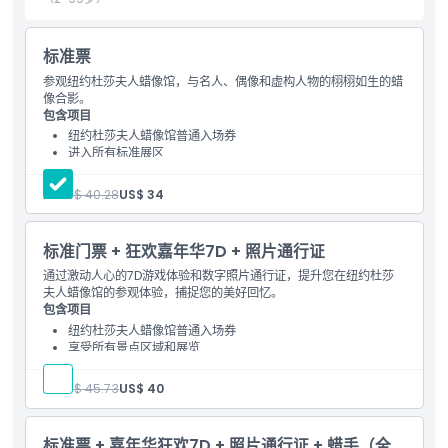
包含项
标准票
参观纽约杜莎夫人蜡像馆，与名人、偶像和虚构人物的栩栩如生的蜡
儿童成人政策
像合影。
包含项目
纽约杜莎夫人蜡像馆普通入场券
排除项
进入所有标准展区
与名人蜡像拍照机会
探索主题画廊和互动展示
人:
US$ 40.28
US$ 34
营业时间
标准门票 + 狂欢嘉年华7D + 照片通行证
需要了解的事项
通过激动人心的7D游戏体验和数字照片通行证，提升您在纽约杜莎
夫人蜡像馆的参观体验，捕捉您的美好回忆。
包含项目
位置
纽约杜莎夫人蜡像馆普通入场券
享受所有景点区域和展览
进入嘉年华大屠杀7D体验（3D视觉 + 4D效果）
如何到达那里
数字照片通行证，可即时拍照
人:
US$ 45.73
US$ 40
互动游戏和沉浸式景点体验
如何兑换
标准票 + 嘉年华狂欢7D + 照片通行证 + 蜡手（全