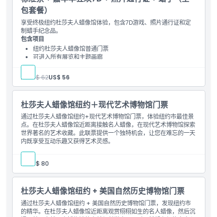
包套餐）
取消政策
享受终极纽约杜莎夫人蜡像馆体验，包含7D游戏、照片通行证和定
制蜡手纪念品。
包含项目
纽约杜莎夫人蜡像馆普通门票
可进入所有展览和主题画廊
进入狂欢屠杀7D体验
包含数字照片通行证
人:
US$ 62
US$ 56
定制蜡制手部纪念品
包含纪念指南手册
全包豪华体验附带更多纪念品
杜莎夫人蜡像馆纽约＋现代艺术博物馆门票
通过杜莎夫人蜡像馆纽约+现代艺术博物馆门票，体验纽约市最佳景
点。在杜莎夫人蜡像馆近距离接触名人蜡像，在现代艺术博物馆探索
世界著名的艺术收藏。此联票提供一个独特机会，让您在难忘的一天
内既享受互动乐趣又获得艺术灵感。
人:
US$ 80
杜莎夫人蜡像馆纽约 + 美国自然历史博物馆门票
通过杜莎夫人蜡像馆纽约 + 美国自然历史博物馆门票，发现纽约市
的精华。在杜莎夫人蜡像馆近距离观赏栩栩如生的名人蜡像，然后沉