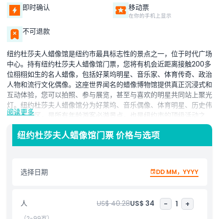
即时确认
移动票
在你的手机上显示
不可退款
纽约杜莎夫人蜡像馆是纽约市最具标志性的景点之一，位于时代广场
中心。持有纽约杜莎夫人蜡像馆门票，您将有机会近距离接触200多
位栩栩如生的名人蜡像，包括好莱坞明星、音乐家、体育传奇、政治
人物和流行文化偶像。这座世界闻名的蜡像博物馆提供真正沉浸式和
互动体验，您可以拍照、参与展览，甚至与喜欢的明星共同站上聚光
灯。纽约杜莎夫人蜡像馆分为好莱坞、音乐偶像、体育明星、历史伟
阅读更多
人等主题区，是所有年龄游客必游景点，也是纽约市的顶级活动之
一。无论您是与家人、朋友还是独自一人，体验都让您享受无尽娱乐
纽约杜莎夫人蜡像馆门票 价格与选项
和绝佳的拍照机会。不要错过在这座极具细节的博物馆中近距离探索
著名人物的机会。便捷的门票选项，包括免排队门票，确保您有更多
时间欣赏展览。访问纽约杜莎夫人蜡像馆是纽约市观光行程的必备部
分。立即预订您的纽约杜莎夫人蜡像馆门票，沉浸于名气与激情的世
选择日期
DD MM，YYYY
界中，尽享大苹果的心脏地带。
人
US$ 40.28
US$ 34
-
1
+
亮点
（2-99岁）