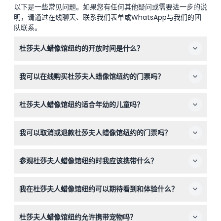
以下是一些常见问题。如果您有任何其他疑问或需要进一步的说
明，请通过在线聊天、联系我们表单或WhatsApp与我们的团
队联系。
杜莎夫人蜡像馆纽约的开放时间是什么？
杜莎夫人蜡像馆纽约周日到周四的开放时间为上午10:00至
我可以在线购买杜莎夫人蜡像馆纽约的门票吗？
下午6:00，周五和周六的开放时间为上午10:00至晚上
8:00（可能会有变动——请在预订时确认）。
可以，最好提前在线预订门票以确保入场并获得最佳价格，
杜莎夫人蜡像馆纽约适合年幼的儿童吗？
特别是在繁忙时段。
0至1岁的儿童免费入场，0至12岁的儿童必须由付费成人陪
我可以取消或退款杜莎夫人蜡像馆纽约的门票吗？
同，以确保参观安全愉快。
门票不可退款且不可取消，请确保您预订了正确的日期和时
参观杜莎夫人蜡像馆纽约时我应该携带什么？
间。
请携带手机上的电子票或打印的预订确认单；馆内不允许携
我在杜莎夫人蜡像馆纽约可以期待看到和体验什么？
带外带食物和饮料。
您将探索超过200座名人蜡像，分布在主题楼层，享受互动
杜莎夫人蜡像馆纽约允许携带宠物吗？
拍照区，并观看刺激的漫威超级英雄4D影院体验。