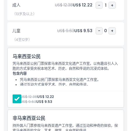
成人
US$ 12.38
US$ 12.22
-
1
+
包含项
（13岁及以上）
儿童成人政策
儿童
US$ 9.63
US$ 9.53
-
0
+
（4至12岁）
排除项
马来西亚公民
营业时间
凭马来西亚公民门票探索马来西亚文化遗产工作室。以有趣且引人入
胜的方式享受庆祝本地艺术、历史、自然和传说的沉浸式体验。
需要了解的事项
包含内容
凭马来西亚公民门票探索马来西亚文化遗产工作室。
通过互动方式享受艺术、历史、自然和传说。
位置
成人:
US$ 12.38
US$ 12.22
儿童:
US$ 9.63
US$ 9.53
如何兑换
非马来西亚公民
取消政策
持外国人门票参观马来西亚遗产工作室。通过互动和神奇的体验，探
索马来西亚的文化、艺术、建筑、大自然和传说。