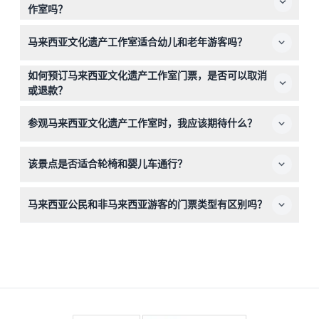
最后购票时间为下午5:00（可能会有变动——请在预订时确
作室吗？
认）。
马来西亚文化遗产工作室内禁止携带外来食物和饮料，因此
马来西亚文化遗产工作室适合幼儿和老年游客吗？
请计划在场馆外或附近区域享用食物。
适合！0-3岁的儿童免费入场，4-12岁的儿童购买儿童票，
如何预订马来西亚文化遗产工作室门票，是否可以取消
13岁及以上的游客购买成人票。某些区域可能有楼梯，对婴
或退款？
儿车或轮椅可能会有挑战。
您可以在本网站上在线预订门票。请注意，所有门票一律不
参观马来西亚文化遗产工作室时，我应该期待什么？
予退款且不可取消，因此请务必谨慎选择日期和时间。
您将在13个主题区中体验沉浸式文化之旅，通过互动工作
该景点是否适合轮椅和婴儿车通行？
坊、传统建筑和现场表演展示马来西亚丰富多样的文化遗
产。
马来西亚文化遗产工作室只有部分区域适合轮椅和婴儿车通
马来西亚公民和非马来西亚游客的门票类型有区别吗？
行；其他区域有楼梯和台阶，请提前做好规划。
有，马来西亚公民购买特定的马来西亚公民票，非马来西亚
游客购买外国人票，两者均可进入相同的文化景点。