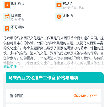
即时确认
移动票
在你的手机上显示
日期票
无取消
选择的日期
不可退款
马六甲的马来西亚文化遗产工作室是马来西亚首个魔幻遗产公园，提
供独特且难忘的体验。公园设有13个美丽的主题，庆祝马来西亚丰富
的文化遗产。每个主题都突出展示了国家充满活力的艺术、惊艳的建
筑、多样的自然、迷人的文化、深厚的历史以及未被讲述的传奇。当
您探索时，仿佛置身于一个充满迷人故事和传统的魔幻世界。与传统
博物馆不同，马来西亚文化遗产工作室通过激动人心的沉浸式体验让
阅读更多
游客学习。漫步穿过精心设计的区域，以多彩且富有创意的方式呈现
马来西亚的文化遗产。从文化表演到壮观的历史与自然展示，每一刻
马来西亚文化遗产工作室 价格与选项
都充满奇迹。无论是与家人还是朋友一同访问，这个遗产公园都提供
了一种绝佳的方式，愉快且难忘地连接马来西亚的过去与现在。
选择日期
DD MM，YYYY
亮点