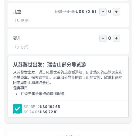
包含项
儿童
US$ 74.05
US$ 72.81
-
0
+
儿童成人政策
（6-15岁）
排除项
婴儿
-
0
+
（0-5岁）
需要了解的事项
从苏黎世出发：瑞吉山部分导览游
位置
从苏黎世出发，通过风景优美的琉森湖游船、历史悠久的齿轮火车和
全景缆车，探索瑞吉山。尽享部分导览的瑞士山地冒险，欣赏壮丽的
阿尔卑斯山和湖泊景色。
如何到达那里
包含项目
往返于集合地点的接送服务
部分由专业英语导游带领
着装要求
空中缆车，齿轮火车
成人:
US$ 185.12
US$ 182.65
卢塞恩湖船游
儿童:
US$ 74.05
US$ 72.81
由myclimate认证的碳平衡运营
取消政策