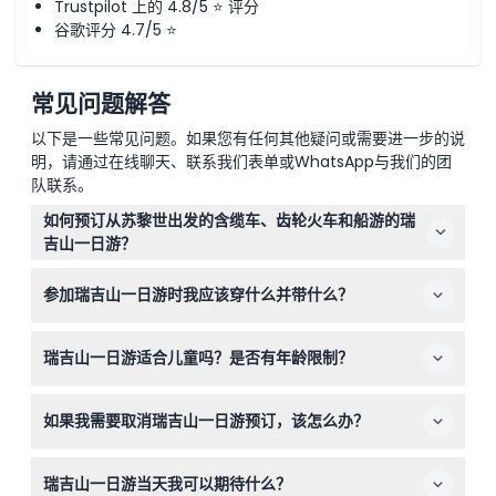
Trustpilot 上的 4.8/5 ⭐ 评分
谷歌评分 4.7/5 ⭐
常见问题解答
以下是一些常见问题。如果您有任何其他疑问或需要进一步的说
明，请通过在线聊天、联系我们表单或WhatsApp与我们的团
队联系。
如何预订从苏黎世出发的含缆车、齿轮火车和船游的瑞
吉山一日游？
您可以直接在本网站轻松在线预订瑞吉山一日游。只需选择
参加瑞吉山一日游时我应该穿什么并带什么？
您偏好的日期，并在预订过程中查看可用性。
建议穿着保暖衣物、太阳镜和结实的鞋子，以便舒适地探索
瑞吉山一日游适合儿童吗？是否有年龄限制？
山地并享受户外徒步。
0-5岁的儿童可免费参加，但必须添加到您的预订中。该游
如果我需要取消瑞吉山一日游预订，该怎么办？
览适合家庭，但预订时请考虑行程长度和徒步量，以便为较
小的孩子做好准备。
您可以在出发前48小时免费取消，48小时内取消则不予退
瑞吉山一日游当天我可以期待什么？
款。退款可能会扣除银行转账手续费。