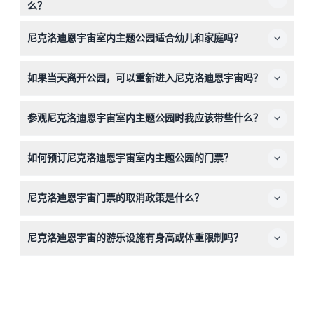
么？
尼克洛迪恩宇宙开放时间为周一至周四下午12:00至晚上
尼克洛迪恩宇宙室内主题公园适合幼儿和家庭吗？
8:00，周五至周日上午11:00至晚上9:00（时间可能会有变
动——请在预订时确认）。您可以在此处的在线预订过程中
适合！0-2岁的儿童可免费入场，3岁及以上的游客需支付
查看您访问日期的具体开放时间。
如果当天离开公园，可以重新进入尼克洛迪恩宇宙吗？
与成人相同的票价。0-13岁的儿童必须有付费成人陪同，
游乐设施有身高和体重限制，请现场留意。
当然可以！允许重新入场——您只需在入口处出示您的门
参观尼克洛迪恩宇宙室内主题公园时我应该带些什么？
票、腕带或盖章即可再次进入。
请穿着舒适的衣服和鞋子，适合步行和游乐。因餐食和饮料
如何预订尼克洛迪恩宇宙室内主题公园的门票？
不包含在内，您可以自带小吃或计划在美梦购物中心内购买
食物。
您可以直接在本网站上轻松预订门票。在预订时，您可以选
尼克洛迪恩宇宙门票的取消政策是什么？
择全通行证选项并查看您所选日期的可用性。
门票不可退款，也不能取消，请务必在预订前确认您的行
尼克洛迪恩宇宙的游乐设施有身高或体重限制吗？
程。
有的，游乐设施有各自的最低和最高身高及体重要求——一
般最高体重为136公斤。请在登乘前查看每个游乐设施入口
处的标示。