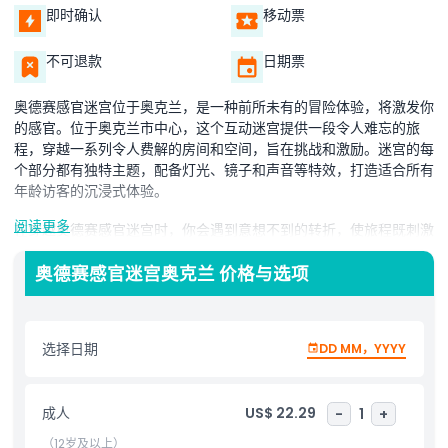
即时确认
移动票
不可退款
日期票
奥德赛感官迷宫位于奥克兰，是一种前所未有的冒险体验，将激发你
的感官。位于奥克兰市中心，这个互动迷宫提供一段令人难忘的旅
程，穿越一系列令人费解的房间和空间，旨在挑战和激励。迷宫的每
个部分都有独特主题，配备灯光、镜子和声音等特效，打造适合所有
年龄访客的沉浸式体验。
阅读更多
在穿越奥德赛感官迷宫时，你会遇到意想不到的转折，使旅程既刺激
又有趣。迷宫设计旨在唤醒你的想象力，为家庭、朋友或任何寻求奥
克兰独特体验的人提供丰富的活动。不论是躲避障碍还是沉浸于鲜艳
奥德赛感官迷宫奥克兰 价格与选项
的视觉效果中，奥德赛感官迷宫的每一刻都充满了兴奋。
这个感官迷宫也是雨天或城市创意出游的绝佳选择。地点便利，易于
选择日期
DD MM，YYYY
到达，是游客和本地人必访的地点。如果你在寻找集娱乐、创意和感
官探索于一体的活动，奥德赛感官迷宫奥克兰是完美之选。
成人
US$ 22.29
-
1
+
亮点
（12岁及以上）