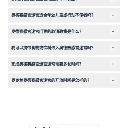
建议穿着舒适且便于自由活动的衣服，因为迷宫中需要穿越
奥德赛感官迷宫适合年幼儿童或行动不便者吗？
障碍和不同的空间。
该迷宫推荐5岁及以上儿童参加，但不建议8岁以下儿童使
奥德赛感官迷宫门票的取消政策是什么？
用。对行动能力受限者来说可能较具挑战性。
门票一经购买不予退款且不可取消，请务必确认预订的日期
我可以携带食物或饮料进入奥德赛感官迷宫吗？
和时间，因为门票必须在指定时间使用。
为确保所有人的安全和体验，不允许携带外来食物和饮料进
完成奥德赛感官迷宫通常需要多长时间？
入场地。
完成迷宫通常需要大约20至30分钟，但没有时间限制，您
奥克兰奥德赛感官迷宫的开放时间是怎样的？
可以按照自己的节奏探索。
迷宫开放时间为周一至周四上午10点至晚上9点，周五和周
六上午10点至晚上10点，周日上午10点至晚上9点（开放时
间可能会有变动，请在预订时确认）。