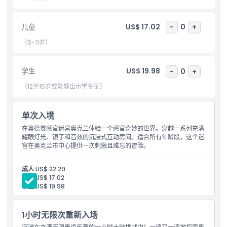
包含项
儿童
US$ 17.02
-
0
+
（5-11岁）
儿童成人政策
学生
US$ 19.98
-
0
+
排除项
（12至15岁或能够出示学生证）
不适合
单次入境
在奥德赛感官迷宫奥克兰体验一个感官奇妙的世界。穿越一系列充满
耀眼灯光、镜子和音效的沉浸式互动房间。适合所有年龄段，这个迷
营业时间
宫在奥克兰市中心提供一次刺激且难忘的冒险。
需要了解的事项
成人:
US$ 22.29
儿童:
US$ 17.02
学生:
US$ 19.98
位置
1小时无限次重新入场
如何兑换