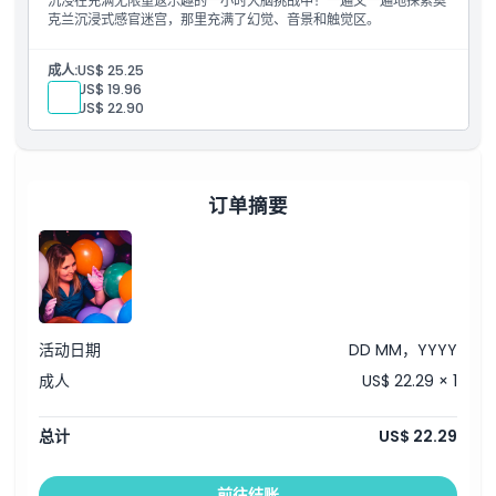
沉浸在充满无限重返乐趣的一小时大脑挑战中！一遍又一遍地探索奥
克兰沉浸式感官迷宫，那里充满了幻觉、音景和触觉区。
着装要求
成人:
US$ 25.25
儿童:
US$ 19.96
学生:
US$ 22.90
取消政策
订单摘要
活动日期
DD MM，YYYY
成人
US$ 22.29 × 1
总计
US$ 22.29
前往结账