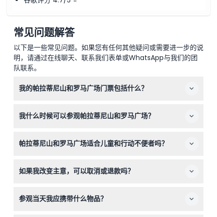
谷歌评分 4.7/5 ⭐
常见问题解答
以下是一些常见问题。如果您有任何其他疑问或需要进一步的说
明，请通过在线聊天、联系我们表单或WhatsApp与我们的团
队联系。
我的帕拉蒂尼山和罗马广场门票包括什么？
您的门票允许进入帕拉蒂尼山、罗马广场、帕拉蒂尼博物
我什么时候可以参观帕拉蒂尼山和罗马广场？
馆、奥古斯都府邸、台伯尼亚宅邸，并包含一段关于古罗马
的25分钟多媒体视频。
这些景点每天开放，时间从上午8:30直到日落前一小时，
帕拉蒂尼山和罗马广场适合儿童和行动不便者吗？
关闭时间随季节变化：十月底至三月底关闭时间为下午
4:30，三月底至十月底关闭时间为晚上7:15（可能会变动
是的，景区适合使用婴儿推车和轮椅。0至5岁儿童可免费
——请在预订时确认）。
如果我改变主意，可以取消或退款吗？
入场，但必须由付费成人陪同。
帕拉蒂尼山和罗马广场的门票不可退款且不能取消。请在网
参观当天我应携带什么物品？
上预订时务必仔细选择日期和时间。
请携带有效的身份证或护照以备儿童检查时使用。此外，所