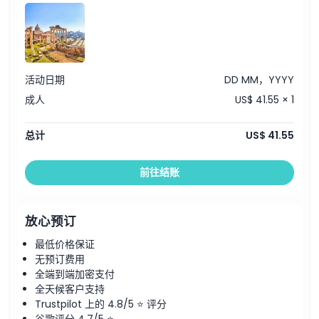
位置
如何兑换
活动日期
DD MM，YYYY
成人
US$ 41.55 × 1
取消政策
总计
US$ 41.55
前往结账
放心预订
最低价格保证
无预订费用
全端到端加密支付
全天候客户支持
Trustpilot 上的 4.8/5 ⭐ 评分