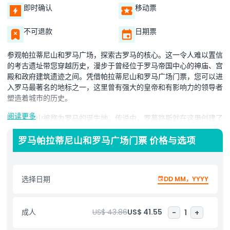
即时确认
移动票
不可退款
日期票
参观帕拉蒂尼山和罗马广场，探索古罗马的核心。这一令人难以置信
的考古遗址带您穿越历史，漫步于曾经位于罗马帝国中心的神庙、宫
殿和政府建筑遗迹之间。凭借帕拉蒂尼山和罗马广场门票，您可以进
入罗马最著名的地标之一，这里曾有强大的皇帝和有影响力的领导者
塑造着城市的历史。
阅读更多
帕拉蒂尼山被称为罗马的诞生地。传说中，罗慕路斯就在这里创建了
这座城市，使其成为最重要的历史遗址之一。漫步于遗址间，您将看
到帝国宫殿、古老住宅的遗迹以及俯瞰下方罗马广场的壮丽景观。帕
罗马帕拉蒂尼山和罗马广场门票 价格与选项
拉蒂尼山为您提供了从热闹的罗马街道逃离的宁静之所，让您想象古
代生活的样貌。
选择日期
DD MM，YYYY
罗马广场是古罗马政治、社会和商业生活的中心。这片广阔的区域曾
是宏伟神庙、熙攘市场和重要政府建筑的所在地。凭借您的帕拉蒂尼
山和罗马广场门票，您可以探索著名遗址，如萨图恩神庙、提图斯凯
成人
US$ 43.86
US$ 41.55
-
1
+
旋门和罗马元老院所在地库里亚。漫步于罗马广场，仿佛走进历史，
每一块石头和柱子都讲述着罗马辉煌过去的故事。