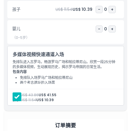
参观帕拉蒂尼山和罗马广场是体验罗马丰富历史的必游之地。无论您
孩子
US$ 11.54
US$ 10.39
-
0
+
是历史爱好者、建筑爱好者，还是想探索古代世界奇观的旅行者，这
张门票都能让您近距离见证罗马的伟大。今天即可预订您的帕拉蒂尼
山和罗马广场门票，沉浸于这座永恒之城迷人的过去。
婴儿
-
0
+
（0-5岁）
亮点
多媒体视频快速通道入场
免排队进入古罗马，畅游罗马广场和帕拉蒂尼山。欣赏一段25分钟
包含项
的多媒体视频，生动展现历史，揭示罗马帝国的日常生活。
包含内容
免排队入场罗马广场和帕拉蒂尼山
儿童成人政策
两个考古遗址的入场票
25分钟多媒体视频体验
集合点的导览和协助
成人:
US$ 43.86
US$ 41.55
排除项
自由时间自行探索遗迹
孩子:
US$ 11.54
US$ 10.39
营业时间
订单摘要
需要了解的事项