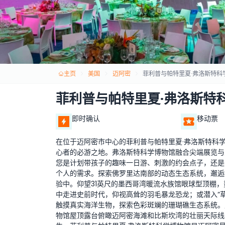
主页
美国
迈阿密
菲利普与帕特里夏·弗洛斯特科
菲利普与帕特里夏·弗洛斯特
即时确认
移动票
在位于迈阿密市中心的菲利普与帕特里夏·弗洛斯特科
心者的必游之地。弗洛斯特科学博物馆融合尖端展览与互
您是计划带孩子的趣味一日游、刺激的约会点子，还是
个人的需求。探索佛罗里达南部的动态生态系统，邂逅
验中。仰望31英尺的墨西哥湾暖流水族馆眼球型顶棚，
中走进史前时代，仰视高耸的羽毛暴龙恐龙；或潜入“
触摸真实海洋生物，探索色彩斑斓的珊瑚礁生态系统。
物馆屋顶露台俯瞰迈阿密海滩和比斯坎湾的壮丽天际线