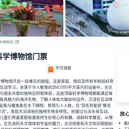
学博物馆门票
科学博物馆门票
不可退款
学博物馆开启一段难忘的旅程。这是家庭、情侣及所有年龄段好奇
动学习，坐落于令人敬畏的250,000平方英尺的设施中。无论
与朋友共度的独特迈阿密体验，这座顶级科学博物馆都能满足每
极具魅力的海洋生物，了解人体和大脑如何运作，沉浸在互动体
鲨鱼与魔鬼鱼在水下翱翔，景观引人入胜。在“羽毛到星辰”展览
草河”，发现大沼泽地的独特生物多样性。别错过与活水母互动、
放
儿童们将喜爱那些激发终生好奇心的有趣、适龄科学展览。从博
最
。在先进的天文馆体验宇宙的魔力，太空探索和天文知识栩栩如