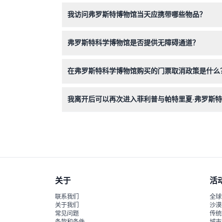
您可以通过本网站轻松在线预订门票，确保获得免
我访问弗罗斯特博物馆当天应携带哪些物品？
请携带打印票或手机电子票入场，并穿着舒适的鞋
弗罗斯特科学博物馆是否提供无障碍通道？
是的，博物馆为轮椅使用者提供全方位无障碍设施
在弗罗斯特科学博物馆购买的门票取消政策是什么
门票一经售出不得退款也不能取消，请在预订前确
我离开后可以再次进入菲利普与帕特里夏·弗罗斯
可以，允许当天多次进出——只需在入口出示您的
关于
活
联系我们
全球
关于我们
沙漠
常见问题
传统
条款和条件
城市