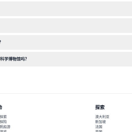
排队参观博物馆、天文馆表演和展览的资格。
子以便参观展馆和水族区。
，满足行动不便访客的需求。
？
认您的行程安排。
特科学博物馆吗？
票、手环或盖章即可再次入场。
动
探索
探索
澳大利亚
探险
新加坡
帆船游
法国
游览
英国