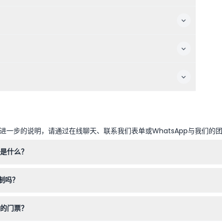
一步的说明，请通过在线聊天、联系我们表单或WhatsApp与我们的
间是什么？
点至下午5点，周五至周日为上午10点至下午6点（时间可能会有变动—
制吗？
由付费成人陪同。12岁及以上的游客需要购买成人全价票。
馆的门票？