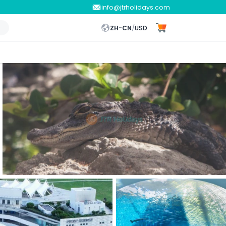
info@jtrholidays.com
ZH-CN
/
USD