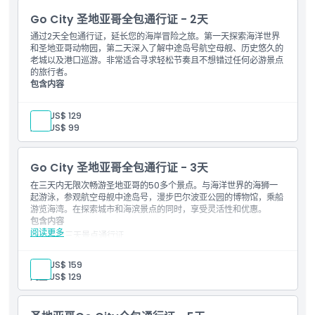
Go City 圣地亚哥全包通行证 - 2天
通过2天全包通行证，延长您的海岸冒险之旅。第一天探索海洋世界
和圣地亚哥动物园，第二天深入了解中途岛号航空母舰、历史悠久的
老城以及港口巡游。非常适合寻求轻松节奏且不想错过任何必游景点
的旅行者。
包含内容
连续2天景点通行证
可进入：50多个圣地亚哥活动
成人:
US$ 129
含有景点信息和指引的电子指南。
儿童:
US$ 99
Go City 圣地亚哥全包通行证 - 3天
在三天内无限次畅游圣地亚哥的50多个景点。与海洋世界的海狮一
起游泳，参观航空母舰中途岛号，漫步巴尔波亚公园的博物馆，乘船
游览海湾。在探索城市和海滨景点的同时，享受灵活性和优惠。
包含内容
阅读更多
连续三天景点通行证
入场券：50多个圣地亚哥活动
任选一项高级景点免费入场（可从圣地亚哥海洋世界、快艇探险
成人:
US$ 159
或3天老城区随上随下电车票中选择）
儿童:
US$ 129
带有景点信息和使用说明的电子指南