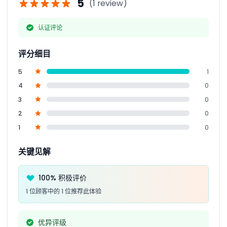
5
(1 review)
认证评论
评分细目
5
1
4
0
3
0
2
0
1
0
关键见解
100% 积极评价
1 位顾客中的 1 位推荐此体验
优异评级