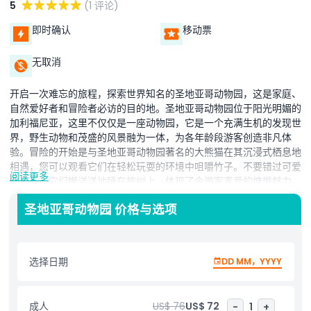
5
(1 评论)
即时确认
移动票
无取消
开启一次难忘的旅程，探索世界知名的圣地亚哥动物园，这是家庭、
自然爱好者和冒险者必访的目的地。圣地亚哥动物园位于阳光明媚的
加利福尼亚，这里不仅仅是一座动物园，它是一个充满生机的发现世
界，野生动物和茂盛的风景融为一体，为各年龄段游客创造非凡体
验。冒险的开始是与圣地亚哥动物园著名的大熊猫在其沉浸式栖息地
相遇，您可以观看它们在轻松玩耍的环境中咀嚼竹子。不要错过可爱
阅读更多
的考拉，它们懒洋洋地睡在桉树上，体现了令游客喜爱的慵懒魅力。
对于植物爱好者来说，圣地亚哥动物园是一个植物天堂，拥有超过
圣地亚哥动物园 价格与选项
70万株珍稀植物。参加自行导览的植物之旅，穿越生机勃勃的花园
和独特的植物收藏，感受自然美景充盈每一个角落。精彩还不止于
此！探索迷人的老虎河展区和非洲岩石，穿越多样的生态系统，欣赏
虎豹和非洲企鹅等雄伟动物。惊叹于色彩斑斓的山魈，它们独特的面
选择日期
DD MM，YYYY
部图案和表情让它们成为动物园最吸引眼球的居民之一。了解迷人的
狒狒世界，每个种类展现其独特特征和行为。为了增添刺激，可参加
导览游或乘坐天际缆车，从高空俯瞰圣地亚哥动物园的壮丽景观。这
成人
US$ 76
US$ 72
-
1
+