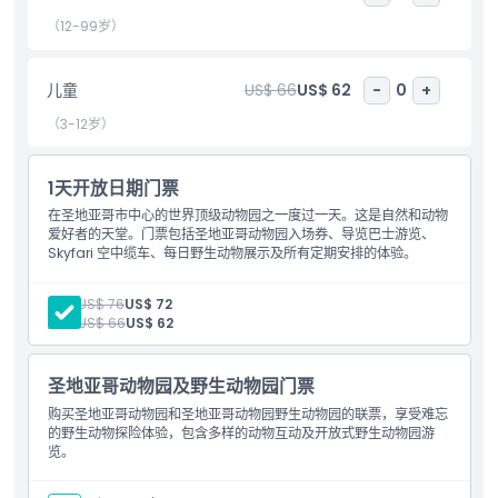
里有无尽的机会让您与野生动物和自然亲密接触，圣地亚哥动物园不
仅是一次参观，更是充满奇迹、教育和激动的难忘体验。在这座惊人
（12-99岁）
的圣地亚哥动物园留下终生难忘的回忆。
儿童
US$ 66
US$ 62
-
0
+
亮点
（3-12岁）
包含项
1天开放日期门票
在圣地亚哥市中心的世界顶级动物园之一度过一天。这是自然和动物
爱好者的天堂。门票包括圣地亚哥动物园入场券、导览巴士游览、
儿童成人政策
Skyfari 空中缆车、每日野生动物展示及所有定期安排的体验。
成人:
US$ 76
US$ 72
排除项
儿童:
US$ 66
US$ 62
营业时间
圣地亚哥动物园及野生动物园门票
购买圣地亚哥动物园和圣地亚哥动物园野生动物园的联票，享受难忘
的野生动物探险体验，包含多样的动物互动及开放式野生动物园游
需要了解的事项
览。