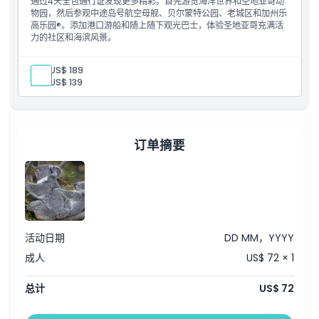
通过4天全包通行证发现更多精彩。首先游览海洋世界和圣地亚哥动
物园，然后参观中途岛号航空母舰、贝尔蒙特公园、老城区和加州乐
高乐园®。添加港口游船和随上随下观光巴士，体验圣地亚哥充满活
力的社区和海滨风景。
成人:
US$ 189
儿童:
US$ 139
订单摘要
活动日期
DD MM，YYYY
成人
US$ 72 × 1
总计
US$ 72