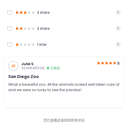
3 stars
0
2 stars
0
1 star
0
5
Julie S.
JS
2026年4月02日
已验证
San Diego Zoo
What a beautiful zoo. All the animals looked well taken care of
and we were so lucky to see the pandas!
您已查看此体验的所有评论