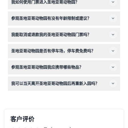
我如何使用门票进入圣地亚哥动物园？
些季节会延长开放时间（可能会有变动——请在预订时确
认）。
只需在入口处出示您的手机门票。您的门票在您访问当天的
参观圣地亚哥动物园有没有年龄限制或建议？
开放时间内任何时候均有效。
0-2岁的儿童免费入园，12岁及以上按成人票价购买。15岁
我能取消或退款我的圣地亚哥动物园门票吗？
以下儿童必须由付费成人陪同。
门票不可退款且无法取消，请您妥善安排使用门票，确保按
圣地亚哥动物园是否有停车场，停车费免费吗？
预订的日期和时间前往。
动物园内有停车场，但自2026年1月起，停车不再免费，需
参观圣地亚哥动物园我应携带哪些物品？
支付停车费用。
请携带适合步行的舒适鞋、防晒霜、帽子以及已准备好门票
我可以当天离开圣地亚哥动物园后再重新入园吗？
的智能手机。参观期间可使用存储区存放物品。
可以，凭借您的门票和手部印章，在开放时间内允许再次入
园。
客户评价