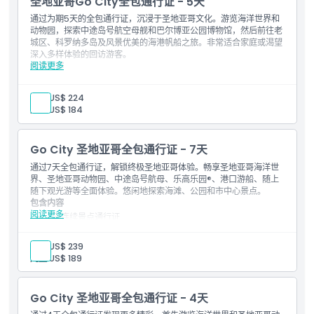
圣地亚哥Go City全包通行证 - 5天
通过为期5天的全包通行证，沉浸于圣地亚哥文化。游览海洋世界和
动物园，探索中途岛号航空母舰和巴尔博亚公园博物馆，然后前往老
城区、科罗纳多岛及风景优美的海港帆船之旅。非常适合家庭或渴望
深入多样体验的回访游客。
阅读更多
包含内容
连续5天的景点通行证
可进入：圣地亚哥50多个活动
成人:
US$ 224
免费进入一项您选择的高级景点（可选项包括圣地亚哥海洋世
儿童:
US$ 184
界、极速快艇冒险或3天老城区电车随上随下票）
带有景点信息和使用说明的数字导览
Go City 圣地亚哥全包通行证 - 7天
通过7天全包通行证，解锁终极圣地亚哥体验。畅享圣地亚哥海洋世
界、圣地亚哥动物园、中途岛号航母、乐高乐园®、港口游船、随上
随下观光游等全面体验。悠闲地探索海滩、公园和市中心景点。
包含内容
阅读更多
7天连续景点通行证
50多个圣地亚哥活动门票
任选一个高级景点免费入场（可选择圣地亚哥海洋世界、极速快
成人:
US$ 239
艇探险，或3天随上随下老城区电车观光票）
儿童:
US$ 189
附带景点信息与说明的数字导览
Go City 圣地亚哥全包通行证 - 4天