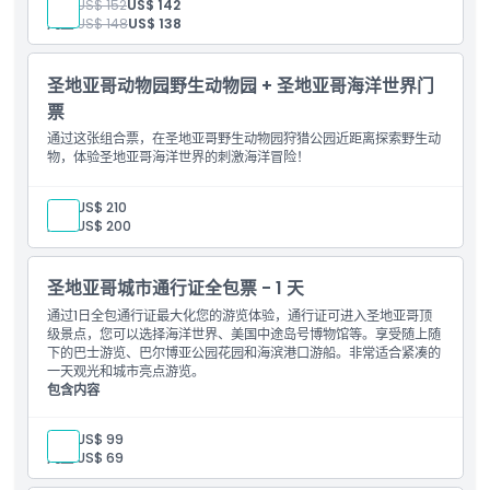
位置
成人:
US$ 152
US$ 142
儿童:
US$ 148
US$ 138
如何到达那里
圣地亚哥动物园野生动物园 + 圣地亚哥海洋世界门
票
如何兑换
通过这张组合票，在圣地亚哥野生动物园狩猎公园近距离探索野生动
物，体验圣地亚哥海洋世界的刺激海洋冒险！
取消政策
成人:
US$ 210
儿童:
US$ 200
圣地亚哥城市通行证全包票 - 1 天
通过1日全包通行证最大化您的游览体验，通行证可进入圣地亚哥顶
级景点，您可以选择海洋世界、美国中途岛号博物馆等。享受随上随
下的巴士游览、巴尔博亚公园花园和海滨港口游船。非常适合紧凑的
一天观光和城市亮点游览。
包含内容
1日景点通行证
可进入：超过50个圣地亚哥活动
成人:
US$ 99
包含景点信息和使用说明的电子指南
儿童:
US$ 69