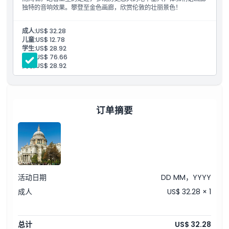
如何到达那里
独特的音响效果。攀登至金色画廊，欣赏伦敦的壮丽景色！
如何兑换
成人:
US$ 32.28
儿童:
US$ 12.78
学生:
US$ 28.92
家庭:
US$ 76.66
取消政策
高级:
US$ 28.92
订单摘要
活动日期
DD MM，YYYY
成人
US$ 32.28 × 1
总计
US$ 32.28