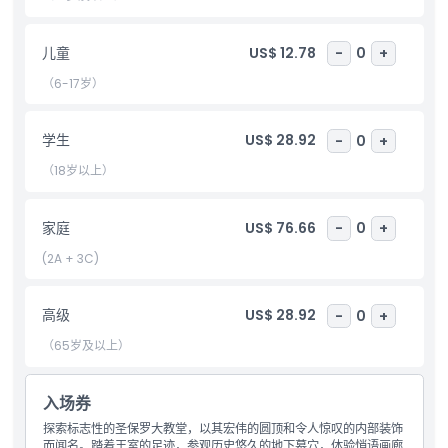
亮点
儿童
US$ 12.78
-
0
+
（6-17岁）
包含项
学生
US$ 28.92
-
0
+
儿童成人政策
（18岁以上）
排除项
家庭
US$ 76.66
-
0
+
(2A + 3C)
营业时间
高级
US$ 28.92
-
0
+
需要了解的事项
（65岁及以上）
位置
入场券
探索标志性的圣保罗大教堂，以其宏伟的圆顶和令人惊叹的内部装饰
而闻名。踏着王室的足迹，参观历史悠久的地下墓穴，体验悄语画廊