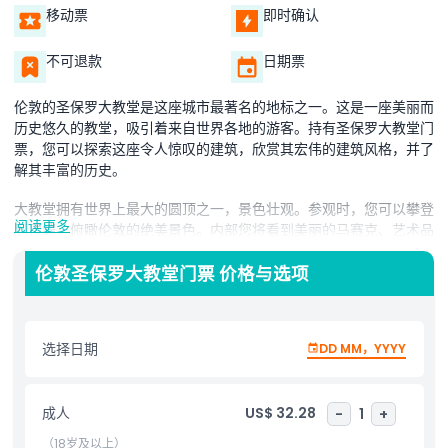
移动票
即时确认
不可退款
日期票
伦敦的圣保罗大教堂是这座城市最著名的地标之一。这是一座美丽而
历史悠久的教堂，吸引着来自世界各地的游客。持有圣保罗大教堂门
票，您可以探索这座令人惊叹的建筑，欣赏其宏伟的建筑风格，并了
解其丰富的历史。
大教堂拥有世界上最大的圆顶之一，景色壮观。参观时，您可以攀登
阅读更多
到顶端，俯瞰伦敦的绝美景色。内部您将看到美丽的马赛克、艺术品
以及著名的回音画廊，在那里即使是轻声细语也能传遍整个圆顶。
伦敦圣保罗大教堂门票 价格与选项
您的圣保罗大教堂门票可让您进入教堂的所有区域，包括许多英国历
史重要人物长眠的地下墓穴。您还可以享受互动展示和语音导览，更
深入了解大教堂的历史和重要意义。
选择日期
DD MM，YYYY
在线预订圣保罗大教堂门票是节省时间和避免长队的最佳方式。无论
您是历史爱好者、建筑迷，还是仅仅寻找一个宁静的地方探索，这都
是伦敦必访的景点之一。今天就规划您的访问，体验圣保罗大教堂的
成人
US$ 32.28
-
1
+
美丽。
（18岁及以上）