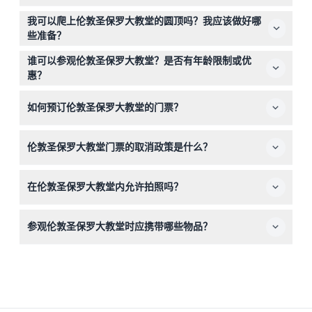
伦敦圣保罗大教堂在周一、周二、周四、周五和周六的开放
我可以爬上伦敦圣保罗大教堂的圆顶吗？我应该做好哪
时间是上午8:30至下午4:30，最后入场时间为下午4:00；
些准备？
周三的开放时间是上午10:00至下午4:30。圆顶画廊周一至
可以，您可以攀登至圆顶画廊和金色画廊，俯瞰伦敦全景。
周六上午9:30开放（周三为上午10:00），最后入场时间为
谁可以参观伦敦圣保罗大教堂？是否有年龄限制或优
请准备好爬楼梯——攀登虽辛苦，但非常值得，且需要一定
下午4:15（可能会有变动，请预订时确认）。
惠？
的体力，沿途还可访问回声长廊。
6岁及以上的游客需要购票，0至5岁的儿童免费入场。学
如何预订伦敦圣保罗大教堂的门票？
生、老年人、家庭和团体可享有优惠。
您可以在本网站上轻松在线预订门票以保证入场，或在现场
伦敦圣保罗大教堂门票的取消政策是什么？
购买（视供应情况）。在线预订还能即时查看门票余量。
伦敦圣保罗大教堂的门票一经售出，概不退款且不可取消，
在伦敦圣保罗大教堂内允许拍照吗？
请确保行程确定后再进行预订。
教堂内部禁止摄影和录像，但您可以在外部画廊拍摄非商业
参观伦敦圣保罗大教堂时应携带哪些物品？
用途的照片，但不允许使用三脚架。
请穿舒适的鞋子以便徒步和爬楼，携带您的门票确认单，并
带着对历史和建筑的兴趣。门票包含音频/视频导览以提升
您的参观体验。