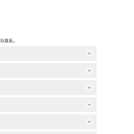
团队联系。
订时请确认）。
。12岁以下儿童必须始终有付费成人陪同。