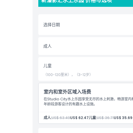
新濠影汇水上乐园 价格与选项
亮点
选择日期
包含项
儿童成人政策
成人
排除项
儿童
（100-120厘米），（3-12岁）
营业时间
室内和室外区域入场费
需要了解的事项
在Studio City水上乐园享受无尽的水上刺激，畅
年龄段游客设计的有趣水上设施。
位置
成人:
US$ 63.49
US$ 62.47
儿童:
US$ 36.71
US$ 35.69
取消政策