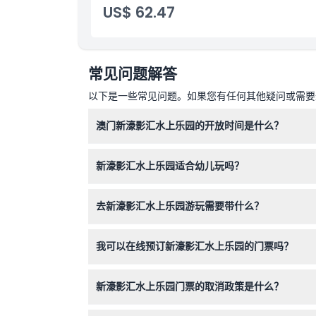
US$ 62.47
常见问题解答
以下是一些常见问题。如果您有任何其他疑问或需要进
澳门新濠影汇水上乐园的开放时间是什么？
澳门新濠影汇水上乐园每天开放时间为中午12点
新濠影汇水上乐园适合幼儿玩吗？
适合！身高100厘米以下的儿童免费入场，身高在1
去新濠影汇水上乐园游玩需要带什么？
请携带泳衣、毛巾和防水防晒霜。建议带一套换洗
我可以在线预订新濠影汇水上乐园的门票吗？
可以，您可以直接在本网站在线方便地预订门票，
新濠影汇水上乐园门票的取消政策是什么？
新濠影汇水上乐园门票一经售出不予退款且不可取