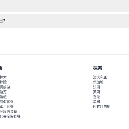
时查看具体限制，以确保所有游客的安全。
目？
遗忘池、独特的室内冲浪模拟器，以及20米高的水喷泉配多个滑梯选择
动
探索
探索
澳大利亚
探险
新加坡
帆船游
法国
游览
英国
游艇
香港
度假套餐
美国
蜜月套餐
所有目的地
其度假套餐
代夫度假套餐