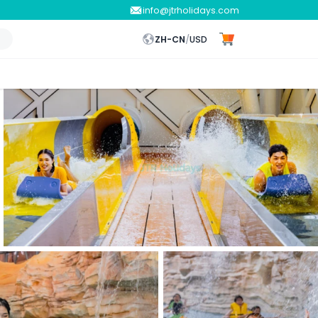
info@jtrholidays.com
ZH-CN
/
USD