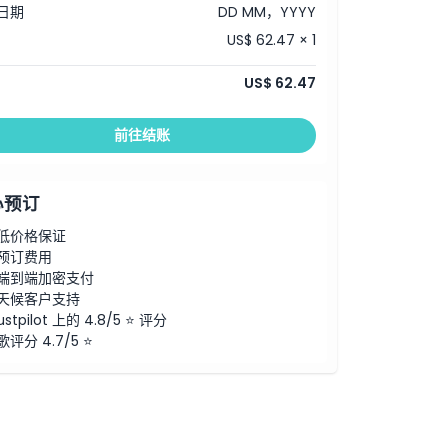
日期
DD MM，YYYY
US$ 62.47 × 1
US$ 62.47
前往结账
心预订
低价格保证
预订费用
端到端加密支付
天候客户支持
ustpilot 上的 4.8/5 ⭐ 评分
歌评分 4.7/5 ⭐