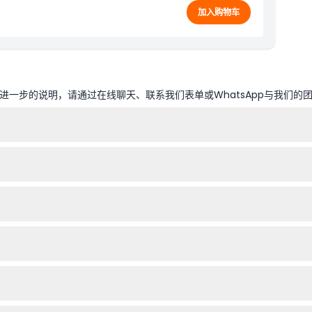
加入购物车
一步的说明，请通过在线聊天、联系我们表单或WhatsApp与我们的
至晚上8点，您可以在此时间段内安排您的游玩时间（以实际情况为准，预
00至120厘米之间需购买儿童票，身高超过120厘米的儿童需购买成人票
衣物，并妥善保管贵重物品，因为个人开销不包含在门票内。
以确保入场并即时查看可用性。
消，因此请在预订前确认您的游玩日期。