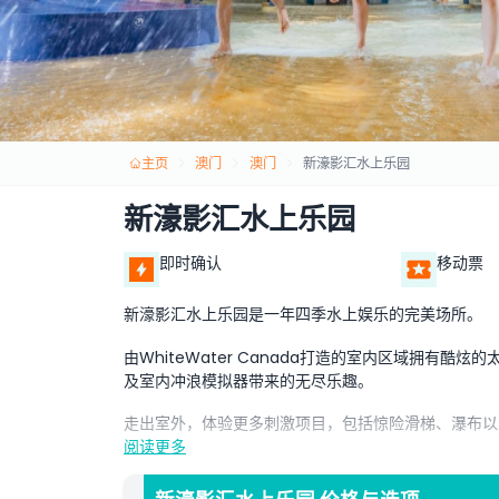
主页
澳门
澳门
新濠影汇水上乐园
新濠影汇水上乐园
即时确认
移动票
新濠影汇水上乐园是一年四季水上娱乐的完美场所。
由WhiteWater Canada打造的室内区域拥有
及室内冲浪模拟器带来的无尽乐趣。
走出室外，体验更多刺激项目，包括惊险滑梯、瀑布以
阅读更多
无论晴雨，都是适合家庭冒险的绝佳目的地！