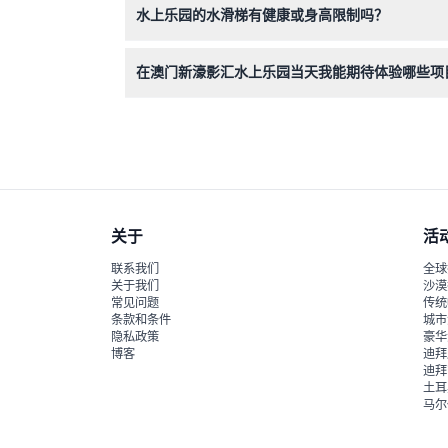
水上乐园的水滑梯有健康或身高限制吗？
部分项目有身高和体重要求；请在官方网页或预订
在澳门新濠影汇水上乐园当天我能期待体验哪些项
您将享受室内外水上娱乐项目，包括刺激的滑梯、
关于
活
联系我们
全球
关于我们
沙漠
常见问题
传统
条款和条件
城市
隐私政策
豪华
博客
迪拜
迪拜
土耳
马尔