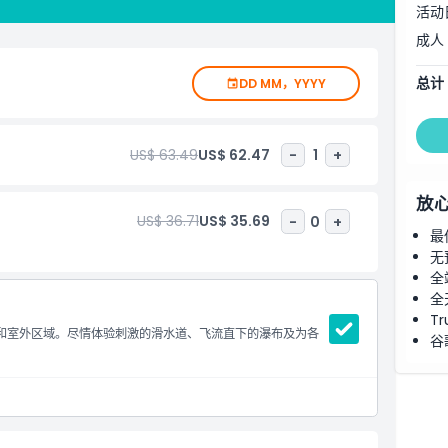
活动
成人
总计
DD MM，YYYY
US$ 63.49
US$ 62.47
-
1
+
放
US$ 36.71
US$ 35.69
-
0
+
最
无
全
全
Tr
游室内和室外区域。尽情体验刺激的滑水道、飞流直下的瀑布及为各
谷