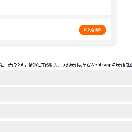
加入购物车
一步的说明，请通过在线聊天、联系我们表单或WhatsApp与我们的
过程中选择您偏好的日期和时间即可确保您的位置。
浸式拍照场景，包括一个倒置房间、一个粉色球坑和一个色彩斑斓的无尽舞
必须有成人陪同。场馆设有电梯，大多数装置无障碍。