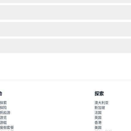
择您的日期和时间。
份证件。建议穿着舒适的衣服，但不需要特殊装备。
有公共设施可供使用。
8:00，周末开放时间为上午10:00至晚上8:00。 （可能会有变动——请
动
探索
探索
澳大利亚
探险
新加坡
帆船游
法国
游览
英国
游艇
香港
度假套餐
美国