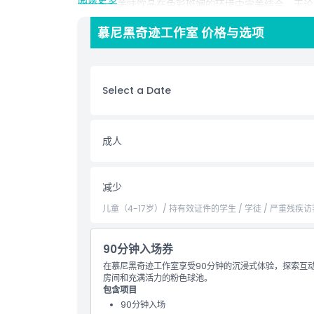
术陈设与美味饮品在色彩斑斓的环境中完美结合。无论
慕尼黑Instagram博物馆，慕尼黑奇迹工作室都能
慕尼黑奇迹工作室 价格与选项
亮点
Select a Date
包含项
儿童成人政策
成人
排除项
减少
儿童（4-17岁）/ 持有效证件的学生 / 学徒 / 严重残疾访
营业时间
90分钟入场券
需要了解的事项
在慕尼黑奇迹工作室享受90分钟的沉浸式体验，探索互动房
房间和充满活力的粉色球池。
包含项目
位置
90分钟入场