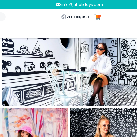
info@jtrholidays.com
ZH-CN
/
USD