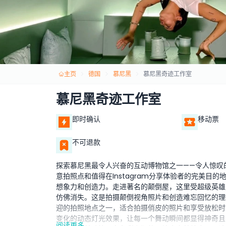
主页
德国
慕尼黑
慕尼黑奇迹工作室
慕尼黑奇迹工作室
即时确认
移动票
不可退款
探索慕尼黑最令人兴奋的互动博物馆之一——令人惊叹
意拍照点和值得在Instagram分享体验者的完美
想象力和创造力。走进著名的颠倒屋，这里受超级英雄
仿佛消失。这是拍摄颠倒视角照片和创造难忘回忆的理
迎的拍照地点之一，适合拍摄俏皮的照片和享受放松时
变化的动态灯光效果，让每一个舞动瞬间都显得神奇且
阅读更多