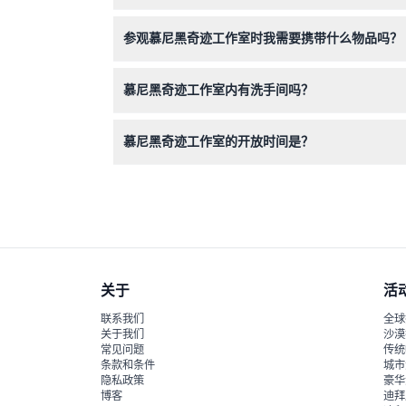
门票不予退款且不可取消，因此请在预订时仔细选
参观慕尼黑奇迹工作室时我需要携带什么物品吗？
如果购买学生票或儿童票等优惠票，请携带有效身
慕尼黑奇迹工作室内有洗手间吗？
现场没有洗手间，但在附近的霍夫斯塔特购物区内
慕尼黑奇迹工作室的开放时间是？
奇迹工作室周一至周五开放时间为上午11:00至晚上
关于
活
联系我们
全球
关于我们
沙漠
常见问题
传统
条款和条件
城市
隐私政策
豪华
博客
迪拜