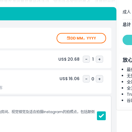
您是在寻找慕尼黑最佳活动、室内适合家庭的景点，还是时尚的
为各个年龄段的游客带来难忘的体验。
成人
总计
DD MM，YYYY
US$ 20.68
-
1
+
放
最
无
US$ 16.06
-
0
+
全
客
全
Tr
谷
间、视觉错觉及适合拍摄Instagram的拍照点，包括颠倒