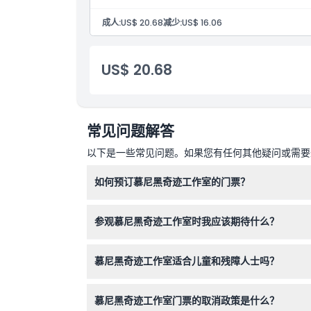
如何到达那里
成人:
US$ 20.68
减少:
US$ 16.06
取消政策
US$ 20.68
常见问题解答
以下是一些常见问题。如果您有任何其他疑问或需要进
如何预订慕尼黑奇迹工作室的门票？
您可以在本网站上轻松在线预订门票。只需在预订
参观慕尼黑奇迹工作室时我应该期待什么？
期待一次有趣的90分钟体验，探索超过20个沉
慕尼黑奇迹工作室适合儿童和残障人士吗？
是的，欢迎所有年龄段的访客，但14岁以下儿童
慕尼黑奇迹工作室门票的取消政策是什么？