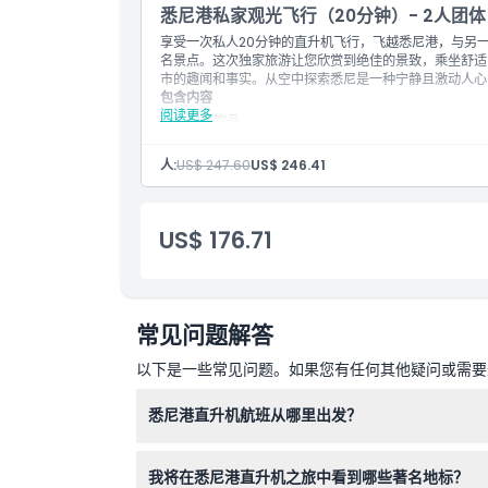
与飞行员及飞机的拍照机会
悉尼港私家观光飞行（20分钟）- 2人团体
配备BOSE语音激活耳机的详细解说
位置
享受一次私人20分钟的直升机飞行，飞越悉尼港，与另
名景点。这次独家旅游让您欣赏到绝佳的景致，乘坐舒适
市的趣闻和事实。从空中探索悉尼是一种宁静且激动人心
如何到达那里
包含内容
阅读更多
免费饮品
燃油费
条款与条件
20分钟两人私人飞行体验
人:
US$ 247.60
US$ 246.41
与飞行员和飞机合影机会
配备BOSE语音激活耳机的详细讲解
取消政策
消费税费
免费现场停车
US$ 176.71
常见问题解答
以下是一些常见问题。如果您有任何其他疑问或需要进
悉尼港直升机航班从哪里出发？
航班从澳大利亚新南威尔士州马斯科特罗斯史密斯
我将在悉尼港直升机之旅中看到哪些著名地标？