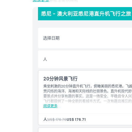
尼，体验前所未有的感受
悉尼 - 澳大利亚悉尼港直升机飞行之旅
亮点
选择日期
包含项
儿童成人政策
人
排除项
20分钟风景飞行
乘坐刺激的20分钟直升机飞行，俯瞰美丽的悉尼港。飞
不适合
赏闪烁的海洋、海滩和天际线的壮丽景色。直升机现代舒
要景点并分享有趣的事实。这是一场安全、平稳且令人兴
飞行都提供了一种全新的看城市方式。一次有趣且难忘的
营业时间
阅读更多
包含项目
从环形码头的Sir Stanford酒店或达令港公园皇家
往返环形码头的接送
人:
US$ 176.76
US$ 176.71
需要了解的事项
20分钟飞行体验
自驾客人可享受现场免费停车