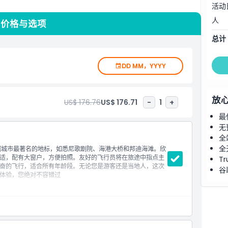
活动
人
 价格与选项
总计
DD MM，YYYY
放
US$ 176.76
US$ 176.71
-
1
+
最
无
全
全
越城市最著名的地标，如悉尼歌剧院、海港大桥和邦迪海滩。欣
适，配有大窗户，方便拍照。友好的飞行员将在旅途中指点主
Tr
奋的飞行，适合所有年龄段。无论您是游客还是当地人，这次
谷
体验，您绝对不容错过
酒店接送