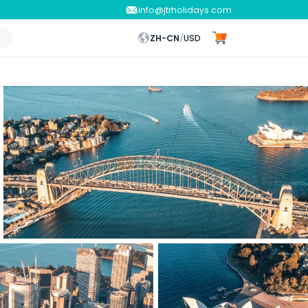
info@jtrholidays.com
ZH-CN
/
USD