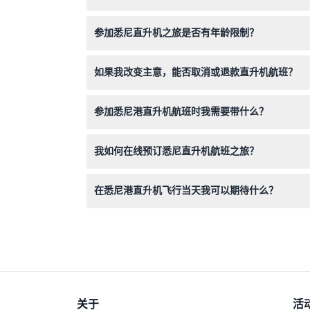
您将从空中欣赏悉尼歌剧院、海港大桥和邦迪海滩
参加悉尼直升机之旅是否有年龄限制？
参与者必须年满2岁及以上，2至15岁的儿童须有
如果我改变主意，能否取消或退款直升机航班？
门票不予退款，且无论任何情况均不可取消，因此
参加悉尼港直升机航班时我需要带什么？
请携带有效带照片的身份证件，穿着舒适。别忘了
我如何在线预订悉尼直升机航班之旅？
您可以通过本网站的在线预订系统轻松预订航班，
在悉尼港直升机飞行当天我可以期待什么？
您将在飞行前约一小时从酒店接送，出于安全考虑需
关于
活