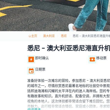
主页
澳大利亚
悉尼
悉尼 - 澳大利亚悉尼港直升
悉尼 - 澳大利亚悉尼港直升
即时确认
移动票
日期票
准备好体验一次难忘的冒险，参加悉尼 - 澳大利亚
的城市之一，尽情欣赏悉尼最著名地标的壮丽空中景观
括邦迪海滩和闪耀的太平洋在内的迷人海岸线。您的专
有趣故事和知识。直升机舒适、配备空调，并拥有大型
视角的本地人，这次体验都非常适合留下难忘回忆。您
市魅力。此行程非常适合情侣、家庭或小团体，寻求短
阅读更多