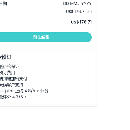
日期
DD MM，YYYY
US$ 176.71 × 1
US$ 176.71
前往结账
心预订
低价格保证
预订费用
端到端加密支付
天候客户支持
ustpilot 上的 4.8/5 ⭐ 评分
歌评分 4.7/5 ⭐