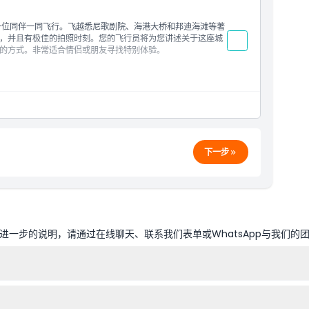
一位同伴一同飞行。飞越悉尼歌剧院、海港大桥和邦迪海滩等著
，并且有极佳的拍照时刻。您的飞行员将为您讲述关于这座城
的方式。非常适合情侣或朋友寻找特别体验。
下一步
一步的说明，请通过在线聊天、联系我们表单或WhatsApp与我们的
大道462号出发，为悉尼的游客提供便捷的交通。