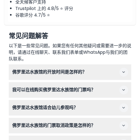
全天候客户支持
Trustpilot 上的 4.8/5 ⭐ 评分
谷歌评分 4.7/5 ⭐
常见问题解答
以下是一些常见问题。如果您有任何其他疑问或需要进一步的说
明，请通过在线聊天、联系我们表单或WhatsApp与我们的团
队联系。
佛罗里达水族馆的开放时间是怎样的？
佛罗里达水族馆周一至周四开放时间为上午10:00至下午
我可以在线购买佛罗里达水族馆的门票吗？
4:00，周五至周日开放时间为上午9:00至下午5:00（时间
可能会有变动，请在预订时确认）。
可以，您可以提前在此安全地在线购买门票。建议提前预
佛罗里达水族馆适合幼儿参观吗？
订，以获得最佳价格并确保您理想的参观日期。
当然，3至11岁的儿童必须由付费成人陪同，而0至2岁的儿
佛罗里达水族馆的门票取消政策是怎样的？
童凭已预订的门票免费入场。12岁及以上的儿童需支付与成
人相同的票价。
门票不可退款且不可取消，请确保您的计划确定后再预订，