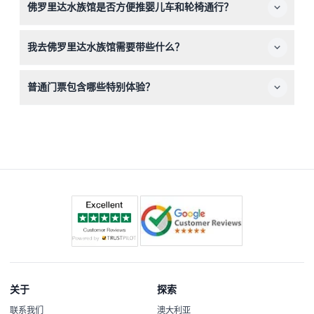
佛罗里达水族馆是否方便推婴儿车和轮椅通行？
因为门票必须在选择的日期和时间使用。
是的，水族馆对推婴儿车和轮椅完全无障碍，方便有行动需
我去佛罗里达水族馆需要带些什么？
求的家庭和游客参观。
请携带舒适的步行鞋、相机以便拍照，以及儿童必需品或行
普通门票包含哪些特别体验？
动辅助工具。请注意，停车需现场付费，费用不包含在门票
中。
普通门票包含所有主要展览，如鲨鱼、海龟、黄貂鱼以及
MORPH'D展览，但如野生海豚观光巡游或企鹅后台通行等
特别游览不包含在内。
关于
探索
联系我们
澳大利亚