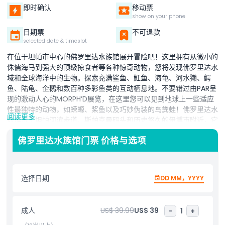
即时确认
移动票
show on your phone
日期票
不可退款
selected date & timeslot
在位于坦帕市中心的佛罗里达水族馆展开冒险吧！这里拥有从微小的
侏儒海马到强大的顶级掠食者等各种惊奇动物，您将发现佛罗里达水
域和全球海洋中的生物。探索充满鲨鱼、魟鱼、海龟、河水獭、鳄
鱼、陆龟、企鹅和数百种多彩鱼类的互动栖息地。不要错过由PAR呈
现的激动人心的MORPH’D展览，在这里您可以见到地球上一些适应
性最独特的动物，如蝾螈、桨鱼以及巧妙伪装的鸟粪蛙！佛罗里达水
阅读更多
族馆位于坦帕河滨步道、斯帕克曼码头和历史悠久的伊博市附近，它
不仅是一个有趣的旅游地，更是一个致力于保护海洋生命和生态系统
佛罗里达水族馆门票 价格与选项
的非营利机构。非常适合家庭、动物爱好者和海洋探险者，这个坦帕
著名景点集教育、保护与难忘体验于一体。现在就计划您的访问，感
受佛罗里达水族馆水中的乐趣吧！
选择日期
DD MM，YYYY
亮点
成人
US$ 39.99
US$ 39
-
1
+
包含项