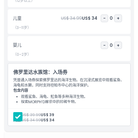
（12岁以上）
儿童成人政策
儿童
US$ 34.99
US$ 34
-
0
+
（3–11岁）
排除项
婴儿
-
0
+
营业时间
（0–2岁）
需要了解的事项
佛罗里达水族馆：入场券
凭普通入场券探索佛罗里达的海洋生物。在沉浸式展览中观看鲨鱼、
海龟和水獭，同时支持坦帕市中心的海洋保护。
位置
包含内容
观看鲨鱼、海龟、魟鱼等多种海洋生物。
探索MORPH’D展览中的珍稀生物。
取消政策
在坦帕滨河步道附近享受海洋乐趣。
成人:
US$ 39.99
US$ 39
儿童:
US$ 34.99
US$ 34