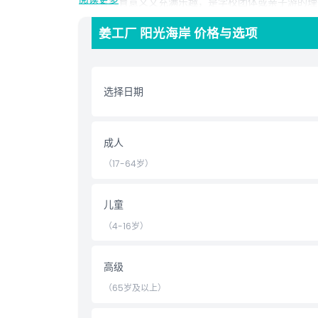
览既有教育意义又充满乐趣，是学校团体或亲子游的理
除了游览，姜工厂还有许多其他活动，使这里成为一个
姜工厂 阳光海岸 价格与选项
其中，享受自然美景。姜工厂还设有一家咖啡馆，供应
茶，都能满足每位姜味爱好者的口味。
姜工厂最受欢迎的景点之一是姜火车。这辆小火车带游
选择日期
车是放松身心、欣赏自然美景并深入了解姜种植的绝佳
如果您在寻求独特且具有教育意义的体验，姜工厂是您
成人
共度欢乐时光的绝佳场所。无论您是姜的爱好者还是寻
（17-64岁）
总之，姜工厂是当地任何人必访的景点。它融合了教育
所以，如果您身在昆士兰，务必造访并探索姜工厂的所
儿童
（4-16岁）
亮点
高级
包含项
（65岁及以上）
儿童成人政策