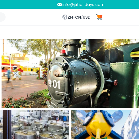
info@jtrholidays.com
ZH-CN
/
USD