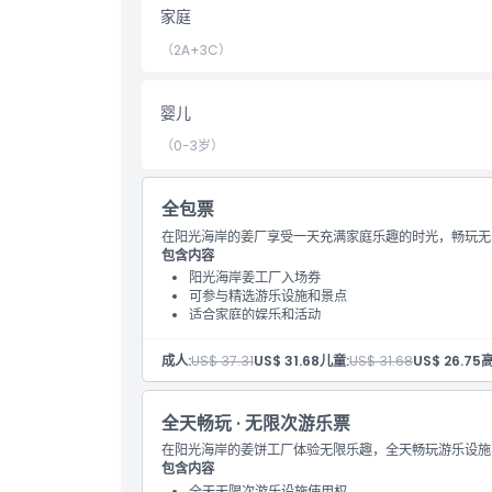
家庭
（2A+3C）
排除项
婴儿
营业时间
（0-3岁）
需要了解的事项
全包票
在阳光海岸的姜厂享受一天充满家庭乐趣的时光，畅玩无
位置
包含内容
阳光海岸姜工厂入场券
可参与精选游乐设施和景点
如何到达那里
适合家庭的娱乐和活动
互动体验和主题景点
适合所有年龄段的阳光海岸充满乐趣的景点
成人:
US$ 37.31
US$ 31.68
儿童:
US$ 31.68
US$ 26.75
高
如何兑换
全天畅玩 · 无限次游乐票
取消政策
在阳光海岸的姜饼工厂体验无限乐趣，全天畅玩游乐设施
包含内容
全天无限次游乐设施使用权