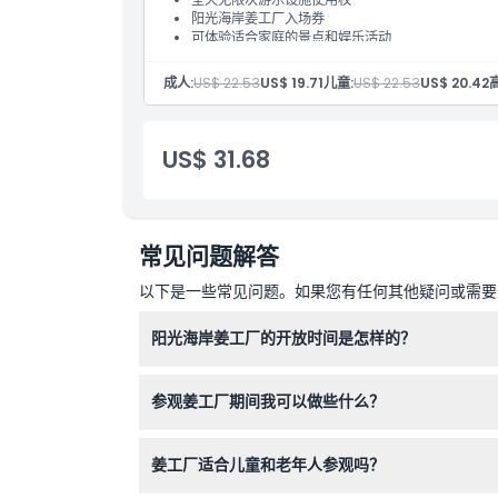
阳光海岸姜工厂入场券
可体验适合家庭的景点和娱乐活动
参与游乐设施无限次乐享
适合家庭和儿童的理想阳光海岸体验
成人:
US$ 22.53
US$ 19.71
儿童:
US$ 22.53
US$ 20.42
US$ 31.68
常见问题解答
以下是一些常见问题。如果您有任何其他疑问或需要进
阳光海岸姜工厂的开放时间是怎样的？
姜工厂每天上午9:00至下午5:00开放，圣诞节
参观姜工厂期间我可以做些什么？
您可以参加导览农场游，了解姜的种植，无限次乘
姜工厂适合儿童和老年人参观吗？