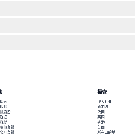
童必须由付费成人陪同。17岁及以上的访客按成人票价收费，65岁及以上的
使用。请注意，门票不可退款且不可取消。
晒用品如帽子和防晒霜，以及如果想购买额外零食或纪念品，可携带现金
迟到或未出现将不予退款，且可能错过部分体验。
动
探索
探索
澳大利亚
探险
新加坡
帆船游
法国
游览
英国
游艇
香港
度假套餐
美国
蜜月套餐
所有目的地