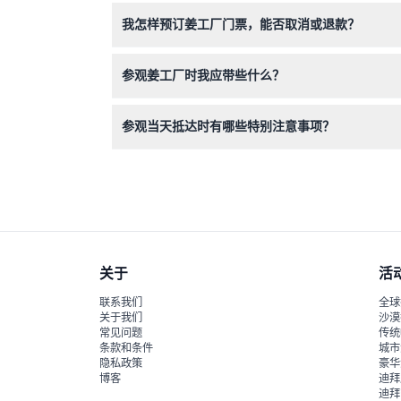
适合！0-3岁的儿童免费入场，但0-16岁的儿
我怎样预订姜工厂门票，能否取消或退款？
预订通过本网站安全在线完成，门票须在预订当天
参观姜工厂时我应带些什么？
请穿舒适的鞋子便于在花园和农场内行走，带上防
参观当天抵达时有哪些特别注意事项？
建议提前约15分钟到达预订的游览或游乐，因为
关于
活
联系我们
全球
关于我们
沙漠
常见问题
传统
条款和条件
城市
隐私政策
豪华
博客
迪拜
迪拜