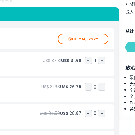
想选择。
活动
成人
充满乐趣和愉悦的参观地。这里有一座美丽的花园，您可以漫步
美味的姜味食品和饮品。无论是姜味冰淇淋、姜啤酒还是新鲜姜
总计
客环游农场，可以从不同角度欣赏农场及周边的美丽景色。姜火
DD MM，YYYY
方式。
的理想之地。这里是学习姜知识、品尝美味佳肴以及与家人朋友
US$ 37.31
US$ 31.68
-
1
+
找有趣的一天游乐，姜工厂都能为每个人提供难忘的体验。
放
、娱乐和美食，是家庭、游客及所有对姜感兴趣者的理想选择。
最
有魅力。
无
US$ 31.68
US$ 26.75
-
0
+
全
全
Tr
谷
US$ 34.50
US$ 28.87
-
0
+