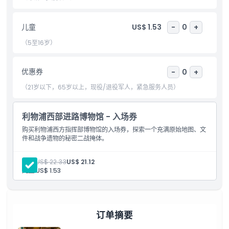
儿童成人政策
儿童
US$ 1.53
-
0
+
（5至16岁）
排除项
优惠券
-
0
+
营业时间
（21岁以下，65岁以上，现役/退役军人，紧急服务人员）
需要了解的事项
利物浦西部进路博物馆 - 入场券
购买利物浦西方指挥部博物馆的入场券，探索一个充满原始地图、文
位置
件和战争遗物的秘密二战掩体。
如何到达那里
成人:
US$ 22.33
US$ 21.12
儿童:
US$ 1.53
取消政策
订单摘要