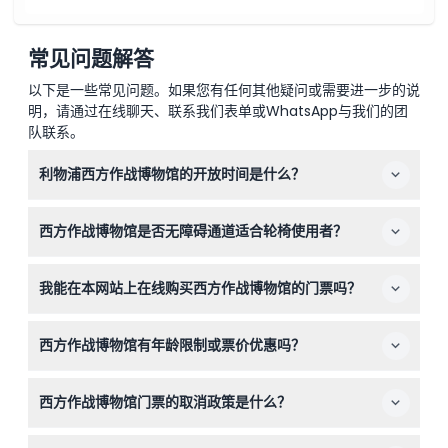
常见问题解答
以下是一些常见问题。如果您有任何其他疑问或需要进一步的说
明，请通过在线聊天、联系我们表单或WhatsApp与我们的团
队联系。
利物浦西方作战博物馆的开放时间是什么？
博物馆每天上午10点至下午6点开放，最后入场时间为下午
西方作战博物馆是否无障碍通道适合轮椅使用者？
5点（可能会有变动——请在预订时确认）。
由于建筑的历史性质，博物馆无法完全无障碍通行，访问只
我能在本网站上在线购买西方作战博物馆的门票吗？
能通过楼梯，但一些位于上层的房间对行动不便的访客仍可
到达。
是的，您可以在这里方便地在线预订门票，确保在您选择的
西方作战博物馆有年龄限制或票价优惠吗？
日期入场。
5岁以下儿童免费入场；21岁以下学生、军人、应急服务人
西方作战博物馆门票的取消政策是什么？
员及持有效身份证件的65岁及以上老人可享受优惠票价。
门票一经购买不予退款且不可取消，请在预订前确认您的计