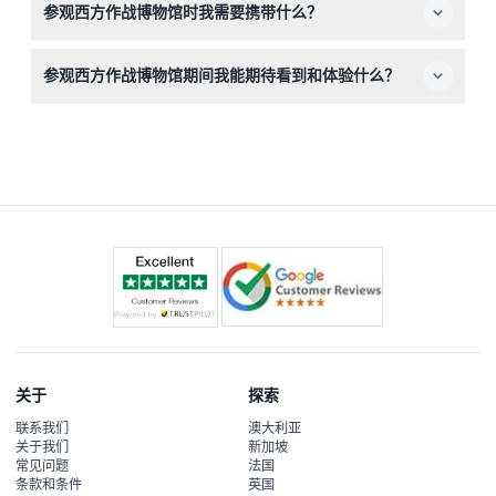
参观西方作战博物馆时我需要携带什么？
划。
如果您符合优惠票资格，请携带有效身份证，穿着适合爬楼
参观西方作战博物馆期间我能期待看到和体验什么？
梯的舒适鞋子，准备探索这座有历史意义的地下碉堡。
您将探索一座原始的二战地下碉堡，包括保存完好的作战指
挥室，还能看到展示英国如何打响大西洋之战的真实战争物
品和文件。
关于
探索
联系我们
澳大利亚
关于我们
新加坡
常见问题
法国
条款和条件
英国