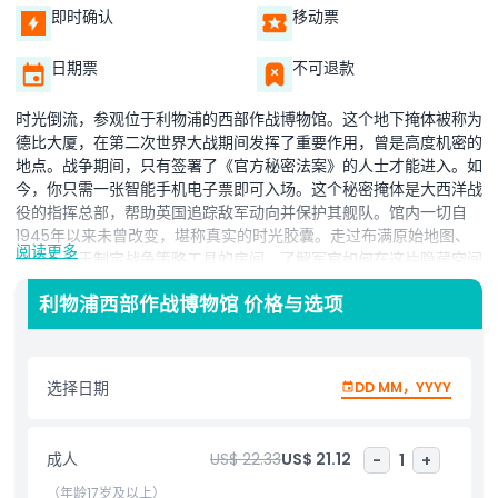
即时确认
移动票
日期票
不可退款
时光倒流，参观位于利物浦的西部作战博物馆。这个地下掩体被称为
德比大厦，在第二次世界大战期间发挥了重要作用，曾是高度机密的
地点。战争期间，只有签署了《官方秘密法案》的人士才能进入。如
今，你只需一张智能手机电子票即可入场。这个秘密掩体是大西洋战
役的指挥总部，帮助英国追踪敌军动向并保护其舰队。馆内一切自
1945年以来未曾改变，堪称真实的时光胶囊。走过布满原始地图、
阅读更多
文件和用于制定战争策略工具的房间，了解军官如何在这片隐藏空间
中工作以保卫国家。亮点之一是一部罕见的电话，直接连接丘吉尔的
利物浦西部作战博物馆 价格与选项
战争指挥室，是全球仅存两部之一。不论你是历史爱好者还是想了解
战时工作的方式，利物浦西部作战博物馆都是必访之地。
选择日期
DD MM，YYYY
亮点
成人
US$ 22.33
US$ 21.12
-
1
+
包含项
（年龄17岁及以上）