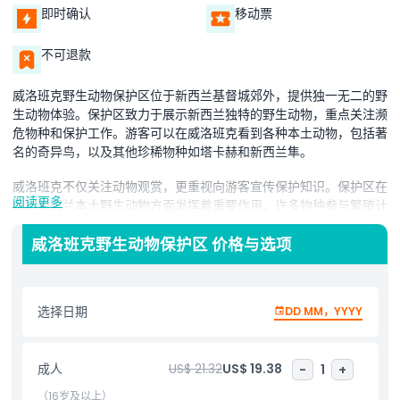
即时确认
移动票
不可退款
威洛班克野生动物保护区位于新西兰基督城郊外，提供独一无二的野
生动物体验。保护区致力于展示新西兰独特的野生动物，重点关注濒
危物种和保护工作。游客可以在威洛班克看到各种本土动物，包括著
名的奇异鸟，以及其他珍稀物种如塔卡赫和新西兰隼。
威洛班克不仅关注动物观赏，更重视向游客宣传保护知识。保护区在
阅读更多
保护新西兰本土野生动物方面发挥着重要作用，许多物种参与繁殖计
划以确保其生存。作为游客，您不仅能看到这些令人惊叹的生物，还
能了解它们所面临的挑战以及保护区为保护它们所做的努力。
威洛班克野生动物保护区 价格与选项
威洛班克野生动物保护区提供多种导览游，深入了解动物及保护工作
的意义。导览由知识丰富的工作人员带领，分享每种物种的有趣信息
选择日期
DD MM，YYYY
和保护努力。保护区宁静自然的环境也是自然爱好者享受放松一天的
理想之地，周围尽是新西兰独特的野生动物。
威洛班克野生动物保护区是任何希望在自然宁静环境中体验新西兰野
成人
US$ 21.32
US$ 19.38
-
1
+
生动物的人的理想选择。重点保护濒危物种和野生动物保护，保护区
（16岁及以上）