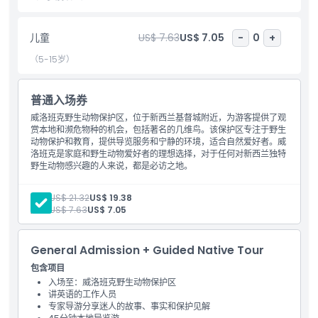
为家庭、野生动物爱好者和各年龄层游客提供了一个有教育意义且有
趣的日间游。
儿童
US$ 7.63
US$ 7.05
-
0
+
（5-15岁）
亮点
普通入场券
包含项
威洛班克野生动物保护区，位于新西兰基督城附近，为游客提供了观
赏本地和濒危物种的机会，包括著名的几维鸟。该保护区专注于野生
动物保护和教育，提供导览服务和宁静的环境，适合自然爱好者。威
儿童成人政策
洛班克是家庭和野生动物爱好者的理想选择，对于任何对新西兰独特
野生动物感兴趣的人来说，都是必访之地。
包含项目
排除项
入场券：威洛班克野生动物保护区
成人:
US$ 21.32
US$ 19.38
讲英语的工作人员
儿童:
US$ 7.63
US$ 7.05
营业时间
General Admission + Guided Native Tour
需要了解的事项
包含项目
入场至：威洛班克野生动物保护区
讲英语的工作人员
专家导游分享迷人的故事、事实和保护见解
位置