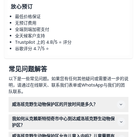
放心预订
最低价格保证
无预订费用
全端到端加密支付
全天候客户支持
Trustpilot 上的 4.8/5 ⭐ 评分
谷歌评分 4.7/5 ⭐
常见问题解答
以下是一些常见问题。如果您有任何其他疑问或需要进一步的说
明，请通过在线聊天、联系我们表单或WhatsApp与我们的团
队联系。
威洛班克野生动物保护区的开放时间是多久？
威洛班克野生动物保护区每天上午9:30至下午5:00开放，
我如何从克赖斯特彻奇市中心到达威洛班克野生动物保
圣诞节除外。（可能会有变动 — 请在预订时确认）
护区？
保护区距离克赖斯特彻奇市中心大约20分钟车程，驾车访
威洛班克野生动物保护区允许儿童入内吗？儿童需要有