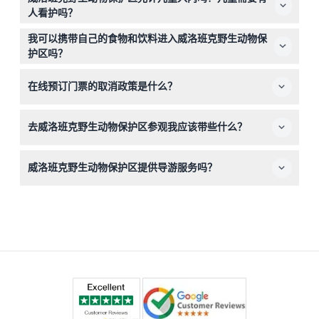
问非常方便。
人看护吗？
欢迎0-16岁的儿童入内，但必须由付费成人陪同。0-4岁
我可以携带自己的食物和饮料进入威洛班克野生动物保
的儿童免费入场。
护区吗？
保护区内禁止携带外来食物和饮料，但现场有一家咖啡馆提
在线预订门票的取消政策是什么？
供各种冷热饮品。
门票一经购买不予退款且不可取消，请在网上预订前仔细选
去威洛班克野生动物保护区参观我应该带些什么？
择参观日期。
建议穿舒适的步行鞋及适合天气的衣物。别忘了带相机，捕
威洛班克野生动物保护区提供导游服务吗？
捉独特的本地野生动物。
是的，提供导游服务，深入介绍保护区内的本地动物和保护
工作。