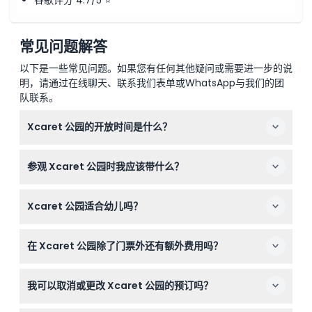
常见问题解答
以下是一些常见问题。如果您有任何其他疑问或需要进一步的说
明，请通过在线聊天、联系我们表单或WhatsApp与我们的团
队联系。
Xcaret 公园的开放时间是什么？
Xcaret 公园每天开放，时间为上午8:30至晚上10:00（时
参观 Xcaret 公园时我应该带什么？
间可能会有变动 — 请在预订时确认）。
带上舒适的海滩服装、泳衣以及额外的换洗衣物，尽情享受
Xcaret 公园适合幼儿吗？
所有水上活动和文化体验。
适合，4岁及以下儿童免费入园，5-11岁儿童需购买儿童
在 Xcaret 公园除了门票外还有额外费用吗？
票；12岁及以上客人需购买成人票。
门票涵盖大部分景点，但某些额外活动如与海豚游泳或购买
我可以取消或更改 Xcaret 公园的预订吗？
照片通行证不包含在内。
预订一旦确认，不能取消、退款或更改。