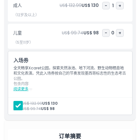
成人
US$ 132.99
US$ 130
-
1
+
亮点
（12岁及以上）
包含项
儿童
US$ 99.74
US$ 98
-
0
+
（5至11岁）
儿童成人政策
入场券
排除项
全天畅享Xcaret公园，探索天然泳池、地下河流、野生动物栖息地
和文化表演。凭此入场券按自己的节奏发现墨西哥标志性的生态考古
公园。
营业时间
包含内容
阅读更多
入场票
进入海滩、海湾和天然泳池
需要了解的事项
三条地下河的水上活动
成人:
US$ 132.99
US$ 130
表演、展览和演示
儿童:
US$ 99.74
US$ 98
珊瑚礁水族馆、蝴蝶馆、鸟舍和美洲豹岛
位置
救生衣和内胎圈
吊床、躺椅、休息区
淋浴和更衣室
1份自助餐、1瓶啤酒、无限供应无酒精饮料（仅限Xcaret PLUS
着装要求
订单摘要
选项）