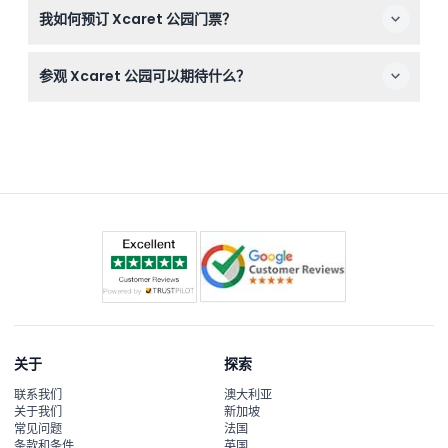
我如何预订 Xcaret 公园门票？
您可以通过本网站轻松在线预订门票，同时查询门票余量和
参观 Xcaret 公园可以期待什么？
价格。
期待一整天的冒险，包括地下河流、珊瑚礁水族馆、野生动
物邂逅、玛雅文化表演以及放松的海滩。
关于
探索
联系我们
澳大利亚
关于我们
新加坡
常见问题
法国
条款和条件
英国