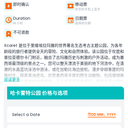
即时确认
移动票
在您的手机上显示
Duration
日期票
14 小时
选择的日期
不可退款
Xcaret 是位于里维埃拉玛雅的世界著名生态考古主题公园，为各年
龄段的旅行者提供全天的冒险、文化和自然体验。该公园位于坎昆和
普拉亚德尔卡门附近，融合了古玛雅历史与刺激的户外活动，成为墨
西哥最顶级的景点之一。您可以整天漂流于美丽的地下河流中，在清
澈的水晶蓝坑泳池中游泳，或在加勒比海边放松。漫步穿越重建的玛
雅村庄，探索美洲虎岛，欣赏墨西哥丰厚的野生动植物，包括珊瑚礁
阅读更多
水族馆、鸟类馆和蝴蝶展馆。无论是家庭还是情侣，都将喜爱公园内
安全、有序且充满乐趣的体验。Xcaret 还以其文化魅力著称。穿行
哈卡雷特公园 价格与选项
于墨西哥金字塔之间，欣赏多彩的现场表演，了解传统习俗和民间传
说。对于寻求刺激的人来说，有冒险活动、风景优美的小径和标志性
的观景塔，可俯瞰里维埃拉玛雅的全景。无论您想要放松、探索还是
刺激，Xcaret 公园都能为您提供一场难忘的体验。凭借郁郁葱葱的
Select a Date
DD MM，YYYY
丛林景观、海洋生物邂逅和地道的墨西哥文化，这里是完美的热带逃
离，也是墨西哥必访的目的地。