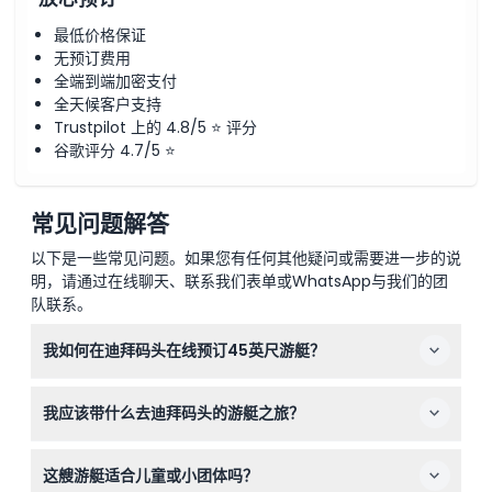
最低价格保证
无预订费用
全端到端加密支付
全天候客户支持
Trustpilot 上的 4.8/5 ⭐ 评分
谷歌评分 4.7/5 ⭐
常见问题解答
以下是一些常见问题。如果您有任何其他疑问或需要进一步的说
明，请通过在线聊天、联系我们表单或WhatsApp与我们的团
队联系。
我如何在迪拜码头在线预订45英尺游艇？
您可以直接在本网站上预订45英尺游艇租赁，选择您偏爱
我应该带什么去迪拜码头的游艇之旅？
的日期和时间。在线预订过程中会显示可用性，让您轻松锁
定您的位置。
如果您计划在日落前游泳或浮潜，最好带上泳装，夏季穿着
这艘游艇适合儿童或小团体吗？
休闲服装，冬季晚上带一件轻便夹克以保证舒适。