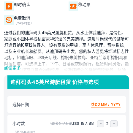
即时确认
移动票
免费取消
（24小时前）
通过我们的迪拜码头45英尺游艇租赁，从水上体验迪拜，是情侣、
家庭或小团体寻找私密豪华逃逸的完美选择。这艘时尚现代的游艇可
舒适容纳10至12位客人，设有宽敞的甲板、室内休息厅、音响系统，
以及专业船长和船员。从迪拜码头出发，您的私人游览将经过标志性
地标，如迪拜眼、JBR天际线、棕榈朱美拉岛、亚特兰蒂斯棕榈岛和
阿拉伯塔。可选择上午、下午、日落或夜晚航行，租赁时间灵活，最
阅读更多
短1小时。您可自带食物和饮品，或选择额外的烧烤餐饮套餐，体验
完整的豪华体验。无论是庆祝生日、周年纪念、求婚，还是与朋友欣
迪拜码头45英尺游艇租赁 价格与选项
赏美景，这艘45英尺游艇都提供您在水上难忘时光所需的一切。立
即预订，优雅游览迪拜码头！
选择日期
DD MM，YYYY
亮点
小时数
US$ 217.56
US$ 187.88
-
2
+
包含项
（最少两小时）