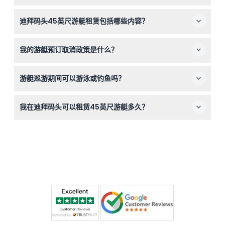
是的，这艘游艇最多可舒适容纳12位客人，非常适合小团
迪拜码头45英尺游艇租赁包括哪些内容？
体、家庭或希望享受私人轻松游艇之旅的情侣。
您的租赁包括专业的船长和船员，免费提供水和软饮料等饮
我的游艇预订取消政策是什么？
品，燃油，安全设备，以及如音乐系统等娱乐设施。
您可以在预订时间前24小时取消，扣除转账费用后可退
游艇巡游期间可以游泳或钓鱼吗？
款。少于24小时取消或未出现将收取100%费用（依据条
款）。
可以，允许在日落前游泳和浮潜，并且免费提供运动钓鱼装
我在迪拜码头可以租赁45英尺游艇多久？
备，方便您使用。
游艇租赁最低要求为2小时，但您可以选择任何适合您的时
长，最长直到您预订时可用的最大时间（视供应情况而
定）。