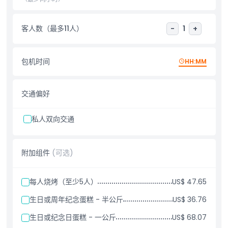
附加额外
客人数（最多11人）
-
1
+
需要了解的事项
包机时间
HH:MM
着装要求
交通偏好
取消政策
私人双向交通
附加组件
(可选)
每人烧烤（至少5人）
US$ 47.65
生日或周年纪念蛋糕 - 半公斤
US$ 36.76
生日或纪念日蛋糕 - 一公斤
US$ 68.07