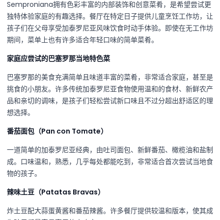
Semproniana拥有色彩丰富的内部装饰和创意菜肴，是希望尝试更
独特体验家庭的有趣选择。餐厅在特定日子提供儿童烹饪工作坊，让
孩子们在父母享受加泰罗尼亚风味饮食时动手体验。即使在无工作坊
期间，菜单上也有许多适合年轻口味的简单菜肴。
家庭应尝试的巴塞罗那当地特色菜
巴塞罗那的美食充满简单且味道丰富的菜肴，非常适合家庭，甚至是
挑食的小朋友。许多传统加泰罗尼亚食物使用温和的食材、新鲜农产
品和亲切的调味，是孩子们轻松尝试新口味且不过分超出舒适区的理
想选择。
番茄面包（Pan con Tomate）
一道简单的加泰罗尼亚经典，由吐司面包、新鲜番茄、橄榄油和盐制
成。口味温和，熟悉，几乎每处都能吃到，非常适合首次尝试当地食
物的孩子。
辣味土豆（Patatas Bravas）
炸土豆配大蒜蛋黄酱和番茄辣酱。许多餐厅提供较温和版本，使其成