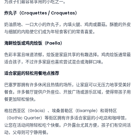
为孩子们最容易享用的小吃之一。
炸丸子（Croquettes / Croquetas）
奶油质地、一口大小的炸丸子，内填火腿、鸡肉或蘑菇。酥脆的外皮
与细腻的内陷使它们成为年轻食客们的常青喜爱。
海鲜烩饭或鸡肉烩饭（Paella）
色彩丰富且味道浓郁，烩饭是家庭共享的有趣选择。鸡肉烩饭通常最
适合孩子，不过许多家庭也喜欢尝试混合或海鲜口味。
适合家庭的轻松用餐地点推荐
巴塞罗那拥有许多休闲且热情的场所，让家庭可以无压力地享受美好
餐食。许多餐厅提供户外座位、开放广场或游乐区域，使得带孩子用
餐更加轻松愉快。
格拉西亚区（Gràcia）、埃桑普勒区（Eixample）和哥特区
（Gothic Quarter）等街区拥有许多适合家庭的小吃店和咖啡馆，
让您在活动间隙轻松吃个快餐。户外露台尤其方便，孩子们有空间活
动，父母则可宁静用餐。