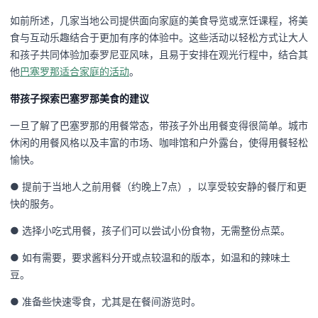
如前所述，几家当地公司提供面向家庭的美食导览或烹饪课程，将美
食与互动乐趣结合于更加有序的体验中。这些活动以轻松方式让大人
和孩子共同体验加泰罗尼亚风味，且易于安排在观光行程中，结合其
他
巴塞罗那适合家庭的活动
。
带孩子探索巴塞罗那美食的建议
一旦了解了巴塞罗那的用餐常态，带孩子外出用餐变得很简单。城市
休闲的用餐风格以及丰富的市场、咖啡馆和户外露台，使得用餐轻松
愉快。
● 提前于当地人之前用餐（约晚上7点），以享受较安静的餐厅和更
快的服务。
● 选择小吃式用餐，孩子们可以尝试小份食物，无需整份点菜。
● 如有需要，要求酱料分开或点较温和的版本，如温和的辣味土
豆。
● 准备些快速零食，尤其是在餐间游览时。