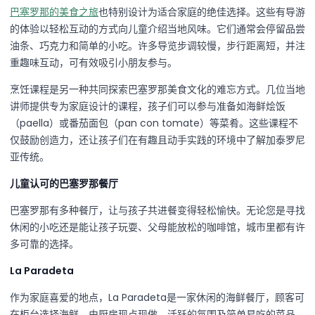
巴塞罗那的美食之旅
也特别设计为适合家庭的绝佳选择。这些有导游
的体验以轻松互动的方式向儿童介绍当地风味。它们通常会停留品尝
油条、巧克力和简单的小吃。许多导览步调较慢，步行距离短，并注
重趣味互动，可有效吸引小朋友参与。
烹饪课程是另一种共同探索巴塞罗那美食文化的难忘方式。几位当地
讲师提供专为家庭设计的课程，孩子们可以参与准备如海鲜烩饭
（paella）或番茄面包（pan con tomate）等菜肴。这些课程不
仅鼓励创造力，还让孩子们在有趣且动手实践的环境中了解加泰罗尼
亚传统。
儿童认可的巴塞罗那餐厅
巴塞罗那有多种餐厅，让与孩子共进餐变得轻松愉快。无论您是寻找
休闲的小吃还是能让孩子玩耍、父母能放松的咖啡馆，城市里都有许
多可靠的选择。
La Paradeta
作为家庭喜爱的地点，La Paradeta是一家休闲的海鲜餐厅，顾客可
在柜台选择海鲜，由厨房现点现做。活跃的氛围及简单易吃的菜品，