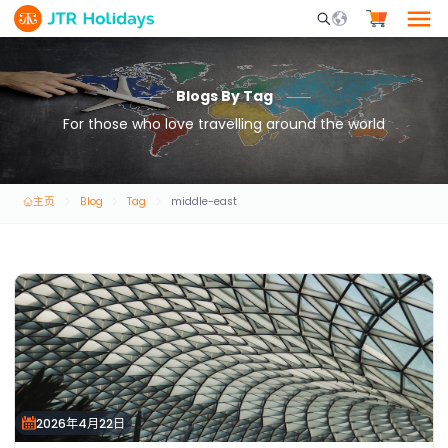
Mobile Search Opene
Blogs By Tag
For those who love travelling around the world
主页
Blog
Tag
middle-east
2026年4月22日