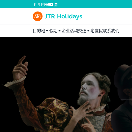
目的地
假期
企业活动
交通
宅度假
联系我们