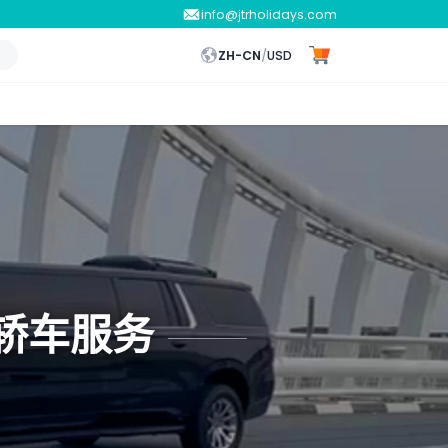
info@jtrholidays.com
ZH-CN
/
USD
轿车服务