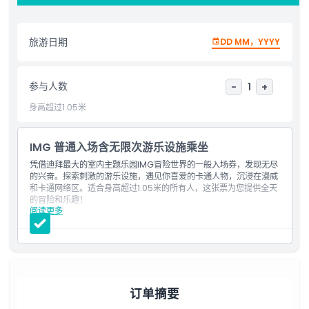
位置
旅游日期
DD MM，YYYY
取消政策
参与人数
-
1
+
身高超过1.05米
IMG 普通入场含无限次游乐设施乘坐
凭借迪拜最大的室内主题乐园IMG冒险世界的一般入场券，发现无尽
的兴奋。探索刺激的游乐设施，遇见你喜爱的卡通人物，沉浸在漫威
和卡通网络区。适合身高超过1.05米的所有人，这张票为您提供全天
的冒险和乐趣！
阅读更多
包含内容
全天进入迪拜最大的室内主题乐园IMG冒险世界
包含漫威、卡通网络、失落山谷和IMG大道四个区域内的无限次
游玩
适合身高超过1.05米的游客
订单摘要