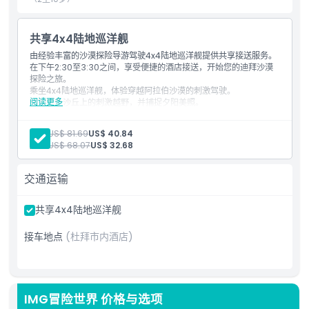
seamlessly blends the excitement of IMG World of
Adventure with the enchantment of the Free Evening
Desert Safari—an unmatched experience in Dubai. Prepare
共享4x4陆地巡洋舰
to be captivated by thrilling adventures, the serene beauty
由经验丰富的沙漠探险导游驾驶4x4陆地巡洋舰提供共享接送服务。
of the desert landscape, and the delightful flavors of a
在下午2:30至3:30之间，享受便捷的酒店接送，开始您的迪拜沙漠
buffet dinner, all in one remarkable package.
探险之旅。
乘坐4x4陆地巡洋舰，体验穿越阿拉伯沙漠的刺激驾驶。
阅读更多
体验红色沙丘上的刺激越野，并捕捉夕阳美照。
抵达我们的迪拜沙漠探险营地，尝试传统活动：
亮点
享受海娜纹身、骑骆驼和穿阿拉伯服饰。
成人:
US$ 81.69
US$ 40.84
享用含素食和非素食选项的烧烤自助晚餐。
儿童:
US$ 68.07
US$ 32.68
无限供应水、茶、咖啡和软饮料。
包含项
观看现场表演，包括：纺纱舞、肚皮舞和火舞表演。
营地设有方便的洗手间设施。
交通运输
可根据要求体验滑沙板，乐趣更多。
在这次迪拜沙漠探险中创造难忘的回忆！
儿童成人政策
共享4x4陆地巡洋舰
接车地点
(杜拜市内酒店)
营业时间
需要了解的事项
IMG冒险世界 价格与选项