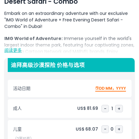
Desert Safari - Combo
Embark on an extraordinary adventure with our exclusive
"IMG World of Adventure + Free Evening Desert Safari -
Combo" in Dubai!
IMG World of Adventure:
Immerse yourself in the world's
largest indoor theme park, featuring four captivating zones,
阅读更多
including Cartoon Network and MARVEL brands. Enjoy
adrenaline-pumping roller coasters, awe-inspiring
attractions, and world-firsts, promising an unforgettable
迪拜高级沙漠探险 价格与选项
day filled with excitement for all ages.
Evening Desert Safari Dubai:
Delight in the enchanting
活动日期
DD MM，YYYY
beauty of the desert as the sun sets, creating a magical
atmosphere. Experience the tranquility of the desert
landscape and revel in traditional activities, including
成人
US$ 81.69
-
1
+
exhilarating dune bashing. Cap off your desert adventure
with a sumptuous buffet dinner under the stars, making
your Dubai experience truly unique.
儿童
US$ 68.07
-
0
+
Book your Combo Deal now and embark on a journey that
（2至10岁）